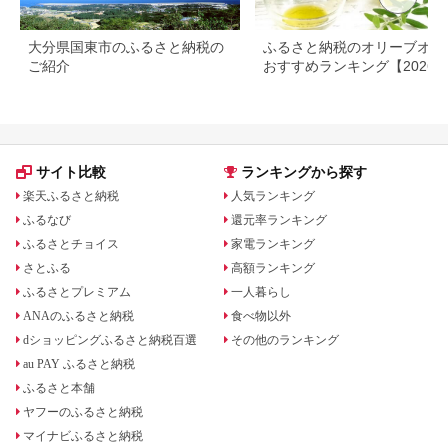
大分県国東市のふるさと納税の
ふるさと納税のオリーブオイ
ご紹介
おすすめランキング【2026
新版】人気・容量・種類で比
サイト比較
ランキングから探す
楽天ふるさと納税
人気ランキング
ふるなび
還元率ランキング
ふるさとチョイス
家電ランキング
さとふる
高額ランキング
ふるさとプレミアム
一人暮らし
ANAのふるさと納税
食べ物以外
dショッピングふるさと納税百選
その他のランキング
au PAY ふるさと納税
ふるさと本舗
ヤフーのふるさと納税
マイナビふるさと納税