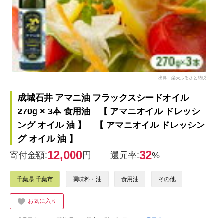
出典：楽天ふるさと納税
成城石井 アマニ油 フラックスシードオイル
270g × 3本 食用油 【 アマニオイル ドレッシ
ング オイル 油 】 【 アマニオイル ドレッシン
グ オイル 油 】
12,000
32
寄付金額:
円
還元率:
%
千葉県 千葉市
調味料・油
食用油
その他
お気に入り