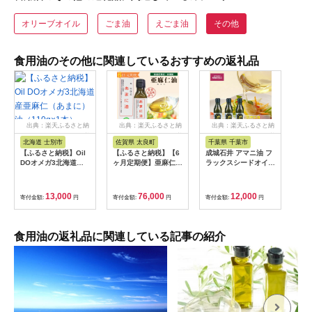
オリーブオイル
ごま油
えごま油
その他
食用油のその他に関連しているおすすめの返礼品
出典：楽天ふるさと納
出典：楽天ふるさと納
出典：楽天ふるさと納
税
税
税
北海道 士別市
佐賀県 太良町
千葉県 千葉市
【ふるさと納税】Oil
【ふるさと納税】【6
成城石井 アマニ油 フ
DOオメガ3北海道産
ヶ月定期便】亜麻仁油
ラックスシードオイル
亜麻仁（あまに）油
3本 ／ 亜麻仁油 あま
270g × 3本 食用油
（110g×1本）
に油 アマニ油 健康オ
【 アマニオイル ドレ
イル 健康食品 オメガ
ッシング オイル 油
13,000
76,000
12,000
寄付金額:
円
寄付金額:
円
寄付金額:
円
3 脂肪酸 新鮮 定期 セ
】 【 アマニオイル
ット 詰め合わせ 佐賀
ドレッシング オイル
県 太良町 SF1
油 】
食用油の返礼品に関連している記事の紹介