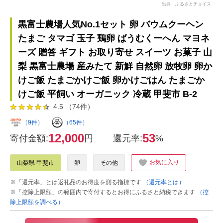
出典：ふるさとチョイス
黒富士農場人気No.1セット 卵 バウムクーヘン
たまご タマゴ 玉子 鶏卵 ばうむくーへん マヨネ
ーズ 贈答 ギフト お取り寄せ スイーツ お菓子 山
梨 黒富士農場 産みたて 新鮮 自然卵 放牧卵 卵か
けご飯 たまごかけご飯 卵かけごはん たまごか
けご飯 平飼い オーガニック 冷蔵 甲斐市 B-2
4.5 （74件）
（9件）
（65件）
12,000
53
寄付金額:
円
還元率:
%
お気に入り
山梨県 甲斐市
卵
その他
※「還元率」とは返礼品のお得度を測る指標です
（還元率とは）
※「控除上限額」の範囲内で寄付するとお得にふるさと納税できます
（控
除上限額を調べる）