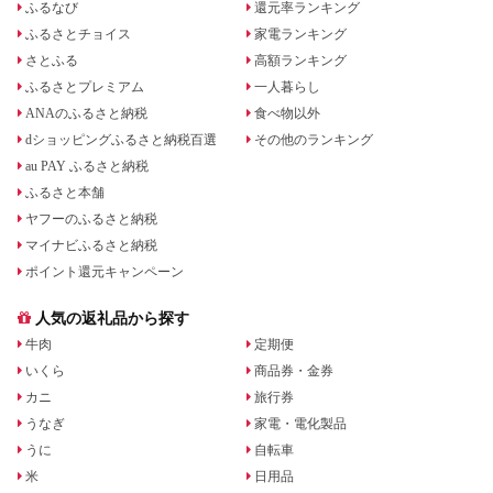
ふるなび
還元率ランキング
ふるさとチョイス
家電ランキング
さとふる
高額ランキング
ふるさとプレミアム
一人暮らし
ANAのふるさと納税
食べ物以外
dショッピングふるさと納税百選
その他のランキング
au PAY ふるさと納税
ふるさと本舗
ヤフーのふるさと納税
マイナビふるさと納税
ポイント還元キャンペーン
人気の返礼品から探す
牛肉
定期便
いくら
商品券・金券
カニ
旅行券
うなぎ
家電・電化製品
うに
自転車
米
日用品