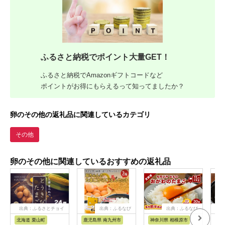
ふるさと納税でポイント大量GET！
ふるさと納税でAmazonギフトコードなど
ポイントがお得にもらえるって知ってましたか？
卵のその他の返礼品に関連しているカテゴリ
その他
卵のその他に関連しているおすすめの返礼品
出典：ふるさとチョイ
出典：ふるなび
出典：ふるなび
出
ス
北海道 栗山町
鹿児島県 南九州市
神奈川県 相模原市
奈