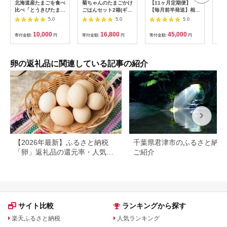
北海道産たまごを食べ
菊ちゃんのたまごかけ
【11ヶ月定期便】
こだ
比べ「とうきびたまご
ごはんセット2箱(ギフ
【毎月前半発送】相模
個 
３種」６個入×４パッ
ト箱・おみやげ手提げ
原市田名のおがわのた
共通
5.0
5.0
5.0
ク 酒井農場 B043
袋付)【配送不可地
まご ピンク卵 Mサ
養鶏
域：離島】
イズ 30個(27個＋割れ
玉子
10,000
16,800
45,000
寄付金額:
円
寄付金額:
円
寄付金額:
円
寄付
【1185774】
補償3個)×11か月| 卵
ご飯
鶏卵 玉子 たまご 生卵
厚 
国産 濃厚 コク 旨味
最優
旨み
卵の返礼品に関連している記事の紹介
【2026年最新】ふるさと納税
千葉県君津市のふるさと納税
「卵」返礼品の還元率・人気ラ
ご紹介
ンキング！おすすめ高級卵や定
期便も
サイト比較
ランキングから探す
楽天ふるさと納税
人気ランキング