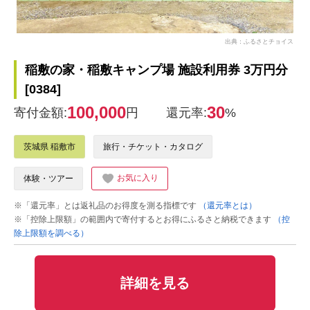
出典：ふるさとチョイス
稲敷の家・稲敷キャンプ場 施設利用券 3万円分
[0384]
100,000
30
寄付金額:
円
還元率:
%
茨城県 稲敷市
旅行・チケット・カタログ
お気に入り
体験・ツアー
※「還元率」とは返礼品のお得度を測る指標です
（還元率とは）
※「控除上限額」の範囲内で寄付するとお得にふるさと納税できます
（控
除上限額を調べる）
詳細を見る