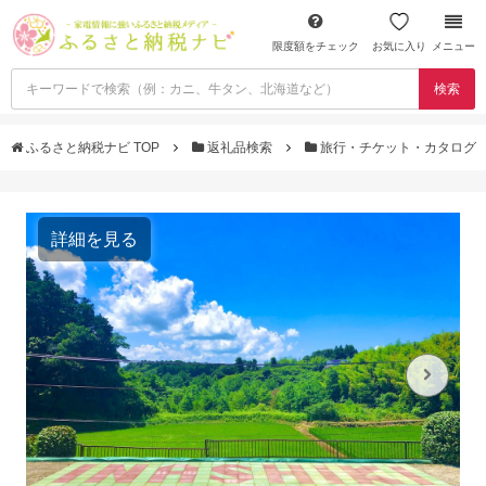
限度額をチェック
お気に入り
メニュー
検索
ふるさと納税ナビ TOP
返礼品検索
旅行・チケット・カタログ
詳細を見る