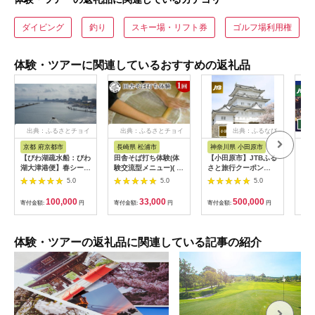
ダイビング
釣り
スキー場・リフト券
ゴルフ場利用権
体験・ツアーに関連しているおすすめの返礼品
出典：ふるさとチョイ
出典：ふるさとチョイ
出典：ふるなび
ス
ス
京都 府京都市
長崎県 松浦市
神奈川県 小田原市
長
【びわ湖疏水船：びわ
田舎そば打ち体験(体
【小田原市】JTBふる
【長
湖大津港便】春シーズ
験交流型メニュー)( 体
さと旅行クーポン
テン
ン先行予約権（２名様
験 田舎 自然 松浦市
（150,000円分）有効
さと
5.0
5.0
5.0
分の乗船予約の権利）
そば そば打ち )【D3-
期間3年（Eメール発
（3
009】
行）｜予約 宿泊 観光
期間
100,000
33,000
500,000
寄付金額:
円
寄付金額:
円
寄付金額:
円
寄付
体験 温泉 ホテル 旅館
行）
チケット 子供 子連れ
体験 温泉 ホテル 
カップル 家族 店頭 オ
チケ
ンライン ネット 電話
カッ
体験・ツアーの返礼品に関連している記事の紹介
神奈川 神奈川
ンラ
長崎