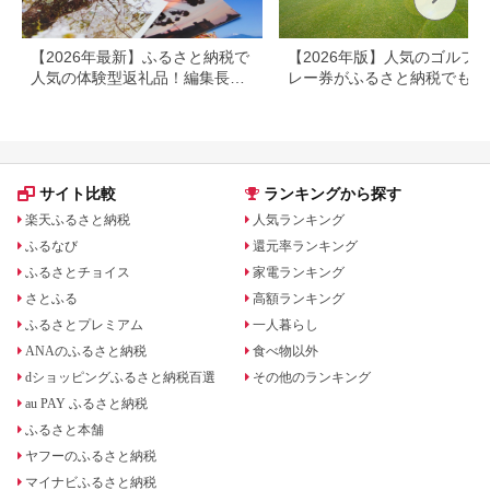
【2026年最新】ふるさと納税で
【2026年版】人気のゴルフ
人気の体験型返礼品！編集長お
レー券がふるさと納税でもら
すすめ16選
る！
サイト比較
ランキングから探す
楽天ふるさと納税
人気ランキング
ふるなび
還元率ランキング
ふるさとチョイス
家電ランキング
さとふる
高額ランキング
ふるさとプレミアム
一人暮らし
ANAのふるさと納税
食べ物以外
dショッピングふるさと納税百選
その他のランキング
au PAY ふるさと納税
ふるさと本舗
ヤフーのふるさと納税
マイナビふるさと納税