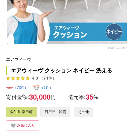
出典：ふるなび
エアウィーヴ
エアウィーヴ クッション ネイビー 洗える
4.8 （74件）
（73件）
（1件）
30,000
35
寄付金額:
円
還元率:
%
愛知県 幸田町
日用品・雑貨
その他
お気に入り