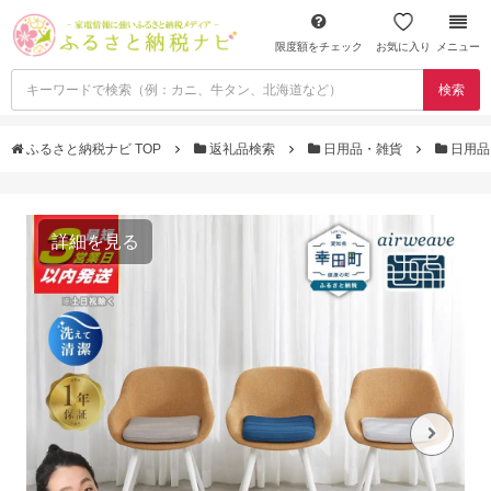
限度額をチェック
お気に入り
メニュー
検索
ふるさと納税ナビ TOP
返礼品検索
日用品・雑貨
日用品
詳細を見る