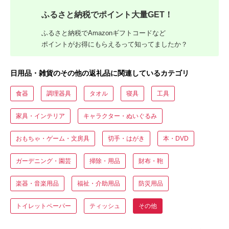
ふるさと納税でポイント大量GET！
ふるさと納税でAmazonギフトコードなど
ポイントがお得にもらえるって知ってましたか？
日用品・雑貨のその他の返礼品に関連しているカテゴリ
食器
調理器具
タオル
寝具
工具
家具・インテリア
キャラクター・ぬいぐるみ
おもちゃ・ゲーム・文房具
切手・はがき
本・DVD
ガーデニング・園芸
掃除・用品
財布・鞄
楽器・音楽用品
福祉・介助用品
防災用品
トイレットペーパー
ティッシュ
その他