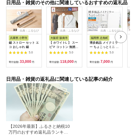
日用品・雑貨のその他に関連しているおすすめの返礼品
出典：ふるなび
出典：ふるなび
出典：ふるなび
兵庫県 小野市
大阪府 阪南市
福岡県 志免町
静
錫 ストロー セット エ
【 ホワイトL 】 スー
博多銘品 メイクミラ
【ネ
コ おしゃれ 錫
ピマ コットン 無撚糸
ー ちょこっとミニ シ
さな
バスローブ SP100
ンプル クリア 高透明
団カ
5.0
5.0
5.0
フランス サンゴバン
ツ 
社製 九鏡 ミラー おし
カバ
33,000
118,000
7,000
寄付金額:
円
寄付金額:
円
寄付金額:
円
寄付
ゃれ メール便（ポス
グサ
ト投函）
ツ：
日用品・雑貨の返礼品に関連している記事の紹介
【2026年最新】ふるさと納税10
万円のおすすめ返礼品ランキン