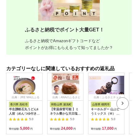
ふるさと納税でポイント大量GET！
ふるさと納税でAmazonギフトコードなど
ポイントがお得にもらえるって知ってましたか？
カテゴリーなしに関連しているおすすめの返礼品
出典：JRE MALLふる
出典：ANAのふるさと
出典：ふるさとチョイ
出
さと納税
納税
ス
香川県 高松市
和歌山県 湯浅町
山形県 鶴岡市
佐
半生讃岐石丸うどん6
【常温保管可能 】ミ
キーホルダー 山ぶど
【伊
人前（めんつゆ付き）
ネラル豊かな天日塩だ
うミックス（Ｍ） 山
ース
麺300g×2袋
けで漬けた無添加梅干
形県鶴岡市 アトリエ
5.0
5.0
5.0
し2kg 梅ボーイズ｜
かおる | 山葡萄 雑貨
南高梅
キーホルダー ギフト
5,000
24,000
17,000
寄付金額:
円
寄付金額:
円
寄付金額:
円
寄付
B201_EP6024
贈り物 お取り寄せ 返
礼品