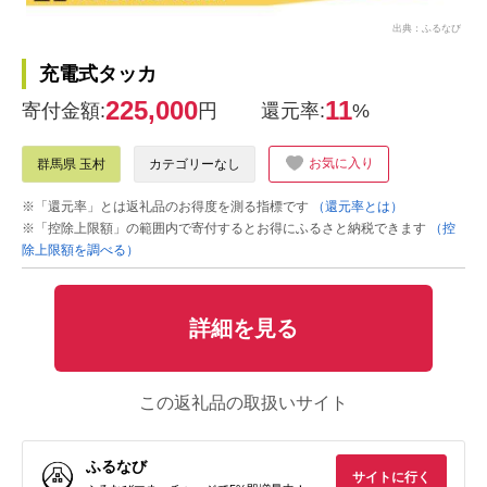
出典：ふるなび
充電式タッカ
225,000
11
寄付金額:
円
還元率:
%
お気に入り
群馬県 玉村
カテゴリーなし
※「還元率」とは返礼品のお得度を測る指標です
（還元率とは）
※「控除上限額」の範囲内で寄付するとお得にふるさと納税できます
（控
除上限額を調べる）
詳細を見る
この返礼品の取扱いサイト
ふるなび
サイトに行く