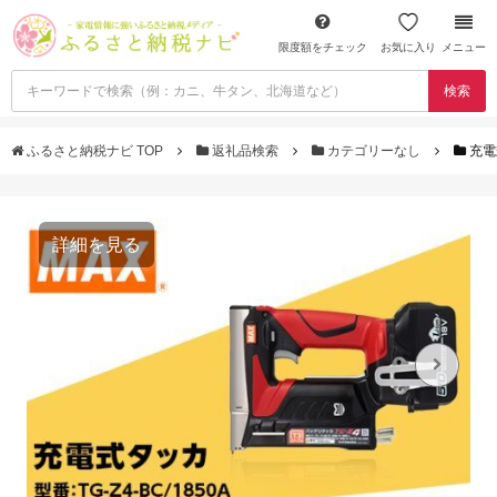
限度額をチェック
お気に入り
メニュー
検索
ふるさと納税ナビ TOP
返礼品検索
カテゴリーなし
充電
詳細を見る