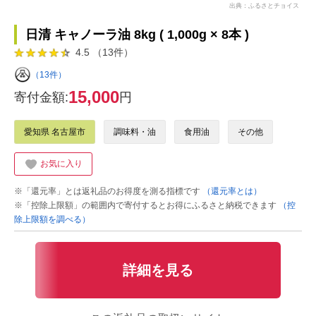
出典：ふるさとチョイス
日清 キャノーラ油 8kg ( 1,000g × 8本 )
4.5 （13件）
（13件）
15,000
寄付金額:
円
愛知県 名古屋市
調味料・油
食用油
その他
お気に入り
※「還元率」とは返礼品のお得度を測る指標です
（還元率とは）
※「控除上限額」の範囲内で寄付するとお得にふるさと納税できます
（控
除上限額を調べる）
詳細を見る