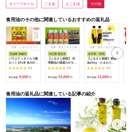
オリーブオイル
ごま油
えごま油
その他
食用油のその他に関連しているおすすめの返礼品
出典：ふるさとチョイ
出典：楽天ふるさと納
出典：楽天ふるさと納
出
ス
税
税
茨城県 神栖市
埼玉県 熊谷市
岩手県 一関市
鹿
バラエティオイル 2種
【ふるさと納税】 米
【ふるさと納税】菜種
No.
セット 計3本 各300g
澤製油の国産100％な
油450g・ひまわり油
08
オレインリッチ べに
たね油12缶セット
450gセット 菜種油 ひ
の椿
5.0
5.0
5.0
花油 食用油 油
まわり油
～1
鹿児
9,000
53,000
15,000
寄付金額:
円
寄付金額:
円
寄付金額:
円
寄付
き油
セッ
オイ
炒め
食用油の返礼品に関連している記事の紹介
無添
【伊