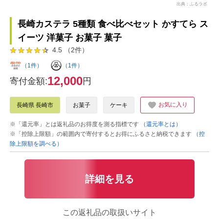
出典：ふるラボ
長崎カステラ 5種類 食べ比べセット かすてら ス
イーツ 洋菓子 お菓子 菓子
4.5 （2件）
（1件）
（1件）
12,000
寄付金額:
円
お気に入り
長崎県 長崎市
お菓子
ケーキ
※「還元率」とは返礼品のお得度を測る指標です
（還元率とは）
※「控除上限額」の範囲内で寄付するとお得にふるさと納税できます
（控
除上限額を調べる）
詳細を見る
この返礼品の取扱いサイト