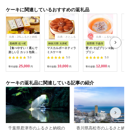
ケーキに関連しているおすすめの返礼品
出典：JALふるさと納税
出典：さとふる
出典：ふるなび
長崎県 佐々町
神奈川県 大井町
長野県 千曲市
北
【食べやすい！選んで
マスカルポーネティラ
萱 の そばプリン 6個|
【定
楽しい】カット包装
ミスケーキ
プリン
海道
カステラ 6箱入「1箱
ーキ
5.0
5.0
5.0
5個入り」（プレーン
送 
×2・抹茶×2・チョコ
25,000
10,000
12,000
寄付金額:
円
寄付金額:
円
寄付金額:
円
寄付
レート×2）【文明堂
総本店】 [QAU005]
ケーキの返礼品に関連している記事の紹介
千葉県君津市のふるさと納税の
香川県高松市のふるさと納税