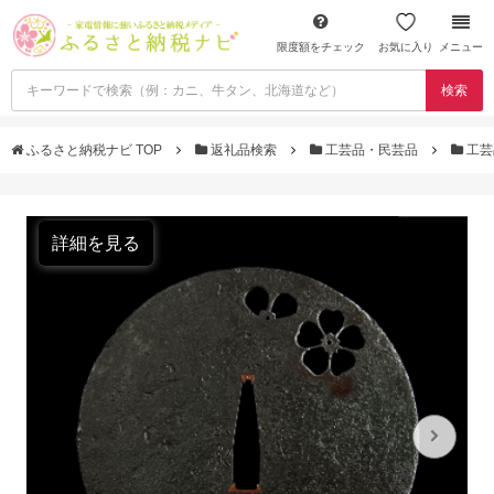
限度額をチェック
お気に入り
メニュー
検索
ふるさと納税ナビ TOP
返礼品検索
工芸品・民芸品
工芸
詳細を見る