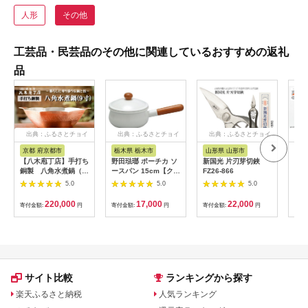
人形
その他
工芸品・民芸品のその他に関連しているおすすめの返礼
品
出典：ふるさとチョイ
出典：ふるさとチョイ
出典：ふるさとチョイ
出
ス
ス
ス
京都 府京都市
栃木県 栃木市
山形県 山形市
富
【八木庖丁店】手打ち
野田琺瑯 ポーチカ ソ
新国光 片刃芽切鋏
ワイ
銅製 八角水煮鍋（9
ースパン 15cm【クラ
FZ26-866
ARO
寸）
フト 民芸 人気 おすす
（ア
5.0
5.0
5.0
め 】
ーニ
220,000
17,000
22,000
寄付金額:
円
寄付金額:
円
寄付金額:
円
寄付
サイト比較
ランキングから探す
楽天ふるさと納税
人気ランキング