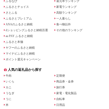
ふるなび
還元率ランキング
ふるさとチョイス
家電ランキング
さとふる
高額ランキング
ふるさとプレミアム
一人暮らし
ANAのふるさと納税
食べ物以外
dショッピングふるさと納税百選
その他のランキング
au PAY ふるさと納税
ふるさと本舗
ヤフーのふるさと納税
マイナビふるさと納税
ポイント還元キャンペーン
人気の返礼品から探す
牛肉
定期便
いくら
商品券・金券
カニ
旅行券
うなぎ
家電・電化製品
うに
自転車
米
日用品