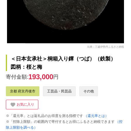
出典：三越伊勢丹ふるさと納税
＜日本玄承社＞桐箱入り鐔（つば）（鉄製）
図柄：桜と梅
193,000
寄付金額:
円
京都 府京丹後市
工芸品・民芸品
その他
お気に入り
※「還元率」とは返礼品のお得度を測る指標です
（還元率とは）
※「控除上限額」の範囲内で寄付するとお得にふるさと納税できます
（控
除上限額を調べる）