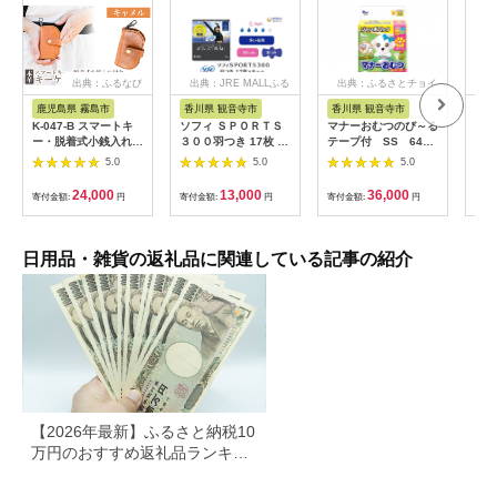
出典：ふるなび
出典：JRE MALLふる
出典：ふるさとチョイ
さと納税
ス
鹿児島県 霧島市
香川県 観音寺市
香川県 観音寺市
茨
K-047-B スマートキ
ソフィ ＳＰＯＲＴＳ
マナーおむつのび～る
アク
ー・脱着式小銭入れ付
３００羽つき 17枚 ×8
テープ付 SS 64枚
ブー
きキーケース＜キャメ
日用品 生理用品 ナプ
× 6袋
え用1
5.0
5.0
5.0
ル＞【m's】霧島市 革
キン ずれに強い スポ
ゃれ
革製品 牛革 本革 ヌメ
ーツ用 ユニチャーム
24,000
13,000
36,000
寄付金額:
円
寄付金額:
円
寄付金額:
円
寄付
革 キーケース コイン
ケース 小銭入れ ハン
ドメイド 手作り
日用品・雑貨の返礼品に関連している記事の紹介
【2026年最新】ふるさと納税10
万円のおすすめ返礼品ランキン
グ｜食品・家電・日用品を厳選