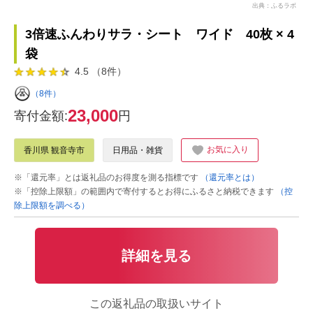
出典：ふるラボ
3倍速ふんわりサラ・シート ワイド 40枚 × 4
袋
4.5 （8件）
（8件）
23,000
寄付金額:
円
お気に入り
香川県 観音寺市
日用品・雑貨
※「還元率」とは返礼品のお得度を測る指標です
（還元率とは）
※「控除上限額」の範囲内で寄付するとお得にふるさと納税できます
（控
除上限額を調べる）
詳細を見る
この返礼品の取扱いサイト