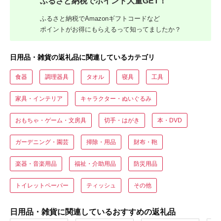
ふるさと納税でポイント大量GET！
ふるさと納税でAmazonギフトコードなど
ポイントがお得にもらえるって知ってましたか？
日用品・雑貨の返礼品に関連しているカテゴリ
食器
調理器具
タオル
寝具
工具
家具・インテリア
キャラクター・ぬいぐるみ
おもちゃ・ゲーム・文房具
切手・はがき
本・DVD
ガーデニング・園芸
掃除・用品
財布・鞄
楽器・音楽用品
福祉・介助用品
防災用品
トイレットペーパー
ティッシュ
その他
日用品・雑貨に関連しているおすすめの返礼品