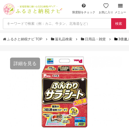
限度額をチェック
お気に入り
メニュー
検索
ふるさと納税ナビ TOP
返礼品検索
日用品・雑貨
3倍速
詳細を見る