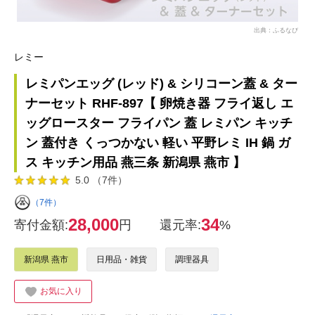
出典：ふるなび
レミー
レミパンエッグ (レッド) & シリコーン蓋 & ター
ナーセット RHF-897【 卵焼き器 フライ返し エ
ッグロースター フライパン 蓋 レミパン キッチ
ン 蓋付き くっつかない 軽い 平野レミ IH 鍋 ガ
ス キッチン用品 燕三条 新潟県 燕市 】
5.0 （7件）
（7件）
28,000
34
寄付金額:
円
還元率:
%
新潟県 燕市
日用品・雑貨
調理器具
お気に入り