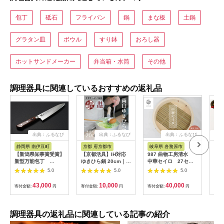
包丁
砥石
フライパン
鍋
まな板
土鍋
グラタン皿
ボウル
すり鉢
おろし器
ホットサンドメーカー
弁当箱・水筒
その他
調理器具に関連しているおすすめの返礼品
出典：ふるなび
出典：ふるなび
出典：ふるなび
出
静岡県 南伊豆町
京都 府京都市
岐阜県 各務原市
岐阜
【新潟県知事賞受賞】
【京都活具】IH対応
987 曲物工房清水
H5
新型万能包丁
ゆきひら鍋 20cm｜調
中華セイロ 27セン
り
PROCEED（右利き
理器具 人気ブランド
チ 身
5.0
5.0
5.0
用） 【 包丁 万能包
こだわりのキッチンア
丁 和包丁 洋包丁 包丁
イテム 鍋
43,000
10,000
40,000
寄付金額:
円
寄付金額:
円
寄付金額:
円
寄付
キッチン用品 片刃 】
調理器具の返礼品に関連している記事の紹介