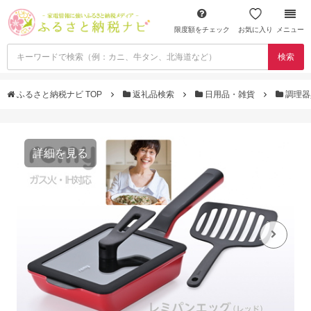
限度額をチェック
お気に入り
メニュー
検索
ふるさと納税ナビ TOP
返礼品検索
日用品・雑貨
調理
詳細を見る