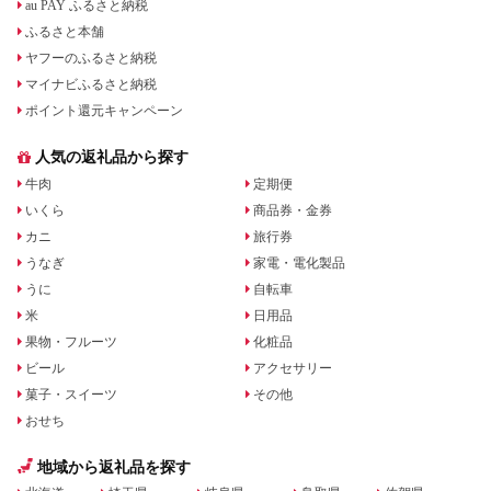
au PAY ふるさと納税
ふるさと本舗
ヤフーのふるさと納税
マイナビふるさと納税
ポイント還元キャンペーン
人気の返礼品から探す
牛肉
定期便
いくら
商品券・金券
カニ
旅行券
うなぎ
家電・電化製品
うに
自転車
米
日用品
果物・フルーツ
化粧品
ビール
アクセサリー
菓子・スイーツ
その他
おせち
地域から返礼品を探す