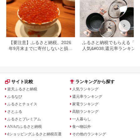
【要注意】ふるさと納税、2026
ふるさと納税でもらえる「鍋
年9月末までに寄付しないと損す
人気&#038;還元率ランキング
る可能性大｜10月からの制度変
更を解説
サイト比較
ランキングから探す
楽天ふるさと納税
人気ランキング
ふるなび
還元率ランキング
ふるさとチョイス
家電ランキング
さとふる
高額ランキング
ふるさとプレミアム
一人暮らし
ANAのふるさと納税
食べ物以外
dショッピングふるさと納税百選
その他のランキング