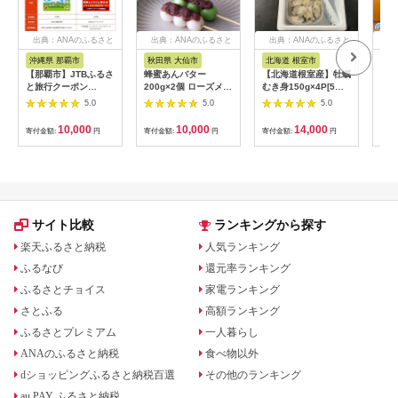
出典：ANAのふるさと
出典：ANAのふるさと
出典：ANAのふるさと
出
納税
納税
納税
沖縄県 那覇市
秋田県 大仙市
北海道 根室市
埼
【那覇市】JTBふるさ
蜂蜜あんバター
【北海道根室産】牡蠣
【2
と旅行クーポン
200g×2個 ローズメイ
むき身150g×4P[5月
予約
（3,000円分）有効期
[あんバター はちみ
下旬以降発送] A-
史！
5.0
5.0
5.0
間3年（Eメール発
つ 発酵バター あん
54007
ムの
行）｜旅行 トラベル
こ 水あめ不使用 秋
水・
10,000
10,000
14,000
寄付金額:
円
寄付金額:
円
寄付金額:
円
寄付
予約 国内旅行 JTB 宿
田県 大仙市]
約3
泊 観光 体験 旅行券
03
宿泊券 旅行予約 ホテ
ル 旅館 チケット 子供
子連れ カップル 家族
人気 おすすめ 旅行ク
ーポン 店頭 オンライ
サイト比較
ランキングから探す
ン ネット予約 電話 有
効期間3年
楽天ふるさと納税
人気ランキング
ふるなび
還元率ランキング
ふるさとチョイス
家電ランキング
さとふる
高額ランキング
ふるさとプレミアム
一人暮らし
ANAのふるさと納税
食べ物以外
dショッピングふるさと納税百選
その他のランキング
au PAY ふるさと納税