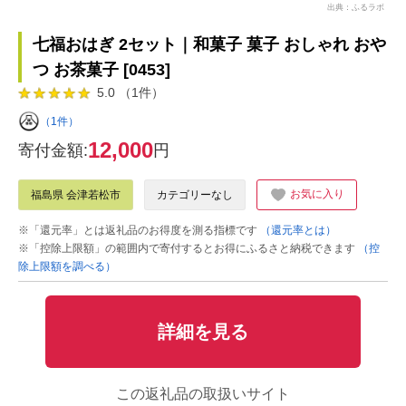
出典：ふるラボ
七福おはぎ 2セット｜和菓子 菓子 おしゃれ おや
つ お茶菓子 [0453]
5.0 （1件）
（1件）
12,000
寄付金額:
円
お気に入り
福島県 会津若松市
カテゴリーなし
※「還元率」とは返礼品のお得度を測る指標です
（還元率とは）
※「控除上限額」の範囲内で寄付するとお得にふるさと納税できます
（控
除上限額を調べる）
詳細を見る
この返礼品の取扱いサイト