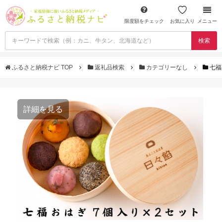
限度額をチェック
お気に入り
メニュー
検索
ふるさと納税ナビ TOP
返礼品検索
カテゴリーなし
七福
詳細を見る