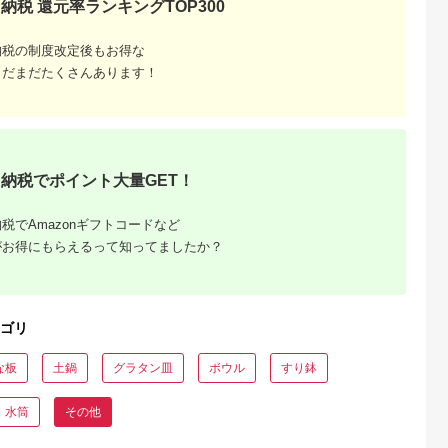
納税 還元率ランキングTOP300
天ふるさと納
出典：楽天ふるさと納
出典：さとふる
出典：楽天ふるさと
納税の制度改定後もお得な
税
税
岐市
長崎県 波佐見町
福岡県 東峰村
長崎県 波佐見町
まだまだたくさんあります！
と納税】【美
【波佐見焼】菊彫 7寸
小石原焼刷毛目三寸深
【ふるさと納税】【
時代 カレ
皿 プレート 白マッ
皿5枚セット(金丸窯)
佐見焼】Naturalシリ
 セット【山
ト・ネイビー ペアセ
直径約9cm
ーズ プレート L
5.0
5.0
5.0
5.0
器】
ット 輪花皿 食器 皿
(26cm) （グリーン）
3,000
24,000
14,000
20,000
 器 プレゼン
【洸琳窯】
【光春窯】 [XD57]
円
寄付金額:
円
寄付金額:
円
寄付金額:
円
MFW006]
納税でポイント大量GET！
税でAmazonギフトコードなど
がお得にもらえるって知ってましたか？
ゴリ
な板
土鍋
グラタン皿
ボウル
すり鉢
人暮ら
特集。お
・水筒
その他
介