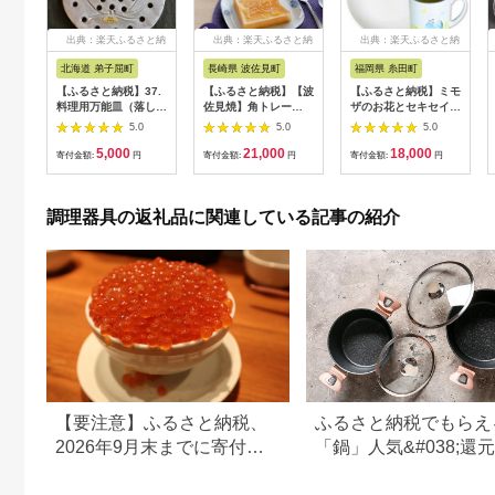
出典：楽天ふるさと納
出典：楽天ふるさと納
出典：楽天ふるさと納
税
税
税
北海道 弟子屈町
長崎県 波佐見町
福岡県 糸田町
【ふるさと納税】37.
【ふるさと納税】【波
【ふるさと納税】ミモ
料理用万能皿（落し
佐見焼】角トレー
ザのお花とセキセイイ
蓋・刺身飾皿） 1個
（中） 皿 3枚セット
ンコ達の食器プレート
5.0
5.0
5.0
食器/工芸品/民芸品/陶
【Cheer house】
とマグカップ 合計2種
5,000
21,000
18,000
芸 川湯温泉 5000円
[AC107]
セット 食器 (直径約
寄付金額:
円
寄付金額:
円
寄付金額:
円
北海道 弟子屈町
19cm×1枚) マグカッ
プ (300cc×1個) プレ
ート お皿 マグ コップ
調理器具の返礼品に関連している記事の紹介
白磁 水彩画 ギフト 電
子レンジ対応 食洗器
対応 九州 福岡県 糸田
町 送料無料
【要注意】ふるさと納税、
ふるさと納税でもらえ
2026年9月末までに寄付し
「鍋」人気&#038;還
ないと損する可能性大｜10
ンキング