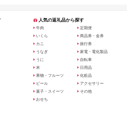
す
人気の返礼品から探す
牛肉
定期便
いくら
商品券・金券
カニ
旅行券
うなぎ
家電・電化製品
うに
自転車
米
日用品
果物・フルーツ
化粧品
ビール
アクセサリー
菓子・スイーツ
その他
おせち