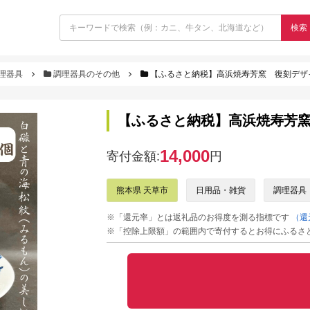
検索
理器具
調理器具のその他
【ふるさと納税】高浜焼寿芳窯 復刻デザ
【ふるさと納税】高浜焼寿芳窯
14,000
寄付金額:
円
熊本県 天草市
日用品・雑貨
調理器具
※「還元率」とは返礼品のお得度を測る指標です
（還
※「控除上限額」の範囲内で寄付するとお得にふるさ