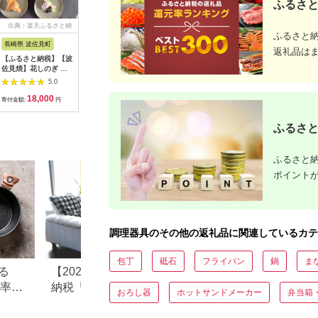
ふるさと
出典：楽天ふるさと納
出典：楽天ふるさと納
出典：楽天ふるさと納
出典：楽
ふるさと
税
税
税
長崎県 波佐見町
長崎県 波佐見町
滋賀県 甲賀市
岐阜県 土
返礼品は
【ふるさと納税】【波
【ふるさと納税】【波
【ふるさと納税】信楽
【ふるさ
佐見焼】花しのぎ ト
佐見焼】RINKA
焼 スープカップ たて
濃焼】青の
リオ 取皿 小皿 (栗) 食
21.5cm プレート 2枚
鉄線 2個セット【古谷
ー皿 2点
5.0
5.0
5.0
器 皿 【団陶器】
セット 紫 食器 皿
製陶所】
正各務陶
18,000
30,000
21,000
1
[PB88]
【長十郎窯】 [AE36]
535107
寄付金額:
円
寄付金額:
円
寄付金額:
円
寄付金額:
ト モダン[
ふるさと
ふるさと納
ポイント
調理器具のその他の返礼品に関連しているカテ
包丁
砥石
フライパン
鍋
ま
る
【2026年最新版】ふるさと
ふるさと納税「一
元率ラ
納税「食べ物以外」返礼品
し」よかったもの
おろし器
ホットサンドメーカー
弁当箱
の還元率ランキング！
すすめ返礼品を紹