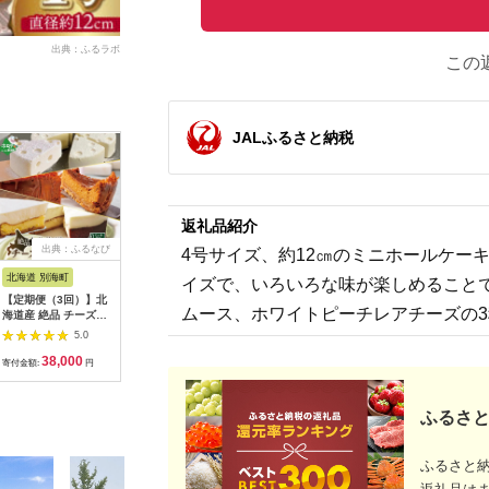
出典：ふるラボ
この
JALふるさと納税
返礼品紹介
出典：ふるなび
出典：ふるさとチョイ
出典：ふるなび
出
4号サイズ、約12㎝のミニホールケー
ス
北海道 別海町
大阪府 泉佐野市
京都府
佐賀県 江
イズで、いろいろな味が楽しめること
【定期便（3回）】北
【お中元対応】パンケ
抹茶かすていら 1本
天使のバス
ムース、ホワイトピーチレアチーズの
海道産 絶品 チーズケ
ーキカフェcafeblow
抹茶 カステラ 京都
チーズケー
ーキ 3種 翌月から配
のチョコパリふわふわ
ケーキ【HI
5.0
5.0
5.0
送 チーズケーキ
パンケーキ3種3個入
[HCY001]
38,000
11,000
7,000
1
（ホワイトチョコ・ス
寄付金額:
円
寄付金額:
円
寄付金額:
円
寄付金額:
トロベリーチョコ・チ
ョコ）
ふるさと
ふるさと