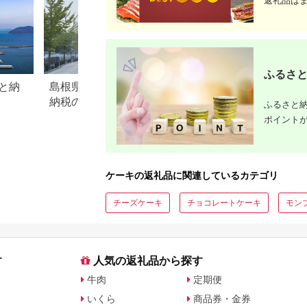
返礼品は
ふるさと
と納
島根県津和野町のふるさと
茨城県筑西市のふ
納税のご紹介
税のご紹介
ふるさと納
ポイント
ケーキの返礼品に関連しているカテゴリ
チーズケーキ
チョコレートケーキ
モン
す
人気の返礼品から探す
牛肉
定期便
いくら
商品券・金券