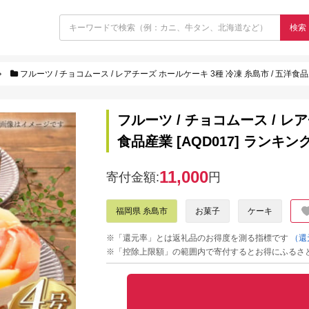
検索
フルーツ / チョコムース / レアチーズ ホールケーキ 3種 冷凍 糸島市 / 五洋食品
フルーツ / チョコムース / レ
食品産業 [AQD017] ランキン
11,000
寄付金額:
円
福岡県 糸島市
お菓子
ケーキ
※「還元率」とは返礼品のお得度を測る指標です
（還
※「控除上限額」の範囲内で寄付するとお得にふるさ