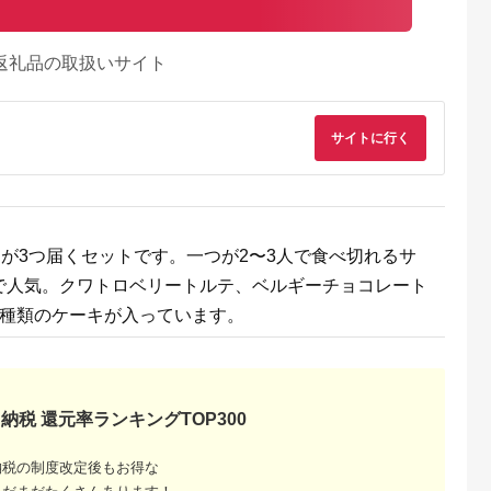
返礼品の取扱いサイト
サイトに行く
典：ふるなび
出典：ANAのふるさと
出典：ふるなび
出典：ふるラ
キが3つ届くセットです。一つが2〜3人で食べ切れるサ
納税
北町
山形県 鶴岡市
福岡県 糸島市
静岡県 富士宮市
で人気。クワトロベリートルテ、ベルギーチョコレート
ク バスク
ほわいとぱりろーる＆
無添加 チーズ のいと
0011-62-04 チーズ
3種類のケーキが入っています。
キ チーズ
ミ・キュイカカオ 各1
しまチーズケーキ【 5
ーキ専門店 PoliPoli
 WEEK】
本 【清川屋 オリジ
個 セット】[ATA002]
七富チーズ工房さん
5.0
5.0
5.0
5.0
ナルスイーツ】 山形
ホエーとフロマージ
6,000
16,500
9,000
11,000
県鶴岡市 株式会社清
ブランのチーズステ
円
寄付金額:
円
寄付金額:
円
寄付金額:
円
川屋
ック 9本セット
納税 還元率ランキングTOP300
納税の制度改定後もお得な