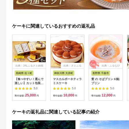
ケーキに関連しているおすすめの返礼品
出典：JALふるさと納税
出典：さとふる
出典：ふるなび
長崎県 佐々町
神奈川県 大井町
長野県 千曲市
【食べやすい！選んで
マスカルポーネティラ
萱 の そばプリン 6個|
楽しい】カット包装
ミスケーキ
プリン
カステラ 6箱入「1箱
5.0
5.0
5.0
5個入り」（プレーン
25,000
10,000
12,000
×2・抹茶×2・チョコ
寄付金額:
円
寄付金額:
円
寄付金額:
円
レート×2）【文明堂
総本店】 [QAU005]
ケーキの返礼品に関連している記事の紹介