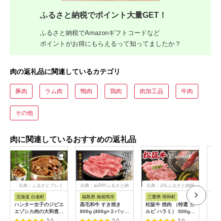
ふるさと納税でポイント大量GET！
ふるさと納税でAmazonギフトコードなど
ポイントがお得にもらえるって知ってましたか？
肉の返礼品に関連しているカテゴリ
豚肉
ラム肉
鴨肉
鶏肉
肉加工品
牛肉
その他
肉に関連しているおすすめの返礼品
出典：ふるさとプレミ
出典：auPAYふるさと納
出典：JALふるさと納税
出典
アム
税
北海道 白老町
福島県 南相馬市
三重県 明和町
宮
ハンター女子のジビエ
黒毛和牛 すき焼き
松阪牛 焼肉 （特選 カ
宮崎
エゾシカ肉の大和煮 6
800g (400g×２パッ
ルビ ハラミ） 500g
計3.
缶セット AI033
ク) 福島牛 | 国産 肉
肉 牛 牛肉 和牛 ブラ
袋)
5.0
5.0
5.0