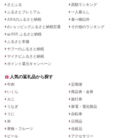
さとふる
高額ランキング
ふるさとプレミアム
一人暮らし
ANAのふるさと納税
食べ物以外
dショッピングふるさと納税百選
その他のランキング
au PAY ふるさと納税
ふるさと本舗
ヤフーのふるさと納税
マイナビふるさと納税
ポイント還元キャンペーン
人気の返礼品から探す
牛肉
定期便
いくら
商品券・金券
カニ
旅行券
うなぎ
家電・電化製品
うに
自転車
米
日用品
果物・フルーツ
化粧品
ビール
アクセサリー