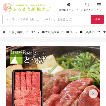
限度額をチェック
お気に入り
メニュー
検索
ふるさと納税ナビ TOP
返礼品検索
肉
【淡路ビーフ】すき
詳細を見る