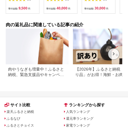
和牛 牛肉 霜降り 赤身
ンド牛 高級 国産 霜降
済
お肉 ギフト お取り寄
り 冷凍 ふるさと 人気
9,500
40,000
30,000
寄付金額:
円
寄付金額:
円
寄付金額:
円
寄付
せ プレゼント 今野畜
焼肉 焼肉用 BBQ バ
産 福島 bp002-aa
ーベキュー SS38
肉の返礼品に関連している記事の紹介
肉やうなぎも増量中！ふるさと
【2026年】ふるさと納税「
納税、緊急支援品やキャンペー
り品」がお得！海鮮・お肉・
ン中の返礼品
イーツ返礼品特集
サイト比較
ランキングから探す
楽天ふるさと納税
人気ランキング
ふるなび
還元率ランキング
ふるさとチョイス
家電ランキング