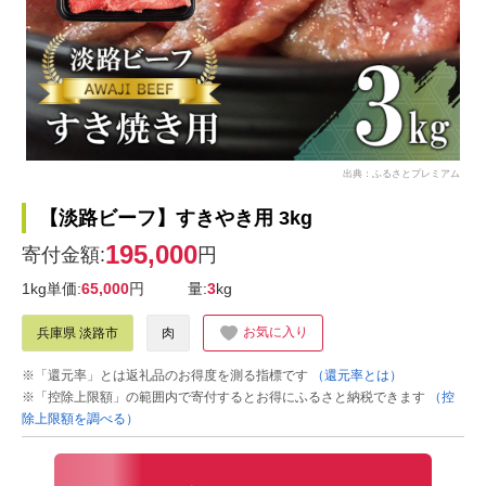
出典：ふるさとプレミアム
【淡路ビーフ】すきやき用 3kg
195,000
寄付金額:
円
1kg単価:
65,000
円
量:
3
kg
お気に入り
兵庫県 淡路市
肉
※「還元率」とは返礼品のお得度を測る指標です
（還元率とは）
※「控除上限額」の範囲内で寄付するとお得にふるさと納税できます
（控
除上限額を調べる）