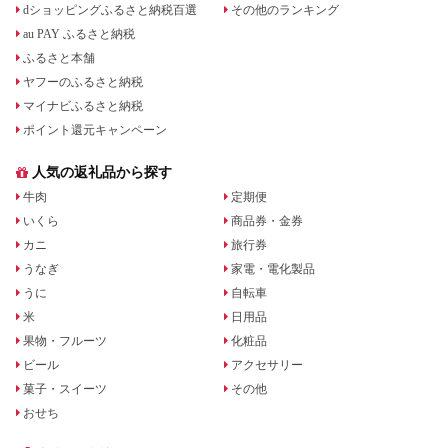
dショッピングふるさと納税百選
その他のランキング
au PAY ふるさと納税
ふるさと本舗
ヤフーのふるさと納税
マイナビふるさと納税
ポイント還元キャンペーン
人気の返礼品から探す
牛肉
定期便
いくら
商品券・金券
カニ
旅行券
うなぎ
家電・電化製品
うに
自転車
米
日用品
果物・フルーツ
化粧品
ビール
アクセサリー
菓子・スイーツ
その他
おせち