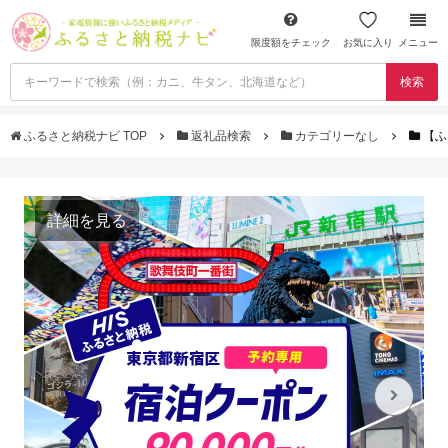
限度額をチェック
お気に入り
メニュー
検索
ふるさと納税ナビ TOP
返礼品検索
カテゴリーなし
【ふ
詳細を見る