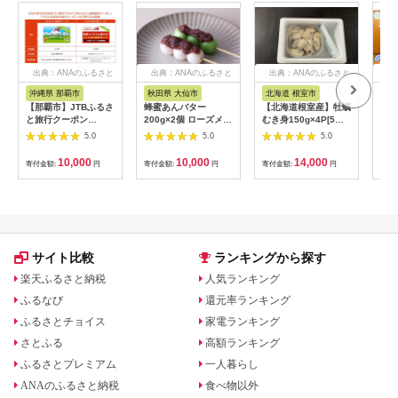
出典：ANAのふるさと
出典：ANAのふるさと
出典：ANAのふるさと
出
納税
納税
納税
沖縄県 那覇市
秋田県 大仙市
北海道 根室市
埼
【那覇市】JTBふるさ
蜂蜜あんバター
【北海道根室産】牡蠣
【2
と旅行クーポン
200g×2個 ローズメイ
むき身150g×4P[5月
予約
（3,000円分）有効期
[あんバター はちみ
下旬以降発送] A-
史！
5.0
5.0
5.0
間3年（Eメール発
つ 発酵バター あん
54007
ムの
行）｜旅行 トラベル
こ 水あめ不使用 秋
水・
10,000
10,000
14,000
寄付金額:
円
寄付金額:
円
寄付金額:
円
寄付
予約 国内旅行 JTB 宿
田県 大仙市]
約3
泊 観光 体験 旅行券
03
宿泊券 旅行予約 ホテ
ル 旅館 チケット 子供
子連れ カップル 家族
人気 おすすめ 旅行ク
ーポン 店頭 オンライ
サイト比較
ランキングから探す
ン ネット予約 電話 有
効期間3年
楽天ふるさと納税
人気ランキング
ふるなび
還元率ランキング
ふるさとチョイス
家電ランキング
さとふる
高額ランキング
ふるさとプレミアム
一人暮らし
ANAのふるさと納税
食べ物以外