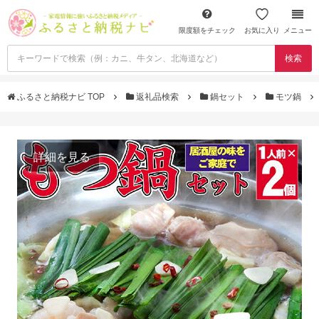
限度額をチェック
お気に入り
メニュー
検索
ふるさと納税ナビ TOP
返礼品検索
鍋セット
モツ鍋
詳細を見る