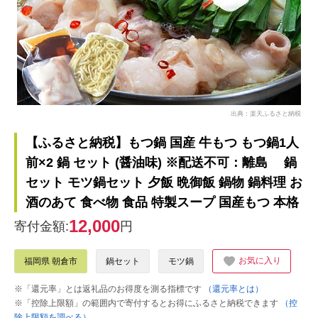
出典：楽天ふるさと納税
【ふるさと納税】もつ鍋 国産 牛もつ もつ鍋1人
前×2 鍋 セット (醤油味) ※配送不可：離島 鍋
セット モツ鍋セット 夕飯 晩御飯 鍋物 鍋料理 お
酒のあて 食べ物 食品 特製スープ 国産もつ 本格
12,000
寄付金額:
円
お気に入り
福岡県 朝倉市
鍋セット
モツ鍋
※「還元率」とは返礼品のお得度を測る指標です
（還元率とは）
※「控除上限額」の範囲内で寄付するとお得にふるさと納税できます
（控
除上限額を調べる）