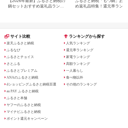
【2026年最新】ふるさと納税の
ふるさと納税「もつ鍋」おす
鍋セットおすすめ返礼品ランキ
め返礼品特集！還元率ランキ
ング｜人気の種類・寄付額別に
グも
厳選
サイト比較
ランキングから探す
楽天ふるさと納税
人気ランキング
ふるなび
還元率ランキング
ふるさとチョイス
家電ランキング
さとふる
高額ランキング
ふるさとプレミアム
一人暮らし
ANAのふるさと納税
食べ物以外
dショッピングふるさと納税百選
その他のランキング
au PAY ふるさと納税
ふるさと本舗
ヤフーのふるさと納税
マイナビふるさと納税
ポイント還元キャンペーン