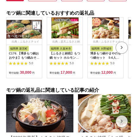
モツ鍋に関連しているおすすめの返礼品
出典：ふるさとチョイ
出典：楽天ふるさと納
出典：ふるさとチョイ
出
ス
税
ス
福岡県 新宮町
福岡県 久留米市
福岡県 大野城市
福岡
C176.【博多もつ鍋お
【ふるさと納税】もつ
博多もつ鍋やまやのも
博多
おやま】もつ鍋みそ・
鍋 セット ホルモン
つ鍋セット 5-6人前
人前
しょうゆ味食べ比べセ
200g × 2パック 3倍
(あごだし醤油味)(大野
味噌
5.0
5.0
5.0
ット各3人前【もつ
希釈 もつ鍋スープ
城市)_ もつ鍋 あごだ
鍋・味噌味】【もつ
350ml ちゃんぽん麺
し 醤油味 やまや メー
30,000
17,000
12,000
寄付金額:
円
寄付金額:
円
寄付金額:
円
寄付
鍋・醤油味】
150g × 2玉 薬味 にん
カー 福岡 人気 おすす
にくスライス 一味唐
め 送料込み 贈答 ギフ
辛子 こだわり だし醤
ト 名物 博多 冷凍
油 モチモチ麺 オリジ
【1260007】
モツ鍋の返礼品に関連している記事の紹介
ナル パッケージ 贈答
用 冷凍 お取り寄せ 福
岡県 久留米市 送料無
料