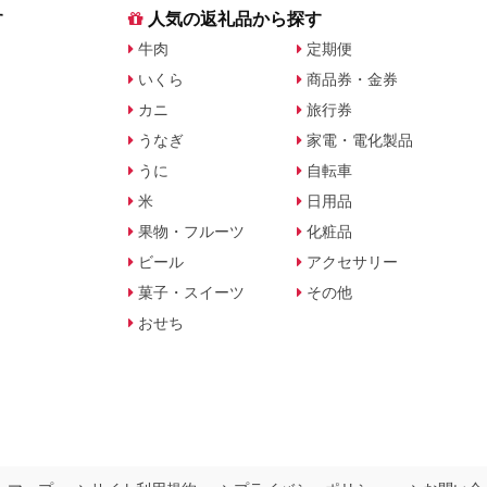
す
人気の返礼品から探す
牛肉
定期便
いくら
商品券・金券
カニ
旅行券
うなぎ
家電・電化製品
うに
自転車
米
日用品
果物・フルーツ
化粧品
ビール
アクセサリー
菓子・スイーツ
その他
おせち