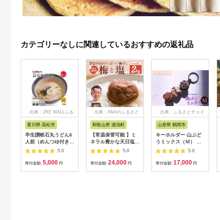
カテゴリーなしに関連しているおすすめの返礼品
出典：JRE MALLふる
出典：ANAのふるさと
出典：ふるさとチョイ
さと納税
納税
ス
香川県 高松市
和歌山県 湯浅町
山形県 鶴岡市
半生讃岐石丸うどん6
【常温保管可能 】ミ
キーホルダー 山ぶど
人前（めんつゆ付き）
ネラル豊かな天日塩だ
うミックス（Ｍ） 山
麺300g×2袋
けで漬けた無添加梅干
形県鶴岡市 アトリエ
5.0
5.0
5.0
し2kg 梅ボーイズ｜
かおる | 山葡萄 雑貨
5,000
24,000
17,000
南高梅
キーホルダー ギフト
寄付金額:
円
寄付金額:
円
寄付金額:
円
B201_EP6024
贈り物 お取り寄せ 返
礼品