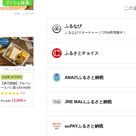
この
出典：ふるラボ
ふるなび
ふるなびマネーチャージで5%即増量中！
ふるさとチョイス
出典：ふるさとチョイ
出典：楽天ふるさと納
出典：楽天ふるさと納
出典：楽
ス
税
税
ANAのふるさと納税
佐賀県 伊万里市
沖縄県 うるま市
岩手県 二戸市
宮崎県 日
【伊万里焼】ブルーレ
【ふるさと納税】［沖
【ふるさと納税】 い
【ふるさと
ースパン皿 035-H389
縄の海塩］ぬちまーす
わて短角和牛 ハンバ
の駅ほそし
顆粒（250g）×2袋セ
ーグセット 150g×8個
ット [海
5.0
5.0
5.0
ット 【ぬちまーす】
計1.2kg 027-0407
宮崎県 日
13,000
12,000
14,000
1
食塩 塩 調味料 食卓塩
4520600
JRE MALLふるさと納税
寄付金額:
円
寄付金額:
円
寄付金額:
円
寄付金額:
顆粒 シーソルト 人気
オリイカ 
返礼品 海塩 沖縄 うる
り身 詰め
ま市 果報バンタ
auPAYふるさと納税