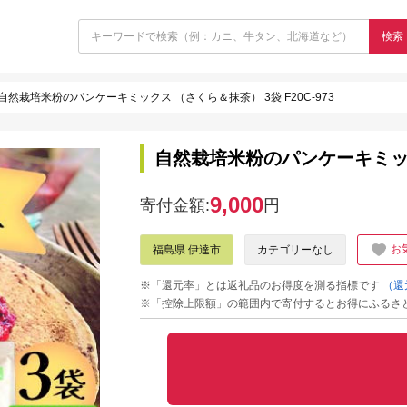
検索
自然栽培米粉のパンケーキミックス （さくら＆抹茶） 3袋 F20C-973
自然栽培米粉のパンケーキミックス
9,000
寄付金額:
円
お
福島県 伊達市
カテゴリーなし
※「還元率」とは返礼品のお得度を測る指標です
（還
※「控除上限額」の範囲内で寄付するとお得にふるさ