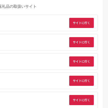
返礼品の取扱いサイト
サイトに行く
サイトに行く
天ふるさと納
出典：楽天ふるさと納
出典：楽天ふるさと納
出典：ANAのふるさ
税
税
税
納
サイトに行く
向市
岩手県 宮古市
石川県 志賀町
香川県 多度津町
納税】 海
【ふるさと納税】【三
【ふるさと納税】
個性アスパラ（L-2L
ま 大漁 セ
陸宮古重茂産】無添加
【ご自宅用】 ふぞろ
混合）さぬきのめざ
の駅 ほそしま
焼きうに 80g×2、5、
い ころ柿 約800g
1kg (訳あり)【L-14
5.0
5.0
5.0
5.0
向市
10、30個セット_ 焼
【期間限定発送】 [米
4,000
24,000
18,000
9,000
79] 冷凍 ア
きうに うに ウニ 雲丹
吉農園 石川県 志賀町
サイトに行く
円
寄付金額:
円
寄付金額:
円
寄付金額:
円
魚 フライ す
焼きウニ 無添加 おか
BA4132] 干柿 干し柿
合わせ
ず おつまみ 酒の肴 ご
柿 かき 枯露柿 果物
はんのお供 惣菜 魚介
くだもの ドラフルー
海産物 岩手県 宮古市
ツ 800グラム 自然の
産地直送 冷凍 贈答 ギ
甘さ 手作り てづくり
サイトに行く
フト 送料無料 【配送
最勝柿 ふるさと納税
不可地域：離島】
【G1335814】