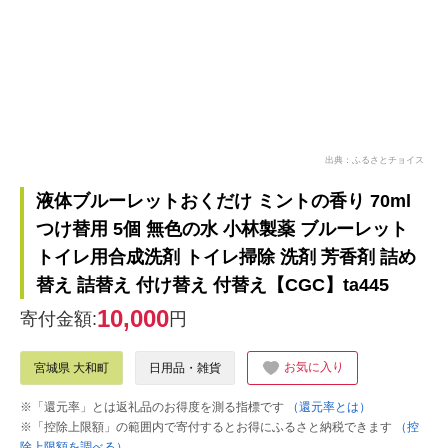
出典：ふるさとチョイス
液体ブルーレットおくだけ ミントの香り 70ml
つけ替用 5個 無色の水 小林製薬 ブルーレット
トイレ用合成洗剤 トイレ掃除 洗剤 芳香剤 詰め
替え 詰替え 付け替え 付替え【CGC】ta445
10,000
寄付金額:
円
お気に入り
宮城県 大和町
日用品・雑貨
※「還元率」とは返礼品のお得度を測る指標です
（還元率とは）
※「控除上限額」の範囲内で寄付するとお得にふるさと納税できます
（控
除上限額を調べる）