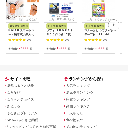
出典：ふるなび
出典：JRE MALLふる
出典：ふるさとチョイ
さと納税
ス
鹿児島県 霧島市
香川県 観音寺市
香川県 観音寺市
茨
K-047-B スマートキ
ソフィ ＳＰＯＲＴＳ
マナーおむつのび～る
アク
ー・脱着式小銭入れ付
３００羽つき 17枚 ×8
テープ付 SS 64枚
ブー
きキーケース＜キャメ
日用品 生理用品 ナプ
× 6袋
え用1
5.0
5.0
5.0
ル＞【m's】霧島市 革
キン ずれに強い スポ
ゃれ
革製品 牛革 本革 ヌメ
ーツ用 ユニチャーム
24,000
13,000
36,000
寄付金額:
円
寄付金額:
円
寄付金額:
円
寄付
革 キーケース コイン
ケース 小銭入れ ハン
ドメイド 手作り
サイト比較
ランキングから探す
楽天ふるさと納税
人気ランキング
ふるなび
還元率ランキング
ふるさとチョイス
家電ランキング
さとふる
高額ランキング
ふるさとプレミアム
一人暮らし
ANAのふるさと納税
食べ物以外
dショッピングふるさと納税百選
その他のランキング