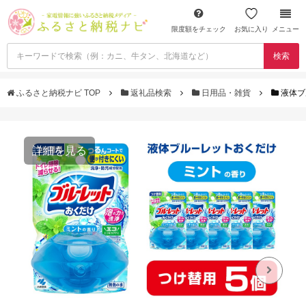
限度額をチェック
お気に入り
メニュー
検索
ふるさと納税ナビ TOP
返礼品検索
日用品・雑貨
液体ブ
詳細を見る