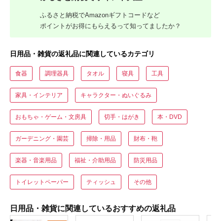
ふるさと納税でAmazonギフトコードなど
ポイントがお得にもらえるって知ってましたか？
日用品・雑貨の返礼品に関連しているカテゴリ
食器
調理器具
タオル
寝具
工具
家具・インテリア
キャラクター・ぬいぐるみ
おもちゃ・ゲーム・文房具
切手・はがき
本・DVD
ガーデニング・園芸
掃除・用品
財布・鞄
楽器・音楽用品
福祉・介助用品
防災用品
トイレットペーパー
ティッシュ
その他
日用品・雑貨に関連しているおすすめの返礼品