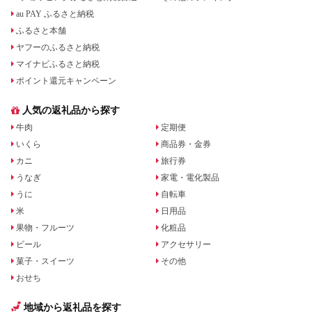
au PAY ふるさと納税
ふるさと本舗
ヤフーのふるさと納税
マイナビふるさと納税
ポイント還元キャンペーン
人気の返礼品から探す
牛肉
定期便
いくら
商品券・金券
カニ
旅行券
うなぎ
家電・電化製品
うに
自転車
米
日用品
果物・フルーツ
化粧品
ビール
アクセサリー
菓子・スイーツ
その他
おせち
地域から返礼品を探す