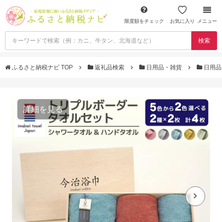
限度額をチェック
お気に入り
メニュー
検索
ふるさと納税ナビ TOP
返礼品検索
日用品・雑貨
日用品
詳細を見る