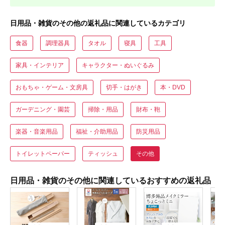
日用品・雑貨のその他の返礼品に関連しているカテゴリ
食器
調理器具
タオル
寝具
工具
家具・インテリア
キャラクター・ぬいぐるみ
おもちゃ・ゲーム・文房具
切手・はがき
本・DVD
ガーデニング・園芸
掃除・用品
財布・鞄
楽器・音楽用品
福祉・介助用品
防災用品
トイレットペーパー
ティッシュ
その他
日用品・雑貨のその他に関連しているおすすめの返礼品