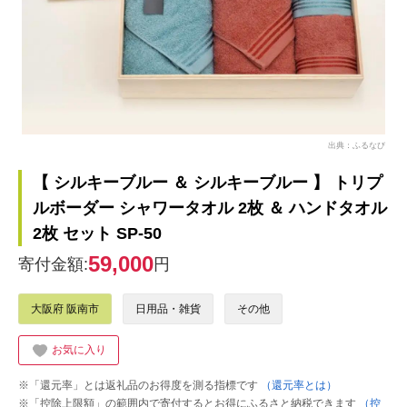
出典：ふるなび
【 シルキーブルー ＆ シルキーブルー 】 トリプ
ルボーダー シャワータオル 2枚 ＆ ハンドタオル
2枚 セット SP-50
59,000
寄付金額:
円
大阪府 阪南市
日用品・雑貨
その他
お気に入り
※「還元率」とは返礼品のお得度を測る指標です
（還元率とは）
※「控除上限額」の範囲内で寄付するとお得にふるさと納税できます
（控