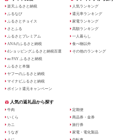
楽天ふるさと納税
人気ランキング
ふるなび
還元率ランキング
ふるさとチョイス
家電ランキング
さとふる
高額ランキング
ふるさとプレミアム
一人暮らし
ANAのふるさと納税
食べ物以外
dショッピングふるさと納税百選
その他のランキング
au PAY ふるさと納税
ふるさと本舗
ヤフーのふるさと納税
マイナビふるさと納税
ポイント還元キャンペーン
人気の返礼品から探す
牛肉
定期便
いくら
商品券・金券
カニ
旅行券
うなぎ
家電・電化製品
うに
自転車