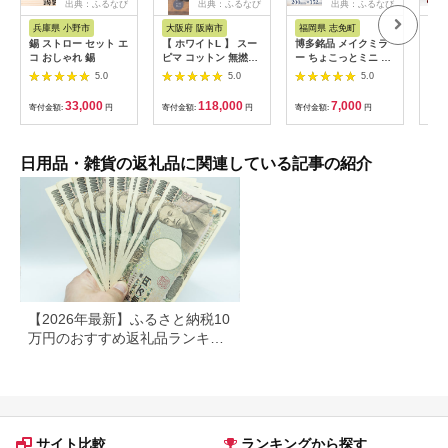
出典：ふるなび
出典：ふるなび
出典：ふるなび
兵庫県 小野市
大阪府 阪南市
福岡県 志免町
静
錫 ストロー セット エ
【 ホワイトL 】 スー
博多銘品 メイクミラ
【ネ
コ おしゃれ 錫
ピマ コットン 無撚糸
ー ちょこっとミニ シ
さな
バスローブ SP100
ンプル クリア 高透明
団カ
5.0
5.0
5.0
フランス サンゴバン
ツ 
社製 九鏡 ミラー おし
カバ
33,000
118,000
7,000
寄付金額:
円
寄付金額:
円
寄付金額:
円
寄付
ゃれ メール便（ポス
グサ
ト投函）
ツ：
日用品・雑貨の返礼品に関連している記事の紹介
【2026年最新】ふるさと納税10
万円のおすすめ返礼品ランキン
グ｜食品・家電・日用品を厳選
サイト比較
ランキングから探す