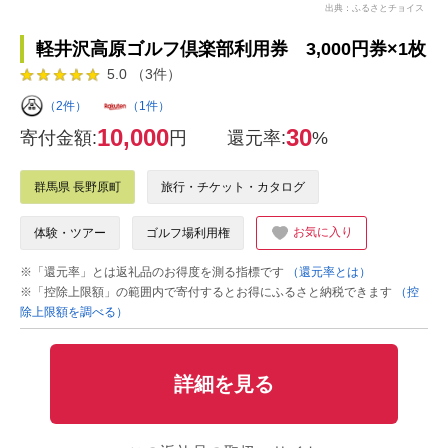
出典：ふるさとチョイス
軽井沢高原ゴルフ倶楽部利用券 3,000円券×1枚
5.0 （3件）
（2件）
（1件）
10,000
30
寄付金額:
円
還元率:
%
群馬県 長野原町
旅行・チケット・カタログ
お気に入り
体験・ツアー
ゴルフ場利用権
※「還元率」とは返礼品のお得度を測る指標です
（還元率とは）
※「控除上限額」の範囲内で寄付するとお得にふるさと納税できます
（控
除上限額を調べる）
詳細を見る