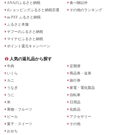
ANAのふるさと納税
食べ物以外
dショッピングふるさと納税百選
その他のランキング
au PAY ふるさと納税
ふるさと本舗
ヤフーのふるさと納税
マイナビふるさと納税
ポイント還元キャンペーン
人気の返礼品から探す
牛肉
定期便
いくら
商品券・金券
カニ
旅行券
うなぎ
家電・電化製品
うに
自転車
米
日用品
果物・フルーツ
化粧品
ビール
アクセサリー
菓子・スイーツ
その他
おせち