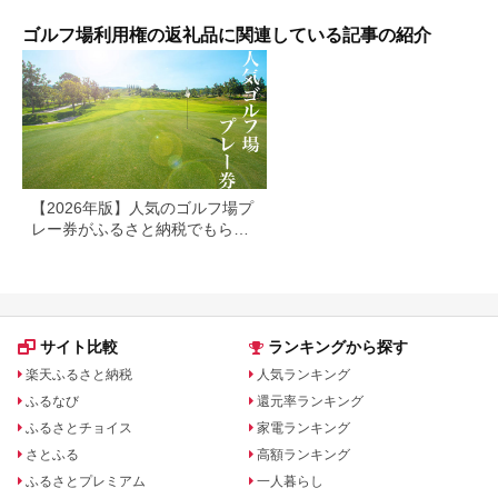
体験 アクセス抜群 好
郡市
立地 ゴルフラウンド
ゴルフ場利用権の返礼品に関連している記事の紹介
アウトドア スポーツ
レジャー 茨城県
No.156
【2026年版】人気のゴルフ場プ
レー券がふるさと納税でもらえ
る！
サイト比較
ランキングから探す
楽天ふるさと納税
人気ランキング
ふるなび
還元率ランキング
ふるさとチョイス
家電ランキング
さとふる
高額ランキング
ふるさとプレミアム
一人暮らし