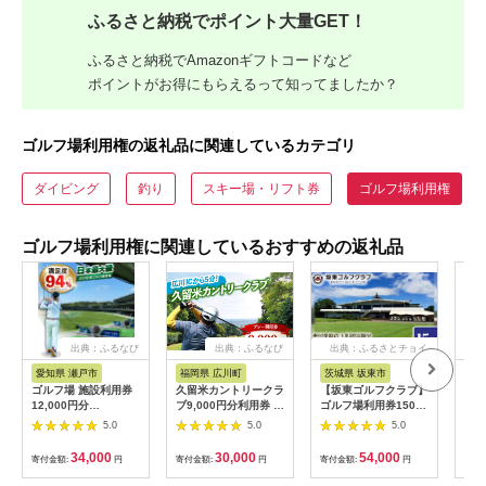
ふるさと納税でポイント大量GET！
ふるさと納税でAmazonギフトコードなど
ポイントがお得にもらえるって知ってましたか？
ゴルフ場利用権の返礼品に関連しているカテゴリ
ダイビング
釣り
スキー場・リフト券
ゴルフ場利用権
ゴルフ場利用権に関連しているおすすめの返礼品
出典：ふるなび
出典：ふるなび
出典：ふるさとチョイ
出
ス
愛知県 瀬戸市
福岡県 広川町
茨城県 坂東市
福
ゴルフ場 施設利用券
久留米カントリークラ
【坂東ゴルフクラブ】
【ふ
12,000円分
ブ9,000円分利用券 /
ゴルフ場利用券15000
フチ
[BBEC002]ゴルフ倶
ゴルフ[AFAD007]
円分（寄付金額の3割
小郡
5.0
5.0
5.0
楽部大樹 瀬戸店
相当額分） ／ ゴルフ
ギフ
プレー 都心から1時間
ゴル
34,000
30,000
54,000
寄付金額:
円
寄付金額:
円
寄付金額:
円
寄付
利用券 ゴルフ場 チケ
券 
ット 茨城 ゴルフ 予約
ラウ