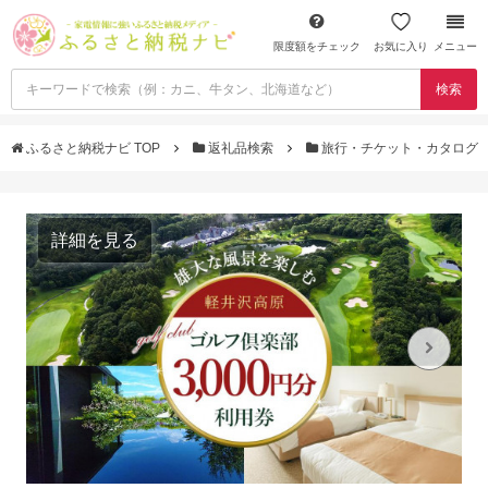
限度額をチェック
お気に入り
メニュー
検索
ふるさと納税ナビ TOP
返礼品検索
旅行・チケット・カタログ
詳細を見る