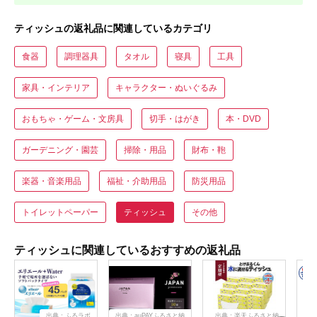
ティッシュの返礼品に関連しているカテゴリ
食器
調理器具
タオル
寝具
工具
家具・インテリア
キャラクター・ぬいぐるみ
おもちゃ・ゲーム・文房具
切手・はがき
本・DVD
ガーデニング・園芸
掃除・用品
財布・鞄
楽器・音楽用品
福祉・介助用品
防災用品
トイレットペーパー
ティッシュ
その他
ティッシュに関連しているおすすめの返礼品
出典：ふるラボ
出典：auPAYふるさと納
出典：楽天ふるさと納