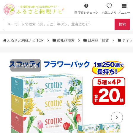
限度額をチェック
お気に入り
メニュー
検索
ふるさと納税ナビ TOP
返礼品検索
日用品・雑貨
ティッ
詳細を見る