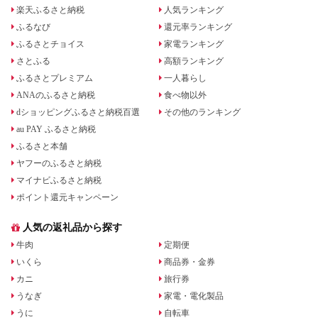
楽天ふるさと納税
人気ランキング
ふるなび
還元率ランキング
ふるさとチョイス
家電ランキング
さとふる
高額ランキング
ふるさとプレミアム
一人暮らし
ANAのふるさと納税
食べ物以外
dショッピングふるさと納税百選
その他のランキング
au PAY ふるさと納税
ふるさと本舗
ヤフーのふるさと納税
マイナビふるさと納税
ポイント還元キャンペーン
人気の返礼品から探す
牛肉
定期便
いくら
商品券・金券
カニ
旅行券
うなぎ
家電・電化製品
うに
自転車