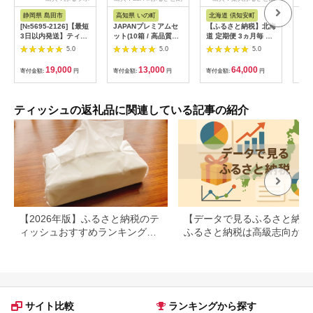
税
税
静岡県 島田市
高知県 いの町
北海道 倶知安町
静
[№5695-2126]【最短
JAPANプレミアムセ
【ふるさと納税】北海
ペッ
3日以内発送】ティッ
ット(10箱 / 高品質
道 定期便 3ヵ月毎 全
10
シュ エリエール
BOXティッシュ）
4回 とけまるくん 水
流せ
5.0
5.0
5.0
+Water プラスウォー
に流せる ティッシュ
再生
ター ソフトパック
150組 計60箱 ティッ
用品
19,000
13,000
64,000
寄付金額:
円
寄付金額:
円
寄付金額:
円
寄付
120組 5パック 9個 テ
シュペーパー ボック
パー
ィシュー ティッシュ
ス リサイクル 日本製
士市 
ペーパー 紙製品 静岡
防災 常備品 日用品 消
県 島田市
耗品 備蓄 育児 福祉
ティッシュの返礼品に関連している記事の紹介
ペット キャンプ 送料
無料 倶知安町 定期
便・ 倶知安町 お届
け：3ヶ月毎全4回
【2026年版】ふるさと納税のテ
【データで見るふるさと納税
ィッシュおすすめランキング｜
ふるさと納税は高級志向から
還元率・コスパで人気返礼品を
約志向へシフト
比較
サイト比較
ランキングから探す