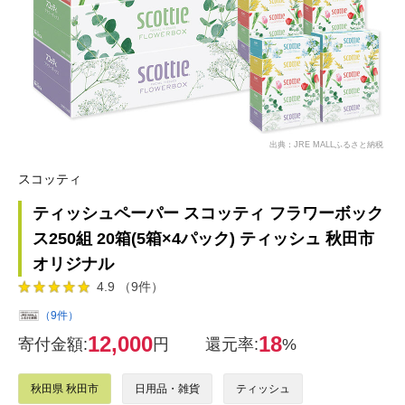
出典：JRE MALLふるさと納税
スコッティ
ティッシュペーパー スコッティ フラワーボック
ス250組 20箱(5箱×4パック) ティッシュ 秋田市
オリジナル
4.9 （9件）
（9件）
12,000
18
寄付金額:
円
還元率:
%
秋田県 秋田市
日用品・雑貨
ティッシュ