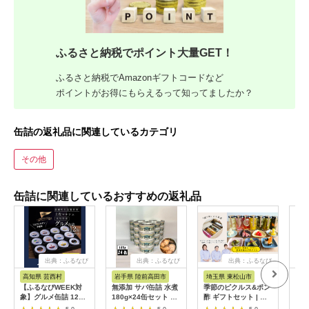
ふるさと納税でポイント大量GET！
ふるさと納税でAmazonギフトコードなど
ポイントがお得にもらえるって知ってましたか？
缶詰の返礼品に関連しているカテゴリ
その他
缶詰に関連しているおすすめの返礼品
出典：ふるなび
出典：ふるなび
出典：ふるなび
出
高知県 芸西村
岩手県 陸前高田市
埼玉県 東松山市
千
【ふるなびWEEK対
無添加 サバ缶詰 水煮
季節のピクルス&ポン
【ふ
象】グルメ缶詰 12缶
180g×24缶セット 【
酢 ギフトセット | ピ
ギイ
セット〈黒潮町共通返
高評価 料理 ギフト 贈
クルス ポン酢
個 