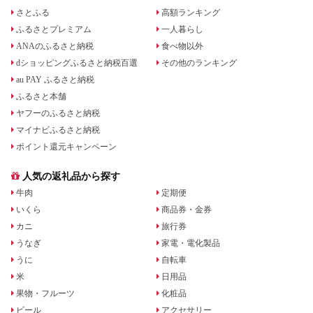
さとふる
高額ランキング
ふるさとプレミアム
一人暮らし
ANAのふるさと納税
食べ物以外
dショッピングふるさと納税百選
その他のランキング
au PAY ふるさと納税
ふるさと本舗
ヤフーのふるさと納税
マイナビふるさと納税
ポイント還元キャンペーン
人気の返礼品から探す
牛肉
定期便
いくら
商品券・金券
カニ
旅行券
うなぎ
家電・電化製品
うに
自転車
米
日用品
果物・フルーツ
化粧品
ビール
アクセサリー