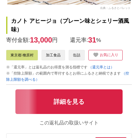
出典：ふるさとパレット
カノト アヒージョ（プレーン味とシェリー酒風
味）
13,000
31
寄付金額:
円
還元率:
%
お気に入り
東京都 檜原村
加工食品
缶詰
※「還元率」とは返礼品のお得度を測る指標です
（還元率とは）
※「控除上限額」の範囲内で寄付するとお得にふるさと納税できます
（控
除上限額を調べる）
詳細を見る
この返礼品の取扱いサイト