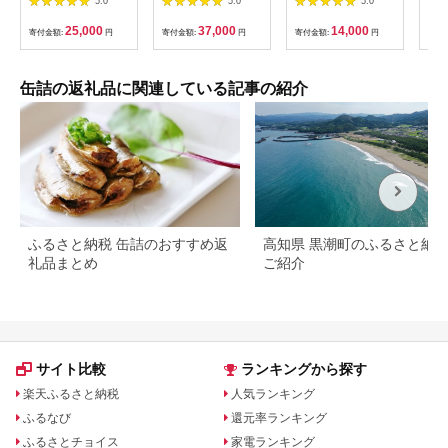
5.0
5.0
5.0
礼品〉 【缶詰】FN-
答品 備蓄 防災 食料
《3
Limited-WE
長期保存 非常食 】
定(
25,000
37,000
14,000
寄付金額:
円
寄付金額:
円
寄付金額:
円
寄付
県 
葱 
千葉
旨 
缶詰の返礼品に関連している記事の紹介
おか
万能
手権
調味
ふるさと納税 缶詰のおすすめ返
高知県 黒潮町のふるさと納
礼品まとめ
ご紹介
サイト比較
ランキングから探す
楽天ふるさと納税
人気ランキング
ふるなび
還元率ランキング
ふるさとチョイス
家電ランキング