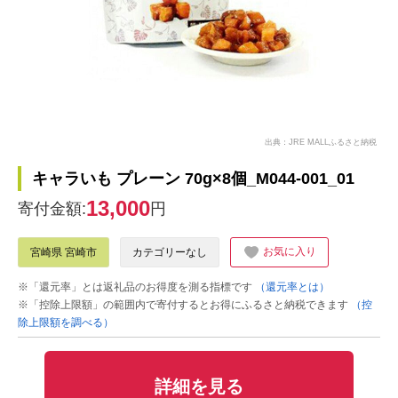
出典：JRE MALLふるさと納税
キャラいも プレーン 70g×8個_M044-001_01
13,000
寄付金額:
円
お気に入り
宮崎県 宮崎市
カテゴリーなし
※「還元率」とは返礼品のお得度を測る指標です
（還元率とは）
※「控除上限額」の範囲内で寄付するとお得にふるさと納税できます
（控
除上限額を調べる）
詳細を見る