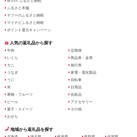
au PAY ふるさと納税
ふるさと本舗
ヤフーのふるさと納税
マイナビふるさと納税
ポイント還元キャンペーン
人気の返礼品から探す
牛肉
定期便
いくら
商品券・金券
カニ
旅行券
うなぎ
家電・電化製品
うに
自転車
米
日用品
果物・フルーツ
化粧品
ビール
アクセサリー
菓子・スイーツ
その他
おせち
地域から返礼品を探す
北海道
埼玉県
岐阜県
鳥取県
佐賀県