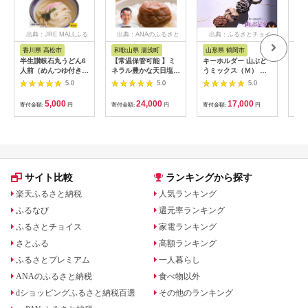
出典：JRE MALLふる
出典：ANAのふるさと
出典：ふるさとチョイ
出
さと納税
納税
ス
香川県 高松市
和歌山県 湯浅町
山形県 鶴岡市
鹿
半生讃岐石丸うどん6
【常温保管可能 】ミ
キーホルダー 山ぶど
【ふ
人前（めんつゆ付き）
ネラル豊かな天日塩だ
うミックス（Ｍ） 山
ひか
麺300g×2袋
けで漬けた無添加梅干
形県鶴岡市 アトリエ
きほ
5.0
5.0
5.0
し2kg 梅ボーイズ｜
かおる | 山葡萄 雑貨
定期
南高梅
キーホルダー ギフト
5k
5,000
24,000
17,000
寄付金額:
円
寄付金額:
円
寄付金額:
円
寄付
B201_EP6024
贈り物 お取り寄せ 返
びく
礼品
産 
飯 
ま町
サイト比較
ランキングから探す
楽天ふるさと納税
人気ランキング
ふるなび
還元率ランキング
ふるさとチョイス
家電ランキング
さとふる
高額ランキング
ふるさとプレミアム
一人暮らし
ANAのふるさと納税
食べ物以外
dショッピングふるさと納税百選
その他のランキング