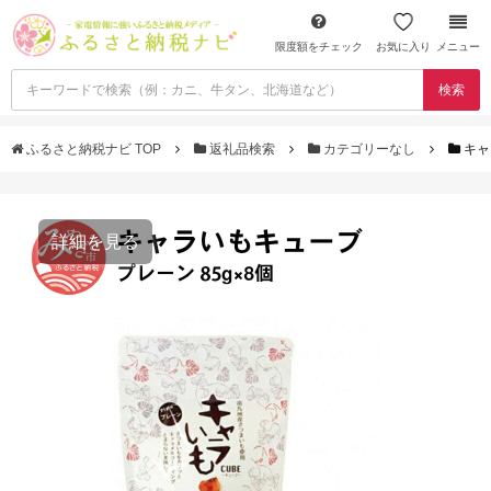
限度額をチェック
お気に入り
メニュー
検索
ふるさと納税ナビ TOP
返礼品検索
カテゴリーなし
キャ
詳細を見る