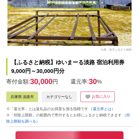
出典：楽天ふるさと納税
【ふるさと納税】ゆいまーる淡路 宿泊利用券
9,000円～30,000円分
30,000
30
寄付金額:
円
還元率:
%
お気に入り
兵庫県 淡路市
カテゴリーなし
※「還元率」とは返礼品のお得度を測る指標です
（還元率とは）
※「控除上限額」の範囲内で寄付するとお得にふるさと納税できます
（控
除上限額を調べる）