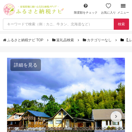
限度額をチェック
お気に入り
メニュー
検索
ふるさと納税ナビ TOP
返礼品検索
カテゴリーなし
【ふ
詳細を見る