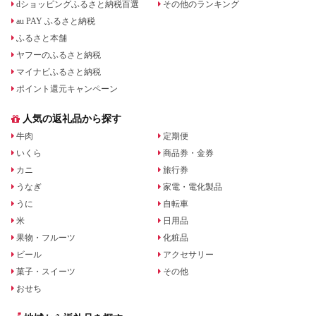
dショッピングふるさと納税百選
その他のランキング
au PAY ふるさと納税
ふるさと本舗
ヤフーのふるさと納税
マイナビふるさと納税
ポイント還元キャンペーン
人気の返礼品から探す
牛肉
定期便
いくら
商品券・金券
カニ
旅行券
うなぎ
家電・電化製品
うに
自転車
米
日用品
果物・フルーツ
化粧品
ビール
アクセサリー
菓子・スイーツ
その他
おせち