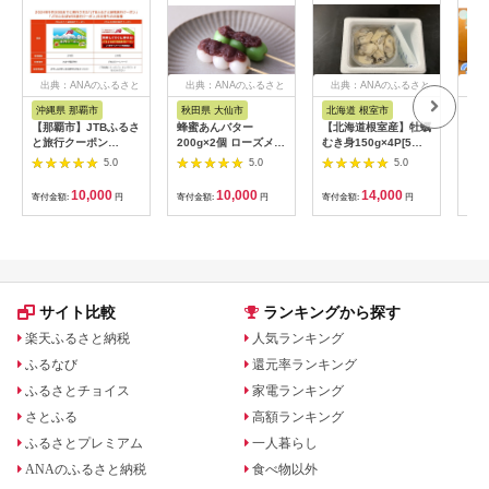
出典：ANAのふるさと
出典：ANAのふるさと
出典：ANAのふるさと
出
納税
納税
納税
沖縄県 那覇市
秋田県 大仙市
北海道 根室市
埼
【那覇市】JTBふるさ
蜂蜜あんバター
【北海道根室産】牡蠣
【2
と旅行クーポン
200g×2個 ローズメイ
むき身150g×4P[5月
予約
（3,000円分）有効期
[あんバター はちみ
下旬以降発送] A-
史！
5.0
5.0
5.0
間3年（Eメール発
つ 発酵バター あん
54007
ムの
行）｜旅行 トラベル
こ 水あめ不使用 秋
水・
10,000
10,000
14,000
寄付金額:
円
寄付金額:
円
寄付金額:
円
寄付
予約 国内旅行 JTB 宿
田県 大仙市]
約3
泊 観光 体験 旅行券
03
宿泊券 旅行予約 ホテ
ル 旅館 チケット 子供
子連れ カップル 家族
人気 おすすめ 旅行ク
ーポン 店頭 オンライ
サイト比較
ランキングから探す
ン ネット予約 電話 有
効期間3年
楽天ふるさと納税
人気ランキング
ふるなび
還元率ランキング
ふるさとチョイス
家電ランキング
さとふる
高額ランキング
ふるさとプレミアム
一人暮らし
ANAのふるさと納税
食べ物以外