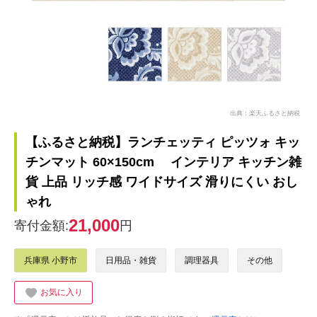
出典：楽天ふるさと納税
【ふるさと納税】ランチェッティ ピッツォ キッ
チンマット 60×150cm インテリア キッチン雑
貨 上品 リッチ感 ワイドサイズ 滑りにくい おし
ゃれ
21,000
寄付金額:
円
兵庫県 小野市
日用品・雑貨
調理器具
その他
お気に入り