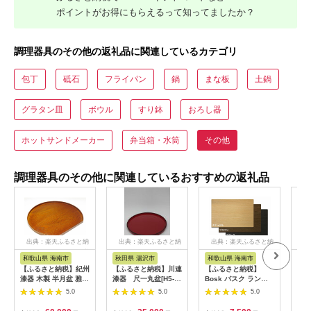
ポイントがお得にもらえるって知ってましたか？
調理器具のその他の返礼品に関連しているカテゴリ
包丁
砥石
フライパン
鍋
まな板
土鍋
グラタン皿
ボウル
すり鉢
おろし器
ホットサンドメーカー
弁当箱・水筒
その他
調理器具のその他に関連しているおすすめの返礼品
出典：楽天ふるさと納
出典：楽天ふるさと納
出典：楽天ふるさと納
出
税
税
税
和歌山県 海南市
秋田県 湯沢市
和歌山県 海南市
岐
【ふるさと納税】紀州
【ふるさと納税】川連
【ふるさと納税】
【ふ
漆器 木製 半月盆 雅塗
漆器 尺一丸盆[H5-
Bosk バスク ランチ
【Y
3枚組［YS158］
5304]
ョンマット 2枚組ブラ
スタ
5.0
5.0
5.0
ック タツクラフト
セサ
【Tk17】
雑貨