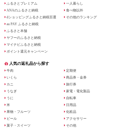
ふるさとプレミアム
一人暮らし
ANAのふるさと納税
食べ物以外
dショッピングふるさと納税百選
その他のランキング
au PAY ふるさと納税
ふるさと本舗
ヤフーのふるさと納税
マイナビふるさと納税
ポイント還元キャンペーン
人気の返礼品から探す
牛肉
定期便
いくら
商品券・金券
カニ
旅行券
うなぎ
家電・電化製品
うに
自転車
米
日用品
果物・フルーツ
化粧品
ビール
アクセサリー
菓子・スイーツ
その他