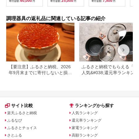
60,000
25,000
7,500
寄付金額:
円
寄付金額:
円
寄付金額:
円
寄付
ア 
ド 
工芸
ント
調理器具の返礼品に関連している記事の紹介
不可
【要注意】ふるさと納税、2026
ふるさと納税でもらえる「鍋
年9月末までに寄付しないと損す
人気&#038;還元率ランキング
る可能性大｜10月からの制度変
更を解説
サイト比較
ランキングから探す
楽天ふるさと納税
人気ランキング
ふるなび
還元率ランキング
ふるさとチョイス
家電ランキング
さとふる
高額ランキング