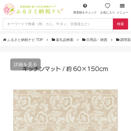
限度額をチェック
お気に入り
メニュー
検索
ふるさと納税ナビ TOP
返礼品検索
日用品・雑貨
調理
詳細を見る