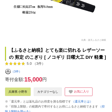
出典：楽天ふるさと納税
【ふるさと納税】とても楽に切れる レザーソー
の 剪定 のこぎり [ ノコギリ 日曜大工 DIY 軽量 ]
5.0 （3件）
（3件）
15,000
寄付金額:
円
お気に入り
兵庫県 小野市
カテゴリーなし
※「還元率」とは返礼品のお得度を測る指標です
（還元率とは）
※「控除上限額」の範囲内で寄付するとお得にふるさと納税できます
（控
除上限額を調べる）