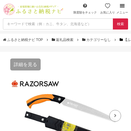
限度額をチェック
お気に入り
メニュー
検索
ふるさと納税ナビ TOP
返礼品検索
カテゴリーなし
【ふ
詳細を見る