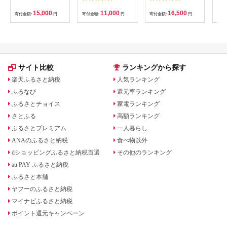
ぱすた スパゲッティ
＞ヒオリエ
麺 乾麺 / 南島原市 /
[I001190LGY]
15,000
11,000
16,500
寄付金額:
円
寄付金額:
円
寄付金額:
円
寄付
池田製麺工房
[SDA073]
サイト比較
ランキングから探す
楽天ふるさと納税
人気ランキング
ふるなび
還元率ランキング
ふるさとチョイス
家電ランキング
さとふる
高額ランキング
ふるさとプレミアム
一人暮らし
ANAのふるさと納税
食べ物以外
dショッピングふるさと納税百選
その他のランキング
au PAY ふるさと納税
ふるさと本舗
ヤフーのふるさと納税
マイナビふるさと納税
ポイント還元キャンペーン