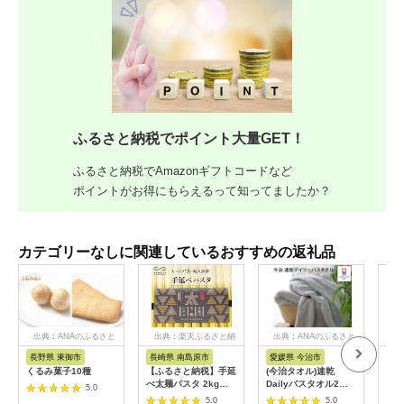
ふるさと納税でポイント大量GET！
ふるさと納税でAmazonギフトコードなど
ポイントがお得にもらえるって知ってましたか？
カテゴリーなしに関連しているおすすめの返礼品
出典：ANAのふるさと
出典：楽天ふるさと納
出典：ANAのふるさと
納税
税
納税
長野県 東御市
長崎県 南島原市
愛媛県 今治市
愛
くるみ菓子10種
【ふるさと納税】手延
(今治タオル)速乾
（今
べ太麺パスタ 2kg
Dailyバスタオル2枚
タオ
5.0
(50g×40束) / パスタ
セット＜ライトグレー
ル 
5.0
5.0