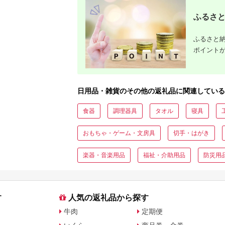
まとめ買い 防災 備蓄
除菌 手拭きペーパー
常備品 生
災害 開発ストア 北海
紙タオル 厚手 使い捨
め買い ゴ
ふるさと
道 苫小牧市 おすすめ
て まとめ買い アイリ
ペット用品
ランキング プレゼン
スオーヤマ
品 セット
ト ギフト
山 送料無
ふるさと納
ポイント
日用品・雑貨のその他の返礼品に関連している
食器
調理器具
タオル
寝具
おもちゃ・ゲーム・文房具
切手・はがき
楽器・音楽用品
福祉・介助用品
防災用
す
人気の返礼品から探す
牛肉
定期便