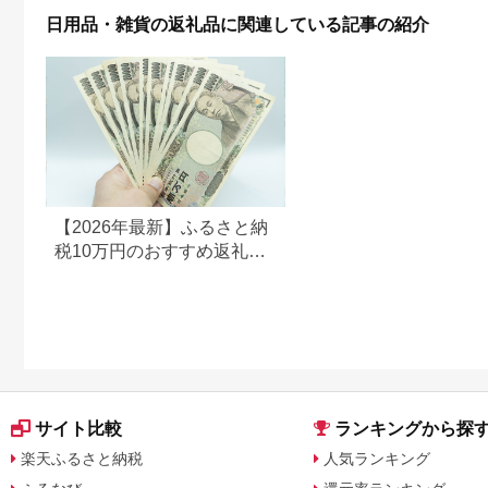
日本製 防災 備蓄 日用
活 備蓄 防災 消耗品
新生活 [ハンドタオル
日用品・雑貨の返礼品に関連している記事の紹介
品 消耗品 生活用品 富
生活用品[BDBH003-
定期便 新生活]
士市 [sf094-002]
1]
【2026年最新】ふるさと納
税10万円のおすすめ返礼品
ランキング｜食品・家電・
日用品を厳選
サイト比較
ランキングから探
楽天ふるさと納税
人気ランキング