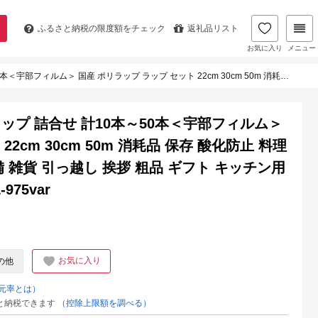
ふるさと納税の
限度額をチェック
返礼品リスト
お気に入り
メニュー
 50m 消耗品 保存 酸化防止 料理 調理 弁当 おにぎり 新生活 準備 雑貨 引っ越し 挨拶 粗品 ギフト キッチン用品 台所 らっぷ まとめ買い F6L-975var
プ 詰合せ 計10本～50本＜宇部フィルム＞
2cm 30cm 50m 消耗品 保存 酸化防止 料理
備 雑貨 引っ越し 挨拶 粗品 ギフト キッチン用
975var
お気に入り
の他
元率とは）
と納税できます
（控除上限額を調べる）