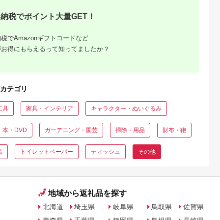
活用品 まと
揚げ物 天ぷら油 綿端
市オリジナル
ミ箱 ゴミ袋
材 再利用 地球環境に
納税でポイント大量GET！
 日用消耗
やさしい エコ コット
 ふるさと 岡
ン・ラボ 愛媛県 西予
料
市【常温】『2か月以
税でAmazonギフトコードなど
内に順次出荷予定』
がお得にもらえるって知ってましたか？
カテゴリ
工具
家具・インテリア
キャラクター・ぬいぐるみ
本・DVD
ガーデニング・園芸
掃除・用品
財布・鞄
品
トイレットペーパー
ティッシュ
その他
地域から返礼品を探す
北海道
埼玉県
岐阜県
鳥取県
佐賀県