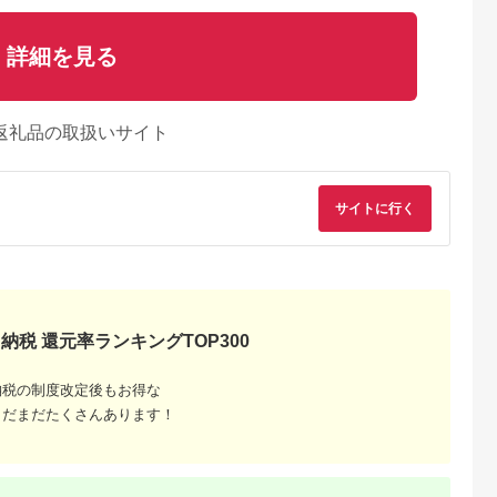
詳細を見る
返礼品の取扱いサイト
サイトに行く
納税 還元率ランキングTOP300
天ふるさと納
出典：楽天ふるさと納
出典：楽天ふるさと納
出典：楽天ふるさと
税
税
税
山市
秋田県 秋田市
愛媛県 西予市
秋田県 秋田市
納税の制度改定後もお得な
と納税】驚異
【ふるさと納税】スコ
【ふるさと納税】＜廃
【ふるさと納税】《6
 BOS スト
ッティファイン キッ
油処理用 油吸収材
ヶ月ごとに2回お届
まだまだたくさんあります！
ケージ Sサ
チンタオル 150カッ
「油ぽい」120個（10
け》定期便 キッチン
5.0
5.0
5.0
5.0
0枚（クリー
ト 2ロール×1パック
個入り×12袋）＞油処
ペーパー スコッティ
3,000
5,000
11,000
22,000
）・ Mサ
秋田市オリジナル 最
理剤 キッチン用品 吸
ファイン 3倍巻キッ
円
寄付金額:
円
寄付金額:
円
寄付金額:
円
枚（白）計
短翌日発送
油量 120ml 簡単 パワ
ンタオル 150カット 
 日用品 消耗品
フル 吸収 使用済み油
ロール×6パック 秋田