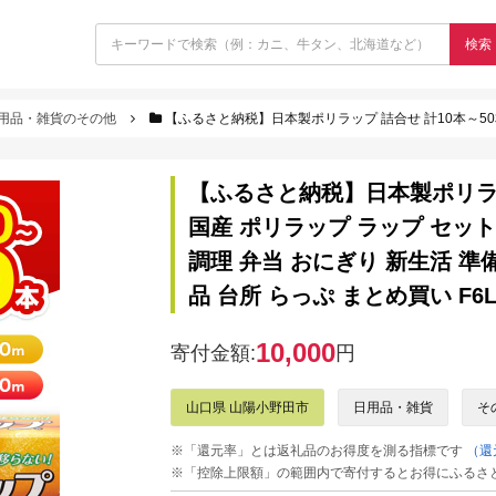
検索
用品・雑貨のその他
【ふるさと納税】日本製ポリラップ 詰合せ 計10本～50本＜宇部フィルム＞ 国産 ポリラップ ラップ セット 22cm 30cm
【ふるさと納税】日本製ポリラッ
国産 ポリラップ ラップ セット 2
調理 弁当 おにぎり 新生活 準
品 台所 らっぷ まとめ買い F6L-
10,000
寄付金額:
円
山口県 山陽小野田市
日用品・雑貨
そ
※「還元率」とは返礼品のお得度を測る指標です
（還
※「控除上限額」の範囲内で寄付するとお得にふるさ