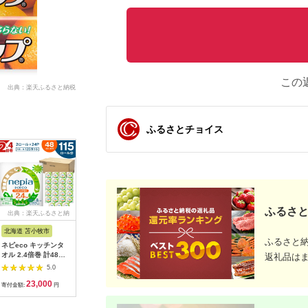
この
出典：楽天ふるさと納税
ふるさとチョイス
ふるさと
出典：楽天ふるさと納
出典：楽天ふるさと納
出典：楽天ふるさと納
出典：楽
税
税
税
北海道 苫小牧市
宮城県 角田市
宮城県 角田市
岡山県 岡
ふるさと
ネピeco キッチンタ
【ふるさと納税】ペー
【ふるさと納税】ゴミ
【ふるさ
オル 2.4倍巻 計48ロ
パータオル【120組×3
袋 生ごみ用防臭袋
の 防臭 袋
返礼品は
ール 厚手 紙包装 キッ
箱】濡れると99％除
Lサイズ GBB-L90
ライプパッ
5.0
5.0
5.0
チンペーパー キッチ
菌ペーパータオル120
イズ 20
23,000
3,000
8,000
1
ン タオル ペーパー 紙
枚 厚手 JPT-120 |
ムイエロー
寄付金額:
円
寄付金額:
円
寄付金額:
円
寄付金額:
のまち 苫小牧 ネピア
厚手 除菌ペーパータ
イズ 90
nepia 日用品 消耗品
オル ペーパータオル
290枚 |