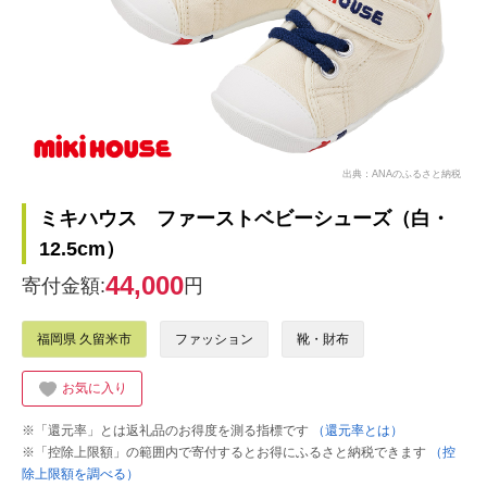
出典：ANAのふるさと納税
ミキハウス ファーストベビーシューズ（白・
12.5cm）
44,000
寄付金額:
円
福岡県 久留米市
ファッション
靴・財布
お気に入り
※「還元率」とは返礼品のお得度を測る指標です
（還元率とは）
※「控除上限額」の範囲内で寄付するとお得にふるさと納税できます
（控
除上限額を調べる）