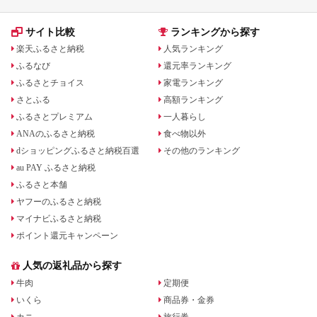
平市
ション 日用品 愛知 愛
知県 日進市
サイト比較
ランキングから探す
楽天ふるさと納税
人気ランキング
ふるなび
還元率ランキング
ふるさとチョイス
家電ランキング
さとふる
高額ランキング
ふるさとプレミアム
一人暮らし
ANAのふるさと納税
食べ物以外
dショッピングふるさと納税百選
その他のランキング
au PAY ふるさと納税
ふるさと本舗
ヤフーのふるさと納税
マイナビふるさと納税
ポイント還元キャンペーン
人気の返礼品から探す
牛肉
定期便
いくら
商品券・金券
カニ
旅行券