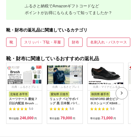
ふるさと納税でAmazonギフトコードなど
ポイントがお得にもらえるって知ってましたか？
靴・財布の返礼品に関連しているカテゴリ
靴
スリッパ・下駄・草履
財布
名刺入れ・パスケース
靴・財布に関連しているおすすめの返礼品
出典：ふるさとプレミ
出典：ふるさとプレミ
出典：マイナビふるさ
出
アム
アム
と納税
北海道 赤平市
愛知県 日進市
秋田県 横手市
兵
スーツケース 最短 7
リュック ベビサポバ
KENFORD 紳士ビジ
豊岡
日以内配送 Brush 北
ッグ 黒 日本製 パパバ
ネスシューズ KB48
M 
海道 カラーパレット
ッグ バックパック ビ
ブラック 26.0cm
TUT
5.0
5.0
5.0
LTD ポケット 37L
ジネスバッグ ビジネ
M (
CABIN_No.5807077
スリュック メンズ レ
15
246,000
79,000
71,000
寄付金額:
円
寄付金額:
円
寄付金額:
円
寄付
シマエナガホワイト
ディース ユニセック
キャリーケース 旅 キ
ス 子育て パパ ママ
ャリー かばん バッグ
マザーズリュック マ
国産 日本製 北海道 赤
ザーズバッグ ファッ