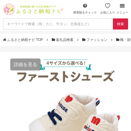
限度額をチェック
お気に入り
メニュー
検索
ふるさと納税ナビ TOP
返礼品検索
ファッション
靴・
詳細を見る