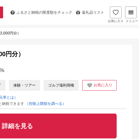
ふるさと納税の
限度額をチェック
返礼品リスト
お気に入り
メニュー
,000円分）
00円分）
%
お気に入り
グ
体験・ツアー
ゴルフ場利用権
元率とは）
と納税できます
（控除上限額を調べる）
詳細を見る