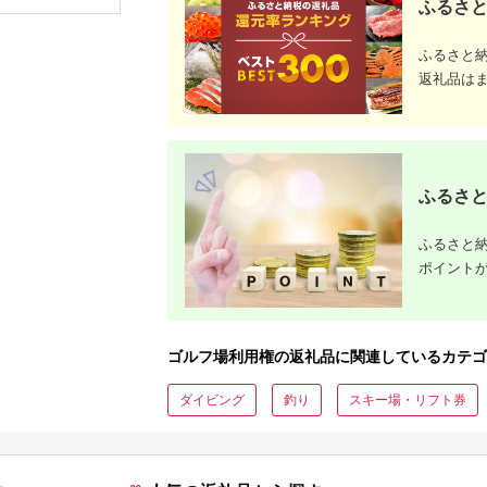
ふるさと
券 ゴルフ券 スポーツ
プレー 優
ラウンド 券 福岡県 小
チケット 
郡市
ー券
ふるさと
返礼品は
ふるさと
ふるさと納
ポイント
ゴルフ場利用権の返礼品に関連しているカテゴ
ダイビング
釣り
スキー場・リフト券