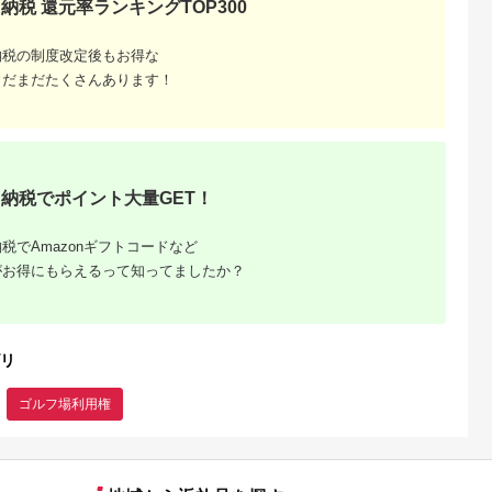
納税 還元率ランキングTOP300
待券 利用券
補助券 プレ
納税の制度改定後もお得な
まだまだたくさんあります！
納税でポイント大量GET！
税でAmazonギフトコードなど
がお得にもらえるって知ってましたか？
リ
ゴルフ場利用権