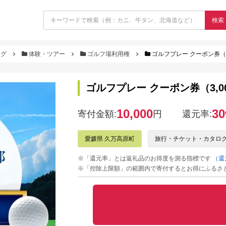
検索
ログ
体験・ツアー
ゴルフ場利用権
ゴルフプレー クーポン券（3
ゴルフプレー クーポン券（3,0
10,000
30
寄付金額:
円
還元率:
愛媛県 久万高原町
旅行・チケット・カタロ
※「還元率」とは返礼品のお得度を測る指標です
（還
※「控除上限額」の範囲内で寄付するとお得にふるさ