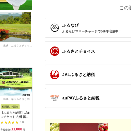
この
ふるなび
ふるなびマネーチャージで5%即増量中！
出典：ふるさとチョイス
ふるさとチョイス
JALふるさと納税
auPAYふるさと納税
出典：楽天ふるさと納
出典：ふるさとチョイ
出典：ふるなび
出典：ふ
税
ス
福岡県 小郡市
高知県 芸西村
岐阜県 御嵩町
山梨県 都
【ふるさと納税】ゴル
kochi黒潮カントリー
こぶしゴルフ倶楽部
＜15,00
フチケット 九州 福岡
クラブ ご利用券
9,000円分
ルフ倶楽
小郡カンツリー倶楽部
3,000円
[AVAO003]ゴルフ場
優待プレ
5.0
5.0
5.0
ギフト券 9枚 9000円
｜山梨県 
33,000
10,000
30,000
5
ゴルフ チケット 商品
ゴルフ ゴ
寄付金額:
円
寄付金額:
円
寄付金額:
円
寄付金額: