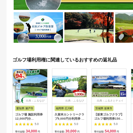
ゴルフ場利用権に関連しているおすすめの返礼品
出典：ふるなび
出典：ふるなび
出典：ふるさとチョイ
ス
愛知県 瀬戸市
福岡県 広川町
茨城県 坂東市
ゴルフ場 施設利用券
久留米カントリークラ
【坂東ゴルフクラブ】
12,000円分
ブ9,000円分利用券 /
ゴルフ場利用券15000
[BBEC002]ゴルフ倶
ゴルフ[AFAD007]
円分（寄付金額の3割
5.0
5.0
5.0
楽部大樹 瀬戸店
相当額分） ／ ゴルフ
34,000
30,000
54,000
プレー 都心から1時間
寄付金額:
円
寄付金額:
円
寄付金額:
円