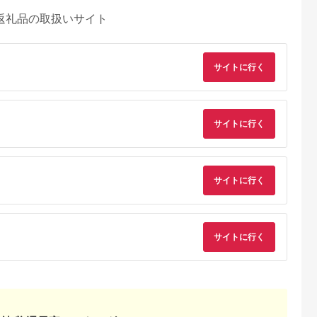
返礼品の取扱いサイト
サイトに行く
サイトに行く
サイトに行く
サイトに行く
るさとチョイ
出典：ふるなび
出典：ふるさとチョイ
出典：ふるな
ス
ス
留市
新潟県 新発田市
愛知県 大府市
山梨県 都留市
0円分＞都ゴ
ゴルフ 利用券
【日本最大級 400打
【3,000円分】山梨
部 ゴルフ場
120,000円分 ゴルフ
席 ゴルフ練習場】ゴ
都留市内 ゴルフ場
ー補助利用券
場 ゴルフ ゴルフ ゴル
ルフ倶楽部大樹 大府
通利用券｜ ゴルフ
5.0
5.0
5.0
5.0
都留市 都留
フ ゴルフ ゴルフ
店 施設利用券
用券
0,000
400,000
34,000
10,000
ルフ場 予約
A02_40
【12,000円分】
円
寄付金額:
円
寄付金額:
円
寄付金額:
円