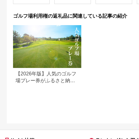
利用券 ゴルフ場 チケ
ット 茨城 ゴルフ 予約
体験 アクセス抜群 好
ゴルフ場利用権の返礼品に関連している記事の紹介
立地 ゴルフラウンド
アウトドア スポーツ
レジャー 茨城県
No.156
【2026年版】人気のゴルフ
場プレー券がふるさと納税
でもらえる！