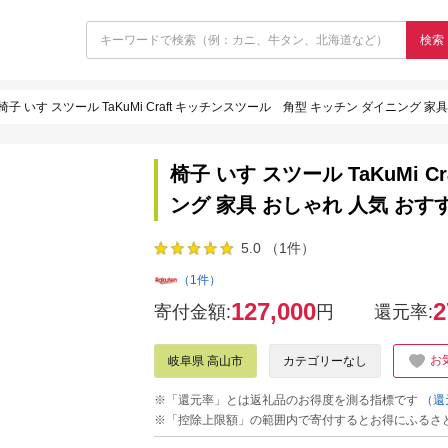
検索
椅子 いす スツール TaKuMi Craft キッチンスツール 角型 キッチン ダイニング 
椅子 いす スツール TaKuMi
ング 家具 おしゃれ 人気 おす
5.0 （1件）
（1件）
127,000
2
寄付金額:
円
還元率:
お
岐阜県 高山市
カテゴリーなし
※「還元率」とは返礼品のお得度を測る指標です
（還
※「控除上限額」の範囲内で寄付するとお得にふるさ