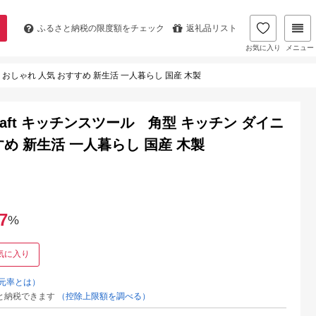
ふるさと納税の
限度額をチェック
返礼品リスト
お気に入り
メニュー
家具 おしゃれ 人気 おすすめ 新生活 一人暮らし 国産 木製
 Craft キッチンスツール 角型 キッチン ダイニ
すめ 新生活 一人暮らし 国産 木製
7
%
気に入り
元率とは）
と納税できます
（控除上限額を調べる）