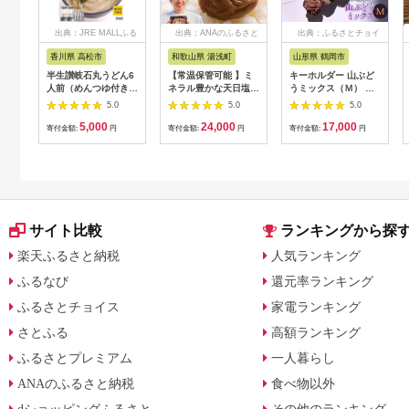
出典：JRE MALLふる
出典：ANAのふるさと
出典：ふるさとチョイ
さと納税
納税
ス
香川県 高松市
和歌山県 湯浅町
山形県 鶴岡市
半生讃岐石丸うどん6
【常温保管可能 】ミ
キーホルダー 山ぶど
人前（めんつゆ付き）
ネラル豊かな天日塩だ
うミックス（Ｍ） 山
麺300g×2袋
けで漬けた無添加梅干
形県鶴岡市 アトリエ
5.0
5.0
5.0
し2kg 梅ボーイズ｜
かおる | 山葡萄 雑貨
5,000
24,000
17,000
南高梅
キーホルダー ギフト
寄付金額:
円
寄付金額:
円
寄付金額:
円
B201_EP6024
贈り物 お取り寄せ 返
礼品
サイト比較
ランキングから探
楽天ふるさと納税
人気ランキング
ふるなび
還元率ランキング
ふるさとチョイス
家電ランキング
さとふる
高額ランキング
ふるさとプレミアム
一人暮らし
ANAのふるさと納税
食べ物以外