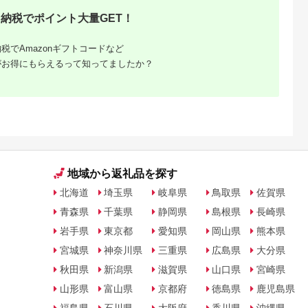
納税でポイント大量GET！
天ふるさと納
出典：楽天ふるさと納
出典：楽天ふるさと納
出典：ANAのふるさ
税
税
税
納
向市
岩手県 宮古市
石川県 志賀町
香川県 多度津町
税でAmazonギフトコードなど
納税】 海
【ふるさと納税】【三
【ふるさと納税】
個性アスパラ（L-2L
がお得にもらえるって知ってましたか？
ま 大漁 セ
陸宮古重茂産】無添加
【ご自宅用】 ふぞろ
混合）さぬきのめざ
の駅 ほそしま
焼きうに 80g×2、5、
い ころ柿 約800g
1kg (訳あり)【L-14
5.0
5.0
5.0
5.0
向市
10、30個セット_ 焼
【期間限定発送】 [米
4,000
24,000
18,000
9,000
79] 冷凍 ア
きうに うに ウニ 雲丹
吉農園 石川県 志賀町
円
寄付金額:
円
寄付金額:
円
寄付金額:
円
魚 フライ す
焼きウニ 無添加 おか
BA4132] 干柿 干し柿
合わせ
ず おつまみ 酒の肴 ご
柿 かき 枯露柿 果物
はんのお供 惣菜 魚介
くだもの ドラフルー
海産物 岩手県 宮古市
ツ 800グラム 自然の
産地直送 冷凍 贈答 ギ
甘さ 手作り てづくり
フト 送料無料 【配送
最勝柿 ふるさと納税
不可地域：離島】
地域から返礼品を探す
【G1335814】
北海道
埼玉県
岐阜県
鳥取県
佐賀県
青森県
千葉県
静岡県
島根県
長崎県
岩手県
東京都
愛知県
岡山県
熊本県
宮城県
神奈川県
三重県
広島県
大分県
秋田県
新潟県
滋賀県
山口県
宮崎県
山形県
富山県
京都府
徳島県
鹿児島県