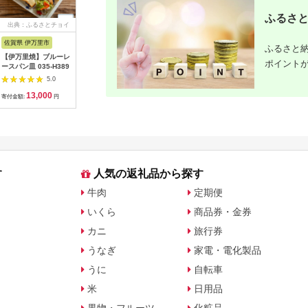
ふるさと
出典：ふるさとチョイ
出典：楽天ふるさと納
出典：楽天ふるさと納
出典：楽
ス
税
税
佐賀県 伊万里市
沖縄県 うるま市
岩手県 二戸市
宮崎県 日
ふるさと納
【伊万里焼】ブルーレ
【ふるさと納税】［沖
【ふるさと納税】 い
【ふるさと
ポイント
ースパン皿 035-H389
縄の海塩］ぬちまーす
わて短角和牛 ハンバ
の駅ほそし
顆粒（250g）×2袋セ
ーグセット 150g×8個
ット [海
5.0
5.0
5.0
ット 【ぬちまーす】
計1.2kg 027-0407
宮崎県 日
13,000
12,000
14,000
1
食塩 塩 調味料 食卓塩
4520600
寄付金額:
円
寄付金額:
円
寄付金額:
円
寄付金額:
顆粒 シーソルト 人気
オリイカ 
返礼品 海塩 沖縄 うる
り身 詰め
ま市 果報バンタ
す
人気の返礼品から探す
牛肉
定期便
いくら
商品券・金券
カニ
旅行券
うなぎ
家電・電化製品
うに
自転車
米
日用品