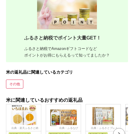
ふるさと納税でポイント大量GET！
ふるさと納税でAmazonギフトコードなど
ポイントがお得にもらえるって知ってましたか？
米の返礼品に関連しているカテゴリ
その他
米に関連しているおすすめの返礼品
出典：楽天ふるさと納
出典：ふるなび
出典：ふるさとプレミ
出
税
アム