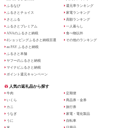
ふるなび
還元率ランキング
ふるさとチョイス
家電ランキング
さとふる
高額ランキング
ふるさとプレミアム
一人暮らし
ANAのふるさと納税
食べ物以外
dショッピングふるさと納税百選
その他のランキング
au PAY ふるさと納税
ふるさと本舗
ヤフーのふるさと納税
マイナビふるさと納税
ポイント還元キャンペーン
人気の返礼品から探す
牛肉
定期便
いくら
商品券・金券
カニ
旅行券
うなぎ
家電・電化製品
うに
自転車
米
日用品