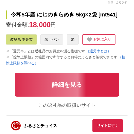
出典：ふるラボ
令和5年産 にじのきらめき 5kg×2袋 [mt541]
18,000
寄付金額:
円
お気に入り
岐阜県 本巣市
米・パン
米
※「還元率」とは返礼品のお得度を測る指標です
（還元率とは）
※「控除上限額」の範囲内で寄付するとお得にふるさと納税できます
（控
除上限額を調べる）
詳細を見る
この返礼品の取扱いサイト
ふるさとチョイス
サイトに行く