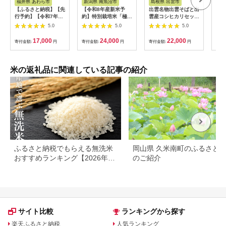
福井県 あわら市
新潟県 南魚沼市
島根県 出雲市
福
【ふるさと納税】【先
【令和8年産新米予
出雲名物出雲そばと出
【令
行予約】【令和7年
約】特別栽培米「極上
雲産コシヒカリセット
まれ
産】いちほまれ 精米
南魚沼産コシヒカリ」
322032_EH002
（計
5.0
5.0
5.0
5kg 《ギフトにもお
（有機肥料、8割減農
産 
すすめ！化粧箱入り》
薬栽培）玄米5ｋｇ
米 新
17,000
24,000
22,000
寄付金額:
円
寄付金額:
円
寄付金額:
円
寄付
／ 福井県産 ブランド
【銘柄米 ブランド米
c00
米 白米 贈り物 お取り
玄米 こしひかり コシ
寄せ ※2025年10月上
ヒカリ 魚沼産 新潟
旬以降順次発送予定
米】【2026年10月上
米の返礼品に関連している記事の紹介
旬より1ヶ月以内に順
次発送予定】
ふるさと納税でもらえる無洗米
岡山県 久米南町のふるさと
おすすめランキング【2026年最
のご紹介
新版】還元率・容量別で徹底比
較
サイト比較
ランキングから探す
楽天ふるさと納税
人気ランキング