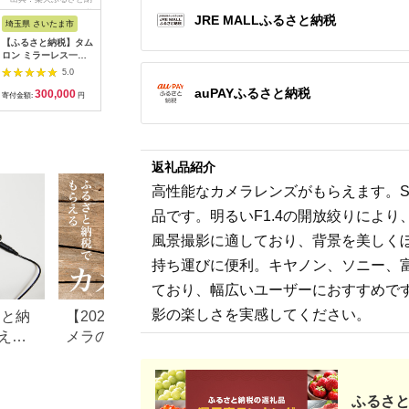
税
ス
ス
JRE MALLふるさと納税
埼玉県 さいたま市
福島県 磐梯町
福島県 磐梯町
福島県 磐
【ふるさと納税】タム
SIGMA 28-70mm
SIGMA 18-50mm
シグマ SI
ロン ミラーレス一眼
F2.8 DG DN |
F2.8 DC DN｜
オンライ
用交換レンズ 20-
Contemporary
Contemporary
カメラ・レ
5.0
5.0
5.0
40mm F/2.8 Di III
クーポン（3
auPAYふるさと納税
300,000
330,000
264,000
1
VXD （ソニーEマウ
円）
寄付金額:
円
寄付金額:
円
寄付金額:
円
寄付金額:
ント用）
Model:A062S
【11100-0469】
返礼品紹介
高性能なカメラレンズがもらえます。SIGM
品です。明るいF1.4の開放絞りによ
風景撮影に適しており、背景を美しく
持ち運びに便利。キヤノン、ソニー、
ており、幅広いユーザーにおすすめで
影の楽しさを実感してください。
さと納
【2026年】ふるさと納税カ
ふるさと納税でテ
え
メラのおすすめ返礼品！人
イソンの掃除機！
気のソニー、キヤノンも
那市返礼品の全て
ふるさと