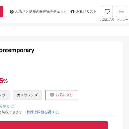
ふるさと納税の
限度額をチェック
返礼品リスト
お気に入り
メニュー
ontemporary
5
%
お気に入り
メラ
カメラレンズ
元率とは）
と納税できます
（控除上限額を調べる）