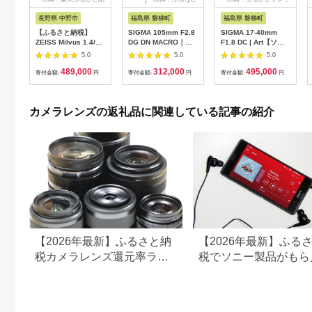
税
アム
長野県 中野市
福島県 磐梯町
福島県 磐梯町
【ふるさと納税】
SIGMA 105mm F2.8
SIGMA 17-40mm
ZEISS Milvus 1.4/85
DG DN MACRO｜
F1.8 DC | Art【ソニ
ZF.2【1214176】
Art【ソニーEマウン
ーEマウント用】
5.0
5.0
5.0
ト】
489,000
312,000
495,000
寄付金額:
円
寄付金額:
円
寄付金額:
円
カメラレンズの返礼品に関連している記事の紹介
【2026年最新】ふるさと納
【2026年最新】ふる
税カメラレンズ還元率ラン
税でソニー製品がもら
キング！NikonやCanonも
る！aiboも登場！