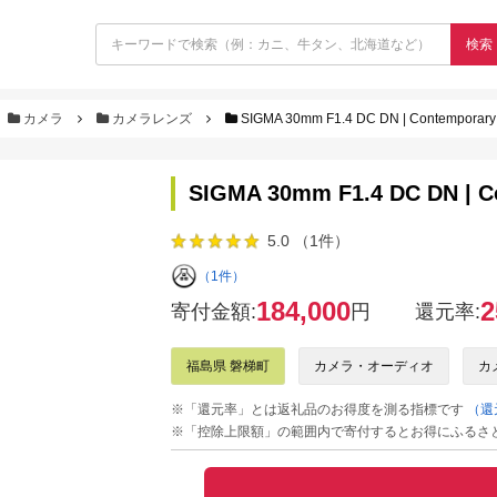
検索
カメラ
カメラレンズ
SIGMA 30mm F1.4 DC DN | Contemporary
SIGMA 30mm F1.4 DC DN | C
5.0 （1件）
（1件）
184,000
2
寄付金額:
円
還元率:
福島県 磐梯町
カメラ・オーディオ
カ
※「還元率」とは返礼品のお得度を測る指標です
（還
※「控除上限額」の範囲内で寄付するとお得にふるさ