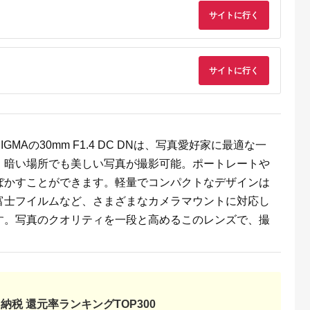
ス
ス
税
サイトに行く
梯町
福島県 磐梯町
埼玉県 さいたま市
長野県 中野市
GMA 公式
SIGMA 50mm F1.4
【ふるさと納税】タム
【ふるさと納税】
ンショップ
DG DN | Art
ロン ミラーレス一眼
NOKTON classic
ンズ 購入
用交換レンズ 11-
35mm F1.4 E-
5.0
5.0
5.0
5.0
0,000
20mm F/2.8 Di III-A
mount【1214167】
サイトに行く
00,000
459,000
300,000
170,000
RXD（ソニーEマウン
円
寄付金額:
円
寄付金額:
円
寄付金額:
円
ト用）
Model:B060S
【11100-0158】
Aの30mm F1.4 DC DNは、写真愛好家に最適な一
り、暗い場所でも美しい写真が撮影可能。ポートレートや
ぼかすことができます。軽量でコンパクトなデザインは
富士フイルムなど、さまざまなカメラマウントに対応し
す。写真のクオリティを一段と高めるこのレンズで、撮
レビやダ
長野県伊
納税 還元率ランキングTOP300