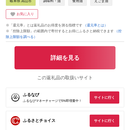
岐阜県 高山市
調味料・油
食用油
えごま油
お気に入り
※「還元率」とは返礼品のお得度を測る指標です
（還元率とは）
※「控除上限額」の範囲内で寄付するとお得にふるさと納税できます
（控
除上限額を調べる）
詳細を見る
この返礼品の取扱いサイト
ふるなび
サイトに行く
ふるなびマネーチャージで5%即増量中！
ふるさとチョイス
サイトに行く