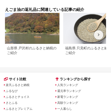
ごま油 95g×5 国産 超
黄金美の雫(黒ラベル)
5本セット 【鳥取県日
えごま油の返礼品に関連している記事の紹介
野町】 THA【大山ブ
ランド会】
山形県 戸沢村のふるさと納税の
福島県 只見町のふるさと納
ご紹介
ご紹介
サイト比較
ランキングから探す
楽天ふるさと納税
人気ランキング
ふるなび
還元率ランキング
ふるさとチョイス
家電ランキング
さとふる
高額ランキング
ふるさとプレミアム
一人暮らし