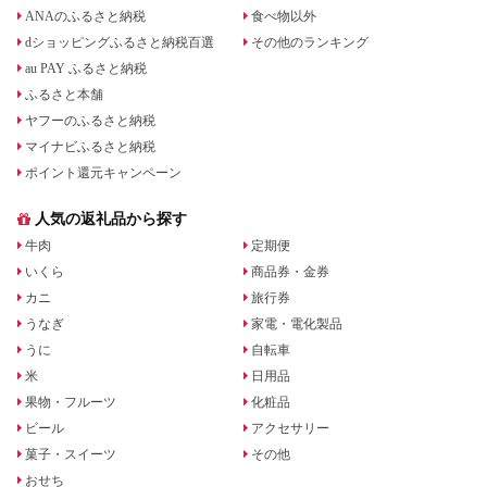
ANAのふるさと納税
食べ物以外
dショッピングふるさと納税百選
その他のランキング
au PAY ふるさと納税
ふるさと本舗
ヤフーのふるさと納税
マイナビふるさと納税
ポイント還元キャンペーン
人気の返礼品から探す
牛肉
定期便
いくら
商品券・金券
カニ
旅行券
うなぎ
家電・電化製品
うに
自転車
米
日用品
果物・フルーツ
化粧品
ビール
アクセサリー
菓子・スイーツ
その他
おせち