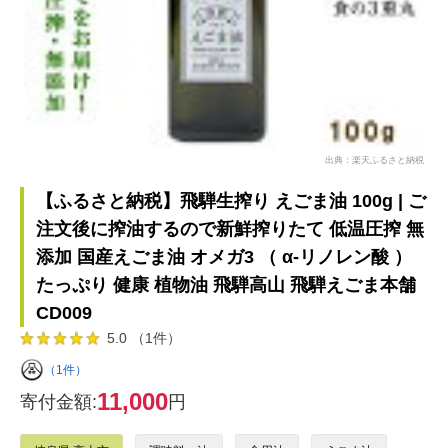
出典：楽天ふるさと納税
【ふるさと納税】飛騨生搾り えごま油 100g | ご
注文後に搾油するので新鮮搾りたて 低温圧搾 無
添加 国産えごま油 オメガ3 （ α-リノレン酸 ）
たっぷり 健康 植物油 飛騨高山 飛騨えごま本舗
CD009
5.0 （1件）
（1件）
11,000
寄付金額:
円