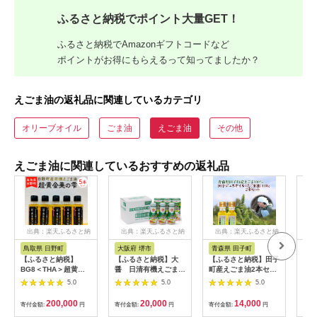
ふるさと納税でポイント大量GET！
ふるさと納税でAmazonギフトコードなど
ポイントがお得にもらえるって知ってましたか？
えごま油の返礼品に関連しているカテゴリ
オリーブオイル
ごま油
えごま油
その他
えごま油に関連しているおすすめの返礼品
出典：楽天ふるさと納
出典：楽天ふるさと納
出典：楽天ふるさと納
出
税
税
税
鳥取県 日野町
大阪府 堺市
青森県 田子町
神
【ふるさと納税】
【ふるさと納税】大
【ふるさと納税】田子
【ふ
BG8＜THA＞超黄金
醤 日清有機えごま油
町産えごま油2本セッ
ま油
美の雫（黒ラベル）5
145g×6本入
ト 食用油/植物油
タイ
5.0
5.0
5.0
本セット（大山ブラン
マニ
ド会）えごま油 鳥取
包タ
200,000
20,000
14,000
寄付金額:
円
寄付金額:
円
寄付金額:
円
寄付
県日野町 斎藤 有機 え
【1