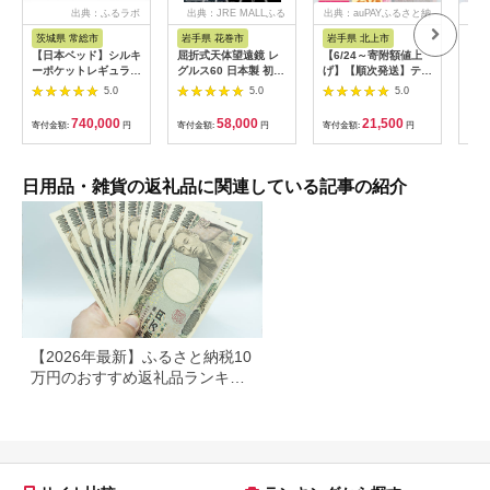
出典：ふるラボ
出典：JRE MALLふる
出典：auPAYふるさと納
出
さと納税
税
茨城県 常総市
岩手県 花巻市
岩手県 北上市
岐
【日本ベッド】シルキ
屈折式天体望遠鏡 レ
【6/24～寄附額値上
イホ
ーポケットレギュラー
グルス60 日本製 初心
げ】【順次発送】ティ
菓子
11334 シングル 日本
者用 スマホ撮影 (カラ
ッシュペーパー 20箱
5.0
5.0
5.0
ベッド シルキーポケ
ー：オレンジ）
＆ トイレットロール
ットレギュラー シン
【1835-2】
(ダブル) 48個 福祉施
740,000
58,000
21,500
寄付金額:
円
寄付金額:
円
寄付金額:
円
寄付
グル 通気性 ロングセ
設支援 日用品 常備品
ラー 放湿性 ※沖縄
備蓄品 box ちり紙 テ
県・離島への配送不可
ィシュー ボックステ
ィッシュ パルプ
日用品・雑貨の返礼品に関連している記事の紹介
100％ 無香料 1箱
400枚 東北産 製造元
北上市 トイレットペ
ーパー ダブル シング
ル 岩手県 北上市
E0292R0806-13
【2026年最新】ふるさと納税10
万円のおすすめ返礼品ランキン
グ｜食品・家電・日用品を厳選