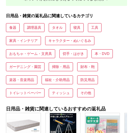
日用品・雑貨の返礼品に関連しているカテゴリ
食器
調理器具
タオル
寝具
工具
家具・インテリア
キャラクター・ぬいぐるみ
おもちゃ・ゲーム・文房具
切手・はがき
本・DVD
ガーデニング・園芸
掃除・用品
財布・鞄
楽器・音楽用品
福祉・介助用品
防災用品
トイレットペーパー
ティッシュ
その他
日用品・雑貨に関連しているおすすめの返礼品