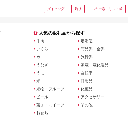
ダイビング
釣り
スキー場・リフト券
す
人気の返礼品から探す
牛肉
定期便
いくら
商品券・金券
カニ
旅行券
うなぎ
家電・電化製品
うに
自転車
米
日用品
果物・フルーツ
化粧品
ビール
アクセサリー
菓子・スイーツ
その他
おせち