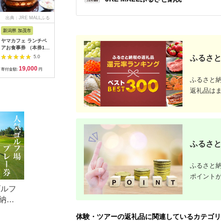
出典：JRE MALLふる
出典：ふるさとチョイ
出典：ふるなび
出
さと納税
ス
新潟県 加茂市
長崎県 松浦市
神奈川県 小田原市
長崎県
ヤマカフェ ランチペ
田舎そば打ち体験(体
【小田原市】JTBふる
【長崎、
アお食事券 （本券1枚
験交流型メニュー)( 体
さと旅行クーポン
テンボス等
で2名様ご利用）北越
験 田舎 自然 松浦市
（150,000円分）有効
さと旅行
ふるさと
5.0
5.0
5.0
の小京都の老舗割烹
そば そば打ち )【D3-
期間3年（Eメール発
（30,00
19,000
33,000
500,000
1
「山重」料亭ランチペ
009】
行）｜予約 宿泊 観光
期間3年（
寄付金額:
円
寄付金額:
円
寄付金額:
円
寄付金額:
アチケット加茂市 割
体験 温泉 ホテル 旅館
行）｜予約
ふるさと
烹 山重
チケット 子供 子連れ
体験 温泉 ホテル 旅館
カップル 家族 店頭 オ
チケット 
返礼品は
ンライン ネット 電話
カップル 
神奈川 神奈川
ンライン 
長崎
ふるさと
ふるさと納
ポイント
ゴルフ
納税
体験・ツアーの返礼品に関連しているカテゴリ