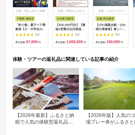
出典：JALふるさと納税
出典：ANAのふるさと
出典：ふるさとチョイ
納税
ス
千葉県 浦安市
大分県 別府市
京都 府京都市
「釣り船」親子ペア乗
【300,000円分】【最
【びわ湖疏水船：びわ
船券【小・中学生のお
短2営業日以内発送】
湖大津港便】春シーズ
子様】
別府市内の旅館やホテ
ン先行予約権（２名様
5.0
5.0
5.0
ルで使用できる宿泊補
分の乗船予約の権利）
67,000
1,000,000
100,000
助券 楽しい旅の思い
寄付金額:
円
寄付金額:
円
寄付金額:
円
出を！ 宿泊券 大分県
別府市 3000円 15000
円 3万円 9万円 15万
体験・ツアーの返礼品に関連している記事の紹介
円 30万円 ホテル 旅
館 温泉 旅行 観光 ト
ラベル 宿泊補助券 チ
ケット クーポン 宿泊
お泊り 別府温泉 別府
観光 地獄めぐり 旅 お
すすめ 人気 体験型 節
約_B030-007
【2026年最新】ふるさと納
【2026年版】人気の
税で人気の体験型返礼品！
場プレー券がふるさと
編集長おすすめ16選
でもらえる！