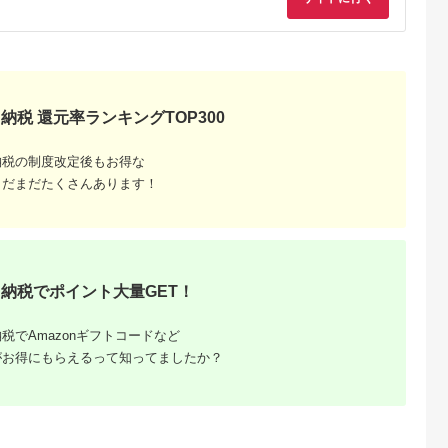
典：ふるなび
出典：ふるなび
出典：ふるなび
出典：ふるな
神奈川県 箱根町
神奈川県 箱根町
大阪府 門真市
雲仙、ハウス
【箱根町】JTBふるさ
【箱根町】JTBふるさ
令和堂で使える糖質
】JTBふる
と旅行クーポン
と旅行クーポン
フ飯1000円分券【 
クーポン
（3,000円分）有効期
（15,000円分） 有効
フトチケット ギフト
納税 還元率ランキングTOP300
5.0
5.0
5.0
5.0
0円分）有効
間3年（Eメール発
期間3年（Eメール発
チケット ギフトチケ
00,000
10,000
50,000
4,000
Eメール発
行）｜予約 宿泊 観光
行）｜予約 宿泊 観光
ット ギフトチケット
円
寄付金額:
円
寄付金額:
円
寄付金額:
円
 宿泊 観光
体験 温泉 ホテル 旅館
体験 温泉 ホテル 旅館
ギフトチケット ギフ
納税の制度改定後もお得な
チケット 子供 子連れ
チケット 子供 子連れ
トチケット 】
子供 子連れ
カップル 家族 店頭 オ
カップル 家族 店頭 オ
まだまだたくさんあります！
家族 店頭 オ
ンライン ネット 電話
ンライン ネット 電話
ネット 電話
箱根
箱根
納税でポイント大量GET！
税でAmazonギフトコードなど
がお得にもらえるって知ってましたか？