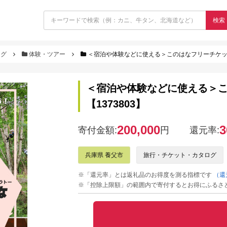
検索
ログ
体験・ツアー
＜宿泊や体験などに使える＞このはなフリーチケット60
＜宿泊や体験などに使える＞この
【1373803】
200,000
3
寄付金額:
円
還元率:
兵庫県 養父市
旅行・チケット・カタログ
※「還元率」とは返礼品のお得度を測る指標です
（還
※「控除上限額」の範囲内で寄付するとお得にふるさ