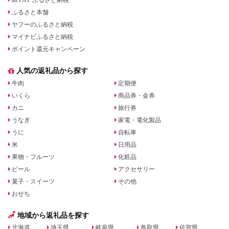
au PAY ふるさと納税
ふるさと本舗
ヤフーのふるさと納税
マイナビふるさと納税
ポイント還元キャンペーン
人気の返礼品から探す
牛肉
定期便
いくら
商品券・金券
カニ
旅行券
うなぎ
家電・電化製品
うに
自転車
米
日用品
果物・フルーツ
化粧品
ビール
アクセサリー
菓子・スイーツ
その他
おせち
地域から返礼品を探す
北海道
埼玉県
岐阜県
鳥取県
佐賀県