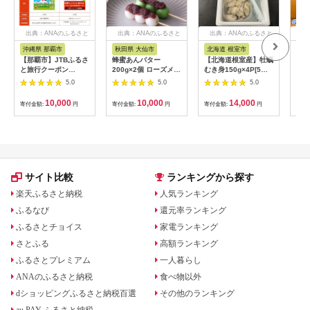
出典：ANAのふるさと
出典：ANAのふるさと
出典：ANAのふるさと
出
納税
納税
納税
沖縄県 那覇市
秋田県 大仙市
北海道 根室市
埼
【那覇市】JTBふるさ
蜂蜜あんバター
【北海道根室産】牡蠣
【2
と旅行クーポン
200g×2個 ローズメイ
むき身150g×4P[5月
予約
（3,000円分）有効期
[あんバター はちみ
下旬以降発送] A-
史！
5.0
5.0
5.0
間3年（Eメール発
つ 発酵バター あん
54007
ムの
行）｜旅行 トラベル
こ 水あめ不使用 秋
水・
10,000
10,000
14,000
寄付金額:
円
寄付金額:
円
寄付金額:
円
寄付
予約 国内旅行 JTB 宿
田県 大仙市]
約3
泊 観光 体験 旅行券
03
宿泊券 旅行予約 ホテ
ル 旅館 チケット 子供
子連れ カップル 家族
人気 おすすめ 旅行ク
ーポン 店頭 オンライ
サイト比較
ランキングから探す
ン ネット予約 電話 有
効期間3年
楽天ふるさと納税
人気ランキング
ふるなび
還元率ランキング
ふるさとチョイス
家電ランキング
さとふる
高額ランキング
ふるさとプレミアム
一人暮らし
ANAのふるさと納税
食べ物以外
dショッピングふるさと納税百選
その他のランキング