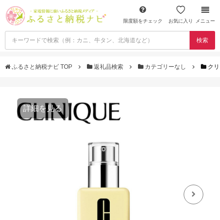
限度額をチェック
お気に入り
メニュー
検索
ふるさと納税ナビ TOP
返礼品検索
カテゴリーなし
クリ
詳細を見る