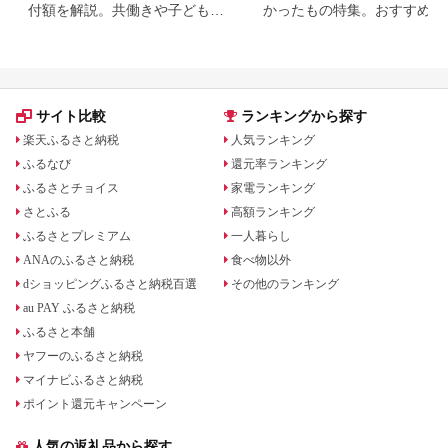
付額を解説。共働きや子どもが
かったもの特集。おすすめ返
いる場合も
品を紹介
サイト比較
ランキングから探す
楽天ふるさと納税
人気ランキング
ふるなび
還元率ランキング
ふるさとチョイス
家電ランキング
さとふる
高額ランキング
ふるさとプレミアム
一人暮らし
ANAのふるさと納税
食べ物以外
dショッピングふるさと納税百選
その他のランキング
au PAY ふるさと納税
ふるさと本舗
ヤフーのふるさと納税
マイナビふるさと納税
ポイント還元キャンペーン
人気の返礼品から探す