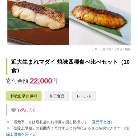
出典：三越伊勢丹ふるさと納税
近大生まれマダイ 焼味四種食べ比べセット（10
食）
22,000
寄付金額:
円
和歌山県 白浜町
加工食品
レトルト
お気に入り
※「還元率」とは返礼品のお得度を測る指標です
（還元率とは）
※「控除上限額」の範囲内で寄付するとお得にふるさと納税できます
（控
除上限額を調べる）