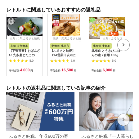
レトルトに関連しているおすすめの返礼品
出典：JALふるさと納税
出典：楽天ふるさと納
出典：ふるなび
税
京都 府京都市
北海道 北見市
北海道 士幌町
宮
【下鴨茶寮】おばんざ
【ふるさと納税】
北海道 とうきびごは
南三
い 九条葱とたこの酢
《14営業日以内に発
んの素 2合用 180g×3
ン 
味噌和え [ 京都 老舗
送》オホーツクで獲れ
個 炊き込みご飯 士幌
缶セ
5.0
5.0
5.0
料亭 ミシュラン 惣菜
たエゾシカのポトフ 2
町産とうもろこし ご
タコ
おそうざい 人気 おす
人前 ( 北海道 北見市
飯 トウモロコシ コー
4,000
16,500
6,000
寄付金額:
円
寄付金額:
円
寄付金額:
円
寄付
すめ グルメ 京料理 京
エゾシカ ポトフ ディ
ン とうきびご飯 ごは
懐石 ギフト プレゼン
ナー エゾシカ肉 ふる
んの素 ごはん 炊くだ
ト お取り寄せ 通販 送
さと納税 フレンチ ジ
け 簡単 調理 料理 手
料無料 ふるさと納税 ]
ビエ オホーツク )
軽 おうちごはん お取
レトルトの返礼品に関連している記事の紹介
り寄せ 送料無料 十勝
士幌町【L40-3】
ふるさと納税、年収600万の寄
ふるさと納税「一人暮らし」