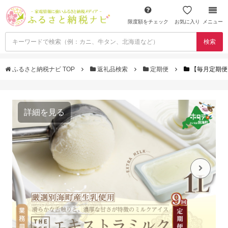
限度額をチェック
お気に入り
メニュー
検索
ふるさと納税ナビ TOP
返礼品検索
定期便
【毎月定期便】【
詳細を見る