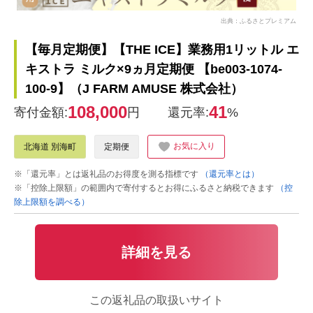
出典：ふるさとプレミアム
【毎月定期便】【THE ICE】業務用1リットル エ
キストラ ミルク×9ヵ月定期便 【be003-1074-
100-9】（J FARM AMUSE 株式会社）
108,000
41
寄付金額:
円
還元率:
%
お気に入り
北海道 別海町
定期便
※「還元率」とは返礼品のお得度を測る指標です
（還元率とは）
※「控除上限額」の範囲内で寄付するとお得にふるさと納税できます
（控
除上限額を調べる）
詳細を見る
この返礼品の取扱いサイト