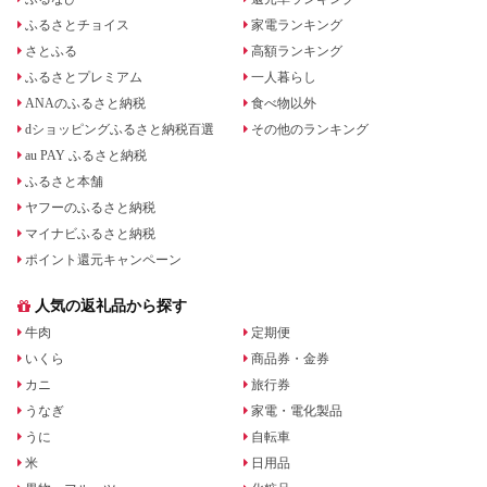
ふるさとチョイス
家電ランキング
さとふる
高額ランキング
ふるさとプレミアム
一人暮らし
ANAのふるさと納税
食べ物以外
dショッピングふるさと納税百選
その他のランキング
au PAY ふるさと納税
ふるさと本舗
ヤフーのふるさと納税
マイナビふるさと納税
ポイント還元キャンペーン
人気の返礼品から探す
牛肉
定期便
いくら
商品券・金券
カニ
旅行券
うなぎ
家電・電化製品
うに
自転車
米
日用品