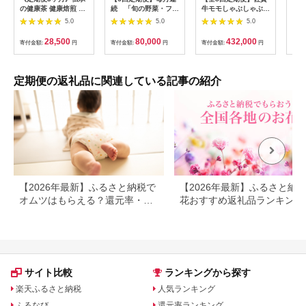
の健康茶 健康焙煎 そ
続 「旬の野菜・フル
牛モモしゃぶしゃぶ
だす
ば茶 伊藤園 ＜2L×6本
ーツ」 詰め合わせ セ
総計8kg 999-J411
105
5.0
5.0
5.0
＞【1ケース】 [ふる
ット（13品〜15品）/
ス)
さと納税 お茶 そば茶
野菜 定期便 やさい 定
健用
28,500
80,000
432,000
寄付金額:
円
寄付金額:
円
寄付金額:
円
寄付
ノンカフェイン ペッ
期便 野菜セット やさ
配送
トボトル 国産 まとめ
いセット 春野菜 夏野
買い 伊藤園]|10_itn-
菜 秋野菜 冬野菜 旬新
270603
鮮 / 南島原市 /長崎県
定期便の返礼品に関連している記事の紹介
農産品流通合同会社
[SCB091]
【2026年最新】ふるさと納税で
【2026年最新】ふるさと納
オムツはもらえる？還元率・
花おすすめ返礼品ランキング
量・定期便を徹底比較
花束・鉢植え・定期便まで人
順に紹介
サイト比較
ランキングから探す
楽天ふるさと納税
人気ランキング
ふるなび
還元率ランキング