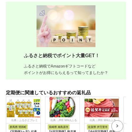
ふるさと納税でポイント大量GET！
ふるさと納税でAmazonギフトコードなど
ポイントがお得にもらえるって知ってましたか？
定期便に関連しているおすすめの返礼品
出典：ふるさとプレミ
出典：JRE MALLふる
出典：JRE MALLふる
出
アム
さと納税
さと納税
群馬県 明和町
長崎県 南島原市
佐賀県 伊万里市
茨
《定期便3ヶ月》伝承
【6回定期便】毎月連
【全8回定期便】佐賀
【5