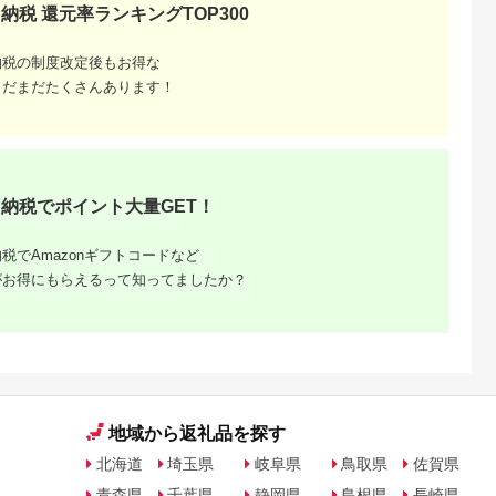
納税 還元率ランキングTOP300
天ふるさと納
出典：楽天ふるさと納
出典：楽天ふるさと納
出典：楽天ふるさと
税
税
税
納税の制度改定後もお得な
戸市
宮崎県 日向市
岩手県 宮古市
石川県 志賀町
まだまだたくさんあります！
納税】 い
【ふるさと納税】 海
【ふるさと納税】【三
【ふるさと納税】
牛 ハンバ
の駅ほそしま 大漁 セ
陸宮古重茂産】無添加
【ご自宅用】 ふぞろ
150g×8個
ット [海の駅 ほそしま
焼きうに 80g×2、5、
い ころ柿 約800g
5.0
5.0
5.0
5.0
27-0407
宮崎県 日向市
10、30個セット_ 焼
【期間限定発送】 [米
4,000
14,000
24,000
18,000
452060079] 冷凍 ア
きうに うに ウニ 雲丹
吉農園 石川県 志賀町
円
寄付金額:
円
寄付金額:
円
寄付金額:
円
オリイカ 魚 フライ す
焼きウニ 無添加 おか
BA4132] 干柿 干し
り身 詰め合わせ
ず おつまみ 酒の肴 ご
柿 かき 枯露柿 果物
はんのお供 惣菜 魚介
くだもの ドラフルー
納税でポイント大量GET！
海産物 岩手県 宮古市
ツ 800グラム 自然の
産地直送 冷凍 贈答 ギ
甘さ 手作り てづくり
フト 送料無料 【配送
最勝柿 ふるさと納税
税でAmazonギフトコードなど
不可地域：離島】
がお得にもらえるって知ってましたか？
【G1335814】
地域から返礼品を探す
北海道
埼玉県
岐阜県
鳥取県
佐賀県
青森県
千葉県
静岡県
島根県
長崎県