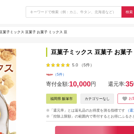
検索
豆菓子ミックス 豆菓子 お菓子 ミックス 豆
豆菓子ミックス 豆菓子 お菓子
5.0 （5件）
（5件）
10,000
35
寄付金額:
円
還元率:
お
福岡県 飯塚市
カテゴリーなし
※「還元率」とは返礼品のお得度を測る指標です
（還
※「控除上限額」の範囲内で寄付するとお得にふるさ