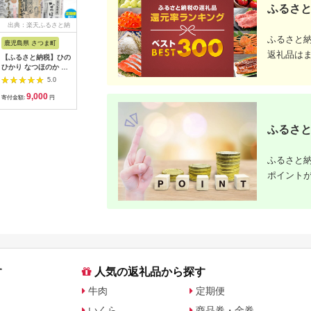
ふるさと
出典：楽天ふるさと納
出典：ふるさとチョイ
出典：楽天ふるさと納
出典：楽
税
ス
税
ふるさと
鹿児島県 さつま町
佐賀県 伊万里市
沖縄県 うるま市
岩手県 二
返礼品は
【ふるさと納税】ひの
【伊万里焼】ブルーレ
【ふるさと納税】［沖
【ふるさと
ひかり なつほのか あ
ースパン皿 035-H389
縄の海塩］ぬちまーす
わて短角和
きほなみ 選べる 品種
顆粒（250g）×2袋セ
ーグセット 
5.0
5.0
5.0
定期便 米 2kg
ット 【ぬちまーす】
計1.2kg 0
9,000
13,000
12,000
1
5kg《出荷時期をお選
食塩 塩 調味料 食卓塩
寄付金額:
円
寄付金額:
円
寄付金額:
円
寄付金額:
びください》かじや農
顆粒 シーソルト 人気
産 お米 ご飯 白米 白
返礼品 海塩 沖縄 うる
飯 こめ 鹿児島県 さつ
ま市 果報バンタ
ふるさと
ま町
ふるさと納
ポイント
す
人気の返礼品から探す
牛肉
定期便
いくら
商品券・金券