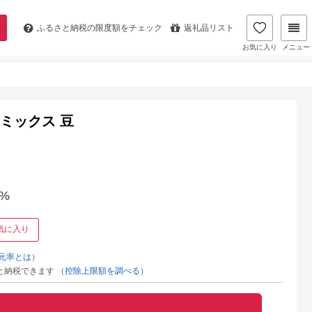
ふるさと納税の
限度額をチェック
返礼品リスト
お気に入り
メニュー
 ミックス 豆
%
気に入り
元率とは）
と納税できます
（控除上限額を調べる）