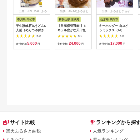
出典：JRE MALLふる
出典：ANAのふるさと
出典：ふるさとチョイ
さと納税
納税
ス
香川県 高松市
和歌山県 湯浅町
山形県 鶴岡市
半生讃岐石丸うどん6
【常温保管可能 】ミ
キーホルダー 山ぶど
人前（めんつゆ付き）
ネラル豊かな天日塩だ
うミックス（Ｍ） 山
麺300g×2袋
けで漬けた無添加梅干
形県鶴岡市 アトリエ
5.0
5.0
5.0
し2kg 梅ボーイズ｜
かおる | 山葡萄 雑貨
5,000
24,000
17,000
南高梅
キーホルダー ギフト
寄付金額:
円
寄付金額:
円
寄付金額:
円
B201_EP6024
贈り物 お取り寄せ 返
礼品
サイト比較
ランキングから探
楽天ふるさと納税
人気ランキング
ふるなび
還元率ランキング