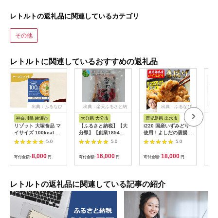
レトルトの返礼品に関連しているカテゴリ
その他
レトルトに関連しているおすすめの返礼品
出典：ふるなび
出典：楽天ふるさと納
出典：ふるなび
税
神奈川県 綾瀬市
大分県 大分市
鹿児島県 出水市
埼
リゾット 大塚食品 マ
【ふるさと納税】【大
i220 国産いずみどり
3種
イサイズ 100kcal チ
分県】【創業1854
使用！よしだの唐揚げ
ーセ
ーズリゾットの素 10
年】【発祥】おかわり
1.5キロ(30個 10個×3
油1
5.0
5.0
5.0
個 ゴーダ パルメザン
一番 4袋 佃煮セット
パック)溢れる肉汁が
辛料
エダム チェダー コク
惣菜 国産 煮干し いり
たまらない！サクサク
8,000
16,000
18,000
寄付金額:
円
寄付金額:
円
寄付金額:
円
寄付
深い 濃厚 チキン 白ワ
こ 昆布 かつお削りぶ
ジューシー！真空パッ
イン ブラックペッパ
し ごま 特製たれ 手軽
クでお届け！【スーパ
ー 防災 綾瀬市 神奈川
簡単 ごはんのお供 お
ーよしだ】
県
酒のおつまみ お弁当
レトルトの返礼品に関連している記事の紹介
保存食 非常食 アウト
ドア K03021