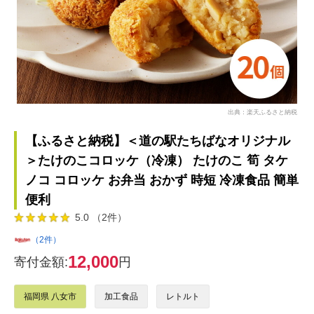
出典：楽天ふるさと納税
【ふるさと納税】＜道の駅たちばなオリジナル
＞たけのこコロッケ（冷凍） たけのこ 筍 タケ
ノコ コロッケ お弁当 おかず 時短 冷凍食品 簡単
便利
5.0 （2件）
（2件）
12,000
寄付金額:
円
福岡県 八女市
加工食品
レトルト