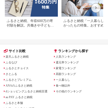
ふるさと納税、年収600万の寄
ふるさと納税「一人暮らし」
付額を解説。共働きや子どもが
かったもの特集。おすすめ返
いる場合も
品を紹介
サイト比較
ランキングから探す
楽天ふるさと納税
人気ランキング
ふるなび
還元率ランキング
ふるさとチョイス
家電ランキング
さとふる
高額ランキング
ふるさとプレミアム
一人暮らし
ANAのふるさと納税
食べ物以外
dショッピングふるさと納税百選
その他のランキング
au PAY ふるさと納税
ふるさと本舗