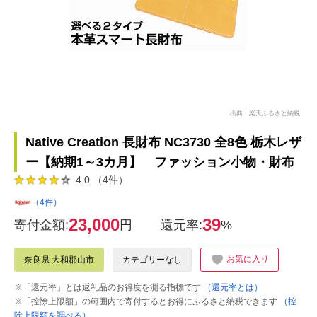
出典：楽天ふるさと納税
Native Creation 長財布 NC3730 全8色 栃木レザ
ー【納期1～3カ月】 ファッション小物・財布
4.0 （4件）
（4件）
23,000
39
寄付金額:
円
還元率:
%
お気に入り
奈良県 大和郡山市
カテゴリーなし
※「還元率」とは返礼品のお得度を測る指標です
（還元率とは）
※「控除上限額」の範囲内で寄付するとお得にふるさと納税できます
（控
除上限額を調べる）