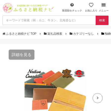
限度額をチェック
お気に入り
メニュー
検索
ふるさと納税ナビ TOP
返礼品検索
カテゴリーなし
Na
詳細を見る