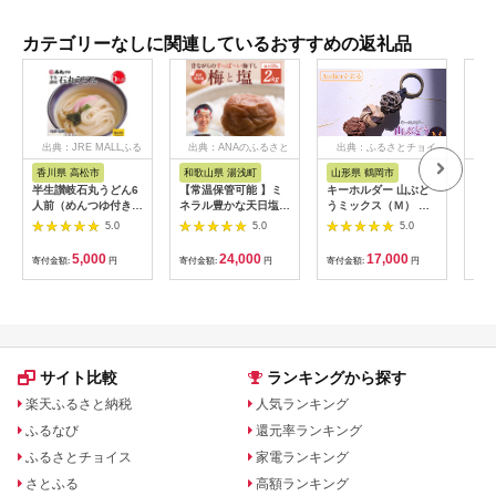
カテゴリーなしに関連しているおすすめの返礼品
出典：JRE MALLふる
出典：ANAのふるさと
出典：ふるさとチョイ
出
さと納税
納税
ス
香川県 高松市
和歌山県 湯浅町
山形県 鶴岡市
鹿
半生讃岐石丸うどん6
【常温保管可能 】ミ
キーホルダー 山ぶど
【ふ
人前（めんつゆ付き）
ネラル豊かな天日塩だ
うミックス（Ｍ） 山
ひか
麺300g×2袋
けで漬けた無添加梅干
形県鶴岡市 アトリエ
きほ
5.0
5.0
5.0
し2kg 梅ボーイズ｜
かおる | 山葡萄 雑貨
定期
南高梅
キーホルダー ギフト
5k
5,000
24,000
17,000
寄付金額:
円
寄付金額:
円
寄付金額:
円
寄付
B201_EP6024
贈り物 お取り寄せ 返
びく
礼品
産 
飯 
ま町
サイト比較
ランキングから探す
楽天ふるさと納税
人気ランキング
ふるなび
還元率ランキング
ふるさとチョイス
家電ランキング
さとふる
高額ランキング