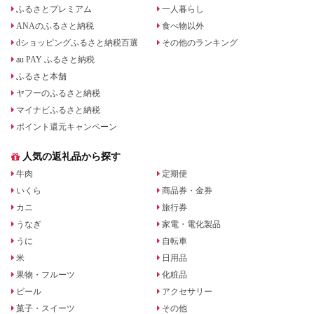
ふるさとプレミアム
一人暮らし
ANAのふるさと納税
食べ物以外
dショッピングふるさと納税百選
その他のランキング
au PAY ふるさと納税
ふるさと本舗
ヤフーのふるさと納税
マイナビふるさと納税
ポイント還元キャンペーン
人気の返礼品から探す
牛肉
定期便
いくら
商品券・金券
カニ
旅行券
うなぎ
家電・電化製品
うに
自転車
米
日用品
果物・フルーツ
化粧品
ビール
アクセサリー
菓子・スイーツ
その他