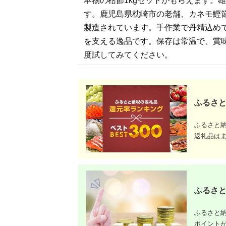
本物の枯節1kgセットがもらえます。
飯 こめ 鹿児島県 さつ
ま市 果報バンタ
ま町
す。鹿児島県枕崎市の老舗、カネモ鰹
製造されています。手作業で丹精込め
を支える逸品です。保存は常温で、賞
度試してみてください。
ふるさと
ふるさと
返礼品は
ふるさと
ふるさと納
ポイント