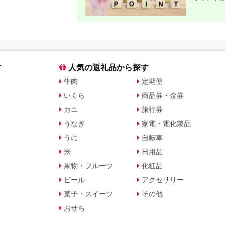
す
人気の返礼品から探す
牛肉
定期便
いくら
商品券・金券
カニ
旅行券
うなぎ
家電・電化製品
うに
自転車
米
日用品
果物・フルーツ
化粧品
ビール
アクセサリー
菓子・スイーツ
その他
おせち