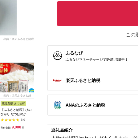
この
出典：楽天ふるさと納税
ふるなび
ふるなびマネーチャージで5%即増量中！
楽天ふるさと納税
出典：楽天ふるさと納
出典：ふるさとチョイ
出典：楽天ふるさと納
出典：楽
税
ス
税
鹿児島県 さつま町
佐賀県 伊万里市
沖縄県 うるま市
岩手県 二
ANAのふるさと納税
【ふるさと納税】ひの
【伊万里焼】ブルーレ
【ふるさと納税】［沖
【ふるさと
ひかり なつほのか あ
ースパン皿 035-H389
縄の海塩］ぬちまーす
わて短角和
きほなみ 選べる 品種
顆粒（250g）×2袋セ
ーグセット 
5.0
5.0
5.0
定期便 米 2kg
ット 【ぬちまーす】
計1.2kg 0
9,000
13,000
12,000
1
5kg《出荷時期をお選
食塩 塩 調味料 食卓塩
寄付金額:
円
寄付金額:
円
寄付金額:
円
寄付金額:
返礼品紹介
びください》かじや農
顆粒 シーソルト 人気
産 お米 ご飯 白米 白
返礼品 海塩 沖縄 うる