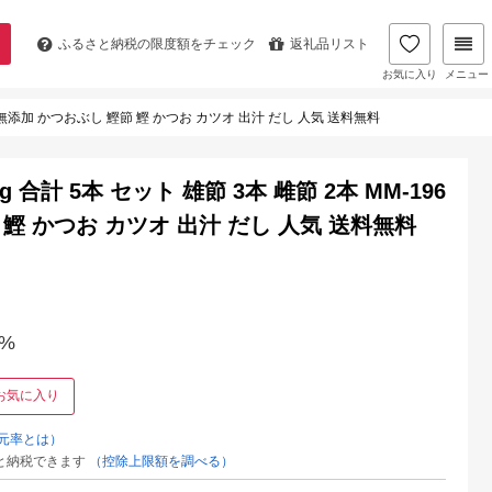
ふるさと納税の
限度額をチェック
返礼品リスト
お気に入り
メニュー
国産 無添加 かつおぶし 鰹節 鰹 かつお カツオ 出汁 だし 人気 送料無料
合計 5本 セット 雄節 3本 雌節 2本 MM-196
 鰹 かつお カツオ 出汁 だし 人気 送料無料
%
お気に入り
元率とは）
と納税できます
（控除上限額を調べる）