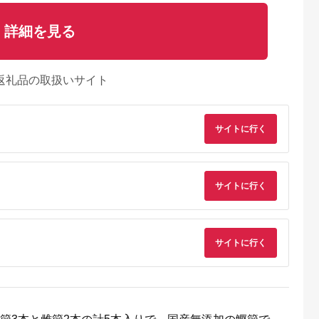
詳細を見る
返礼品の取扱いサイト
サイトに行く
サイトに行く
天ふるさと納
出典：楽天ふるさと納
出典：楽天ふるさと納
出典：楽天ふるさと
税
税
税
戸市
宮崎県 日向市
岩手県 宮古市
石川県 志賀町
サイトに行く
納税】 い
【ふるさと納税】 海
【ふるさと納税】【三
【ふるさと納税】
牛 ハンバ
の駅ほそしま 大漁 セ
陸宮古重茂産】無添加
【ご自宅用】 ふぞろ
150g×8個
ット [海の駅 ほそしま
焼きうに 80g×2、5、
い ころ柿 約800g
5.0
5.0
5.0
5.0
27-0407
宮崎県 日向市
10、30個セット_ 焼
【期間限定発送】 [米
4,000
14,000
24,000
18,000
452060079] 冷凍 ア
きうに うに ウニ 雲丹
吉農園 石川県 志賀町
円
寄付金額:
円
寄付金額:
円
寄付金額:
円
オリイカ 魚 フライ す
焼きウニ 無添加 おか
BA4132] 干柿 干し
り身 詰め合わせ
ず おつまみ 酒の肴 ご
柿 かき 枯露柿 果物