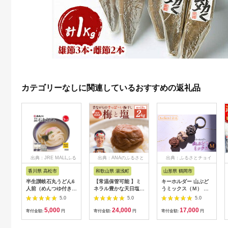
カテゴリーなしに関連しているおすすめの返礼品
出典：JRE MALLふる
出典：ANAのふるさと
出典：ふるさとチョイ
さと納税
納税
ス
香川県 高松市
和歌山県 湯浅町
山形県 鶴岡市
半生讃岐石丸うどん6
【常温保管可能 】ミ
キーホルダー 山ぶど
人前（めんつゆ付き）
ネラル豊かな天日塩だ
うミックス（Ｍ） 山
麺300g×2袋
けで漬けた無添加梅干
形県鶴岡市 アトリエ
5.0
5.0
5.0
し2kg 梅ボーイズ｜
かおる | 山葡萄 雑貨
5,000
24,000
17,000
南高梅
キーホルダー ギフト
寄付金額:
円
寄付金額:
円
寄付金額:
円
B201_EP6024
贈り物 お取り寄せ 返
礼品