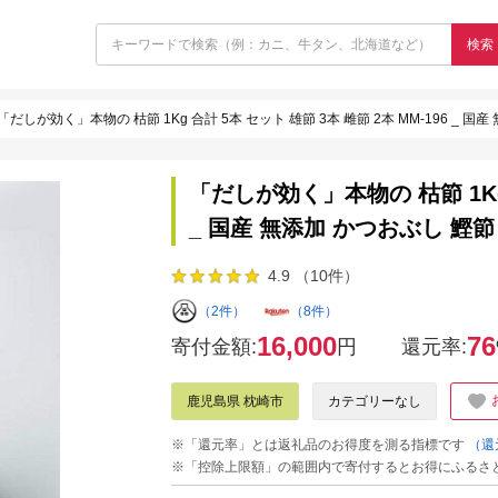
検索
「だしが効く」本物の 枯節 1Kg 合計 5本 セット 雄節 3本 雌節 2本 MM-196 _ 
「だしが効く」本物の 枯節 1Kg 
_ 国産 無添加 かつおぶし 鰹節
4.9 （10件）
（2件）
（8件）
16,000
76
寄付金額:
円
還元率:
鹿児島県 枕崎市
カテゴリーなし
※「還元率」とは返礼品のお得度を測る指標です
（還
※「控除上限額」の範囲内で寄付するとお得にふるさ