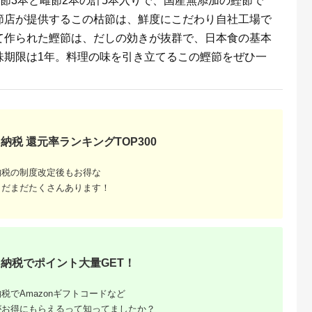
雄節3本と雌節2本の計5本入りで、国産無添加の鰹節で
はんのお供 惣菜 魚介
くだもの ドラフルー
海産物 岩手県 宮古市
ツ 800グラム 自然の
節店が提供するこの枯節は、鮮度にこだわり自社工場で
産地直送 冷凍 贈答 ギ
甘さ 手作り てづくり
フト 送料無料 【配送
最勝柿 ふるさと納税
て作られた鰹節は、だしの効きが抜群で、日本食の基本
不可地域：離島】
【G1335814】
味期限は1年。料理の味を引き立てるこの鰹節をぜひ一
納税 還元率ランキングTOP300
納税の制度改定後もお得な
まだまだたくさんあります！
納税でポイント大量GET！
税でAmazonギフトコードなど
がお得にもらえるって知ってましたか？