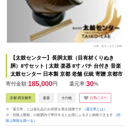
出典：楽天ふるさと納税
【太鼓センター】長胴太鼓（目有材くりぬき
胴）8寸セット | 太鼓 楽器 8寸 バチ 台付き 音楽
太鼓センター 日本製 京都 老舗 伝統 寄贈 京都市
185,000
30
寄付金額:
円
還元率:
%
お気に入り
京都 府京都市
楽器
その他
※「還元率」とは返礼品のお得度を測る指標です
（還元率とは）
※「控除上限額」の範囲内で寄付するとお得にふるさと納税できます
（控
除上限額を調べる）