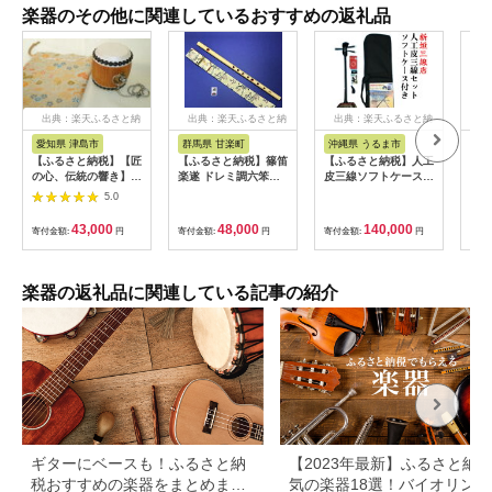
楽器のその他に関連しているおすすめの返礼品
出典：楽天ふるさと納
出典：楽天ふるさと納
出典：楽天ふるさと納
出
税
税
税
愛知県 津島市
群馬県 甘楽町
沖縄県 うるま市
沖
【ふるさと納税】【匠
【ふるさと納税】篠笛
【ふるさと納税】人工
【ふ
の心、伝統の響き】ミ
楽遂 ドレミ調六笨調
皮三線ソフトケースセ
三線
ニ太鼓（直径5cm×高
子 (B♭調) 姿仕上げ、
ット【新垣三線店】
木 
5.0
さ7.5cm)※観賞用
笛袋と篠製こはぜ付き
（真
｜甘楽町 篠笛 楽器 袋
43,000
48,000
140,000
寄付金額:
円
寄付金額:
円
寄付金額:
円
寄付
初心者 プロ 群馬県ふ
るさと伝統工芸品
[0090]
楽器の返礼品に関連している記事の紹介
ギターにベースも！ふるさと納
【2023年最新】ふるさと納税
税おすすめの楽器をまとめまし
気の楽器18選！バイオリン、