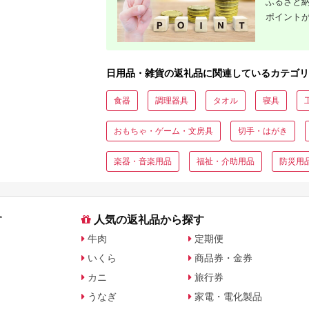
ふるさと納
ポイント
日用品・雑貨の返礼品に関連しているカテゴリ
食器
調理器具
タオル
寝具
おもちゃ・ゲーム・文房具
切手・はがき
楽器・音楽用品
福祉・介助用品
防災用
す
人気の返礼品から探す
牛肉
定期便
いくら
商品券・金券
カニ
旅行券
うなぎ
家電・電化製品