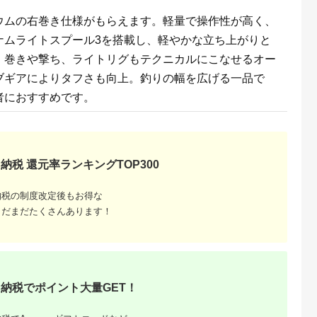
36】
ギフト プレゼント 美
顔器 オススメ 人気 エ
ウムの右巻き仕様がもらえます。軽量で操作性が高く、
ステ うぶ毛 VIO 肌用
国産 日本製 安心 安全
ナムライトスプール3を搭載し、軽やかな立ち上がりと
高性能 フィルター 高
速連射 飯田市 長野県
。巻きや撃ち、ライトリグもテクニカルにこなせるオー
信州 南信州 | 長野県
飯田市
ブギアによりタフさも向上。釣りの幅を広げる一品で
者におすすめです。
納税 還元率ランキングTOP300
納税の制度改定後もお得な
まだまだたくさんあります！
納税でポイント大量GET！