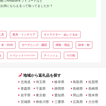
税でAmazonギフトコードなど
がお得にもらえるって知ってましたか？
工具
家具・インテリア
キャラクター・ぬいぐるみ
本・DVD
ガーデニング・園芸
掃除・用品
財布・鞄
品
トイレットペーパー
ティッシュ
その他
地域から返礼品を探す
北海道
埼玉県
岐阜県
鳥取県
佐賀県
青森県
千葉県
静岡県
島根県
長崎県
岩手県
東京都
愛知県
岡山県
熊本県
宮城県
神奈川県
三重県
広島県
大分県