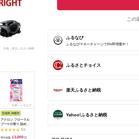
この
ふるなび
ふるなびマネーチャージで5%即増量中！
出典：楽天ふるさと納税
ふるさとチョイス
楽天ふるさと納税
出典：ふるなび
出典：JRE MALLふる
出典：ふるさと本舗
出
さと納税
茨城県 神栖市
神奈川県 鎌倉市
大阪府 河内長野市
栃木県 小
Yahoo!ふるさと納税
アクロン フローラル
【鎌倉天幕】ふるさと
観葉植物 ビカクシダ
APHROD
ブーケの香り 詰め替
納税限定品 GL
Pegasusコルク仕立
リューム羊
え用12袋 セット おし
CHAIR／SAFARI 折り
て | コウモリラン 壁
団セミダ
5.0
5.0
5.0
ゃれ着用
畳み式アウトドアチェ
掛け 板付け インテリ
日本製 創
13,000
60,000
37,000
4
ア(座面生地・２枚使
ア 室内 4月-12月発送
信頼と実
寄付金額:
円
寄付金額:
円
寄付金額:
円
寄付金額: