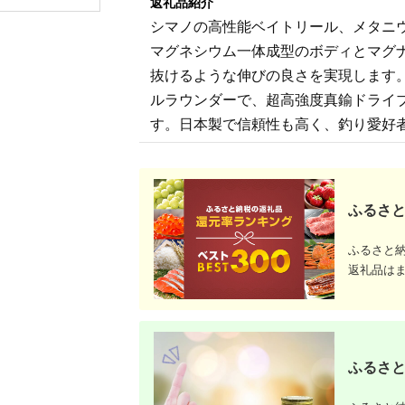
返礼品紹介
い) KTM-CHSF
【10983
シマノの高性能ベイトリール、メタニ
マグネシウム一体成型のボディとマグ
抜けるような伸びの良さを実現します
ルラウンダーで、超高強度真鍮ドライ
す。日本製で信頼性も高く、釣り愛好
ふるさと
ふるさと
返礼品は
ふるさと