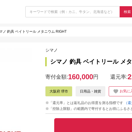
検索
マノ 釣具 ベイトリール メタニウム RIGHT
シマノ
シマノ 釣具 ベイトリール メタニ
160,000
2
寄付金額:
円
還元率:
お気に
大阪府 堺市
日用品・雑貨
※「還元率」とは返礼品のお得度を測る指標です
（還
※「控除上限額」の範囲内で寄付するとお得にふるさ