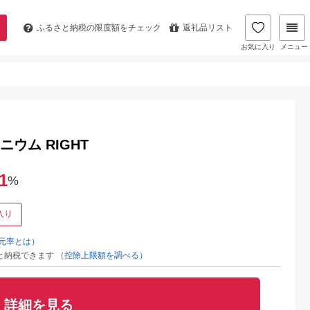
ふるさと納税の
限度額をチェック
返礼品リスト
お気に入り
メニュー
ウム RIGHT
1
%
入り
元率とは）
と納税できます
（控除上限額を調べる）
詳細を見る