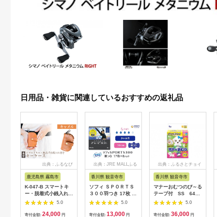
日用品・雑貨に関連しているおすすめの返礼品
出典：ふるなび
出典：JRE MALLふる
出典：ふるさとチョイ
さと納税
ス
鹿児島県 霧島市
香川県 観音寺市
香川県 観音寺市
K-047-B スマートキ
ソフィ ＳＰＯＲＴＳ
マナーおむつのび～る
ー・脱着式小銭入れ付
３００羽つき 17枚 ×8
テープ付 SS 64枚
きキーケース＜キャメ
日用品 生理用品 ナプ
× 6袋
5.0
5.0
5.0
ル＞【m's】霧島市 革
キン ずれに強い スポ
24,000
13,000
36,000
革製品 牛革 本革 ヌメ
ーツ用 ユニチャーム
寄付金額:
円
寄付金額:
円
寄付金額:
円