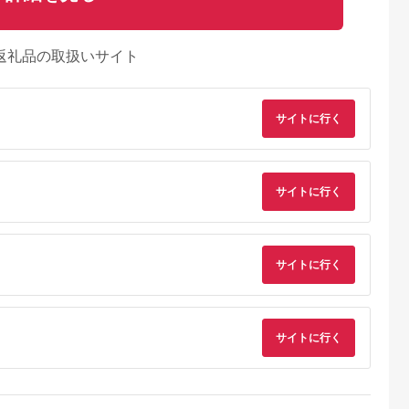
返礼品の取扱いサイト
サイトに行く
サイトに行く
サイトに行く
典：ふるラボ
出典：ふるラボ
出典：ふるさとチョイ
出典：ふるな
ス
山市
長野県 飯田市
愛知県 岡崎市
北海道 紋別市
サイトに行く
ITA 日葵ボ
光美容器 ケノン KE-
三河のジビエ ペット
4-4 毛(もう)かわいす
毛混 敷布
NON マットブラック
フード 仔犬、成犬
ぎ！キーホルダー
ブルロング
｜ 家電 美容器 電気
シニア犬用「ミンチ
5.0
5.0
5.0
5.0
業150年の
男女兼用 髭 ムダ毛処
肉」【1520485】
8,000
233,000
15,000
4,000
績
理 サロン 全身 贈答
円
寄付金額:
円
寄付金額:
円
寄付金額:
円