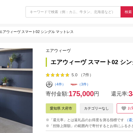
検索
エアウィーヴ スマート02 シングル マットレス
エアウィーヴ
エアウィーヴ スマート02 シ
5.0 （7件）
（4件）
（3件）
175,000
3
寄付金額:
円
還元率:
お
愛知県 大府市
カテゴリーなし
※「還元率」とは返礼品のお得度を測る指標です
（還
※「控除上限額」の範囲内で寄付するとお得にふるさ