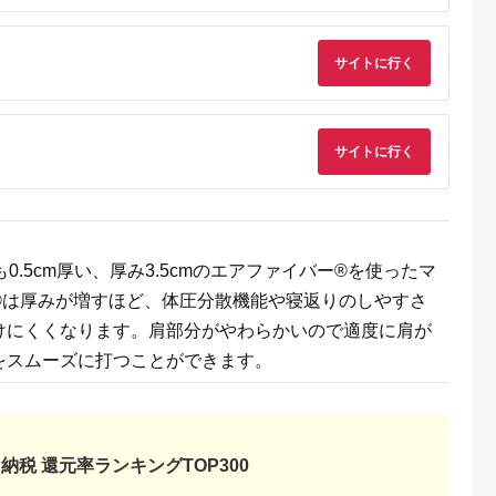
天ふるさと納
出典：楽天ふるさと納
出典：楽天ふるさと納
出典：ANAのふるさ
税
税
税
納
サイトに行く
向市
岩手県 宮古市
石川県 志賀町
香川県 多度津町
納税】 海
【ふるさと納税】【三
【ふるさと納税】
個性アスパラ（L-2L
ま 大漁 セ
陸宮古重茂産】無添加
【ご自宅用】 ふぞろ
混合）さぬきのめざ
の駅 ほそしま
焼きうに 80g×2、5、
い ころ柿 約800g
1kg (訳あり)【L-14
5.0
5.0
5.0
5.0
向市
10、30個セット_ 焼
【期間限定発送】 [米
サイトに行く
4,000
24,000
18,000
9,000
79] 冷凍 ア
きうに うに ウニ 雲丹
吉農園 石川県 志賀町
円
寄付金額:
円
寄付金額:
円
寄付金額:
円
魚 フライ す
焼きウニ 無添加 おか
BA4132] 干柿 干し柿
合わせ
ず おつまみ 酒の肴 ご
柿 かき 枯露柿 果物
はんのお供 惣菜 魚介
くだもの ドラフルー
海産物 岩手県 宮古市
ツ 800グラム 自然の
産地直送 冷凍 贈答 ギ
甘さ 手作り てづくり
フト 送料無料 【配送
最勝柿 ふるさと納税
不可地域：離島】
.5cm厚い、厚み3.5cmのエアファイバー®を使ったマ
【G1335814】
®は厚みが増すほど、体圧分散機能や寝返りのしやすさ
けにくくなります。肩部分がやわらかいので適度に肩が
をスムーズに打つことができます。
納税 還元率ランキングTOP300