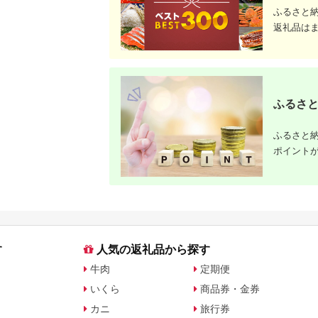
ふるさと
返礼品は
ふるさと
ふるさと納
ポイント
す
人気の返礼品から探す
牛肉
定期便
いくら
商品券・金券
カニ
旅行券