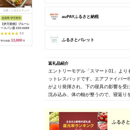
出典：ふるさとチョイ
出典：楽天ふるさと納
出典：楽天ふるさと納
出典：楽
ス
税
税
auPAYふるさと納税
佐賀県 伊万里市
沖縄県 うるま市
岩手県 二戸市
宮崎県 日
【伊万里焼】ブルーレ
【ふるさと納税】［沖
【ふるさと納税】 い
【ふるさと
ースパン皿 035-H389
縄の海塩］ぬちまーす
わて短角和牛 ハンバ
の駅ほそし
顆粒（250g）×2袋セ
ーグセット 150g×8個
ット [海
5.0
5.0
5.0
ット 【ぬちまーす】
計1.2kg 027-0407
宮崎県 日
ふるさとパレット
13,000
12,000
14,000
1
食塩 塩 調味料 食卓塩
4520600
寄付金額:
円
寄付金額:
円
寄付金額:
円
寄付金額:
顆粒 シーソルト 人気
オリイカ 
返礼品 海塩 沖縄 うる
り身 詰め
ま市 果報バンタ
返礼品紹介
エントリーモデル「スマート01」よりも0
ットレスパッドです。エアファイバー
がより発揮され、下の寝具の影響を受
沈み込み、体の軸が整うので、寝返り
ふるさと