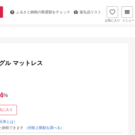
ふるさと納税の
限度額をチェック
返礼品リスト
お気に入り
メニュー
ングル マットレス
4
%
気に入り
元率とは）
と納税できます
（控除上限額を調べる）