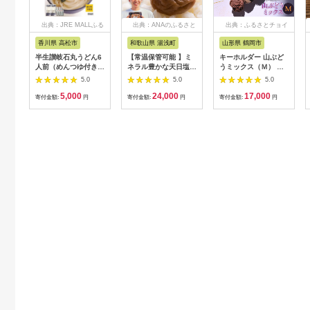
出典：JRE MALLふる
出典：ANAのふるさと
出典：ふるさとチョイ
さと納税
納税
ス
香川県 高松市
和歌山県 湯浅町
山形県 鶴岡市
半生讃岐石丸うどん6
【常温保管可能 】ミ
キーホルダー 山ぶど
人前（めんつゆ付き）
ネラル豊かな天日塩だ
うミックス（Ｍ） 山
麺300g×2袋
けで漬けた無添加梅干
形県鶴岡市 アトリエ
5.0
5.0
5.0
し2kg 梅ボーイズ｜
かおる | 山葡萄 雑貨
5,000
24,000
17,000
南高梅
キーホルダー ギフト
寄付金額:
円
寄付金額:
円
寄付金額:
円
B201_EP6024
贈り物 お取り寄せ 返
礼品