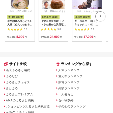
出典：JRE MALLふる
出典：ANAのふるさと
出典：ふるさとチョイ
出
さと納税
納税
ス
香川県 高松市
和歌山県 湯浅町
山形県 鶴岡市
鹿
半生讃岐石丸うどん6
【常温保管可能 】ミ
キーホルダー 山ぶど
【ふ
人前（めんつゆ付き）
ネラル豊かな天日塩だ
うミックス（Ｍ） 山
ひか
麺300g×2袋
けで漬けた無添加梅干
形県鶴岡市 アトリエ
きほ
5.0
5.0
5.0
し2kg 梅ボーイズ｜
かおる | 山葡萄 雑貨
定期
南高梅
キーホルダー ギフト
5k
5,000
24,000
17,000
寄付金額:
円
寄付金額:
円
寄付金額:
円
寄付
B201_EP6024
贈り物 お取り寄せ 返
びく
礼品
産 
飯 
ま町
サイト比較
ランキングから探す
楽天ふるさと納税
人気ランキング
ふるなび
還元率ランキング
ふるさとチョイス
家電ランキング
さとふる
高額ランキング
ふるさとプレミアム
一人暮らし
ANAのふるさと納税
食べ物以外
dショッピングふるさと納税百選
その他のランキング
au PAY ふるさと納税