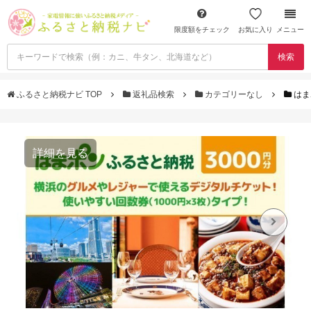
限度額をチェック
お気に入り
メニュー
検索
ふるさと納税ナビ TOP
返礼品検索
カテゴリーなし
はま
詳細を見る