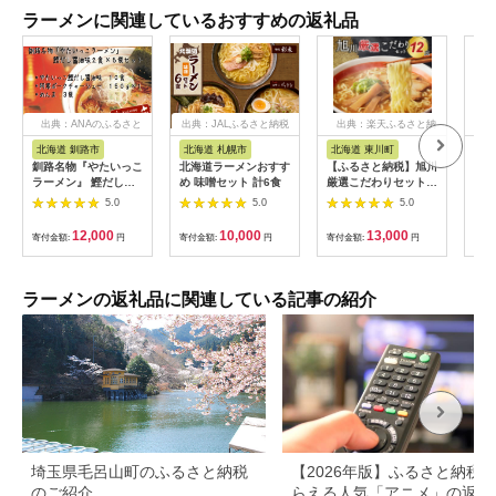
ラーメンに関連しているおすすめの返礼品
出典：ANAのふるさと
出典：JALふるさと納税
出典：楽天ふるさと納
納税
税
北海道 釧路市
北海道 札幌市
北海道 東川町
福
釧路名物『やたいっこ
北海道ラーメンおすす
【ふるさと納税】旭川
Z5
ラーメン』 鰹だし醤
め 味噌セット 計6食
厳選こだわりセット
筑豊
油味2食×5袋セット
12食（旭川名店ラー
豚高
5.0
5.0
5.0
ふるさと納税 ラーメ
メン詰合せ）
こつ
ン F4F-1105
ン
12,000
10,000
13,000
寄付金額:
円
寄付金額:
円
寄付金額:
円
寄付
ラーメンの返礼品に関連している記事の紹介
埼玉県毛呂山町のふるさと納税
【2026年版】ふるさと納税
のご紹介
らえる人気「アニメ」の返礼