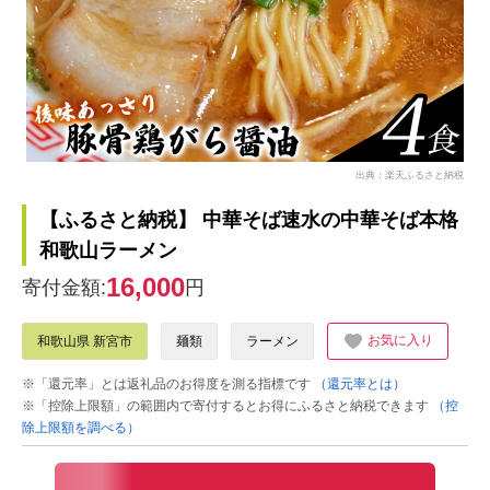
出典：楽天ふるさと納税
【ふるさと納税】 中華そば速水の中華そば本格
和歌山ラーメン
16,000
寄付金額:
円
お気に入り
和歌山県 新宮市
麺類
ラーメン
※「還元率」とは返礼品のお得度を測る指標です
（還元率とは）
※「控除上限額」の範囲内で寄付するとお得にふるさと納税できます
（控
除上限額を調べる）