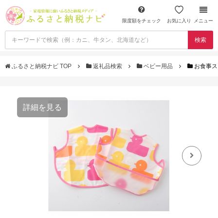
限度額をチェック
お気に入り
メニュー
検索
ふるさと納税ナビ TOP
返礼品検索
ベビー用品
お食事ス
詳細を見る