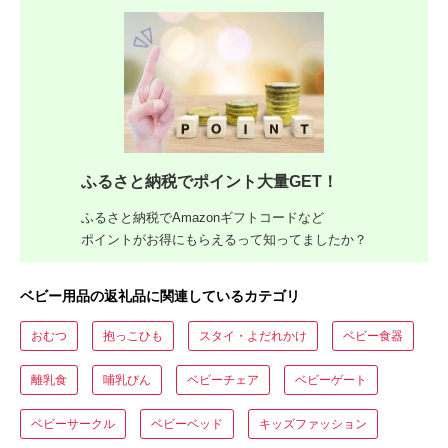
ふるさと納税でポイント大量GET！
ふるさと納税でAmazonギフトコードなど
ポイントがお得にもらえるって知ってましたか？
ベビー用品の返礼品に関連しているカテゴリ
おむつ
抱っこひも
スタイ・よだれかけ
ベビー食器
離乳食
哺乳びん
ベビーチェア
ベビーゲート
ベビーサークル
ベビーベッド
キッズファッション