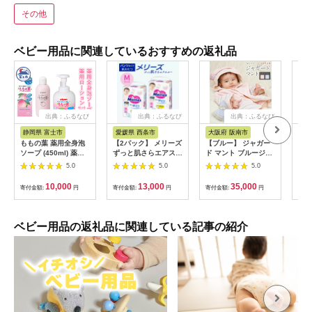
その他
ベビー用品に関連しているおすすめの返礼品
出典：ふるなび
出典：ふるなび
出典：ふるなび
静岡県 富士市
愛媛県 西条市
大阪府 阪南市
愛
ももの葉 薬用全身泡
【2パック】 メリーズ
【ブルー】 ジャガー
ファ
ソープ (450ml) 薬用
ずっと肌さらエアスル
ド マント ブルージャ
トベ
ローション (200ml)
ー 【パンツタイ
ガード CO-Ｗ-17-
ジグ
5.0
5.0
5.0
セット ピジョン ベビ
プ】 Mサイズ（52枚
32【7営業日程度で発
【1
ースキンケア ベビー
入り）×2パック ｜オ
送】
10,000
13,000
35,000
寄付金額:
円
寄付金額:
円
寄付金額:
円
寄付
用品 赤ちゃん 無添加
ムツ 紙おむつ ベビー
弱酸性 低刺激 赤ちゃ
用品
んから大人まで 日用
品 富士市 [sf012-030]
ベビー用品の返礼品に関連している記事の紹介