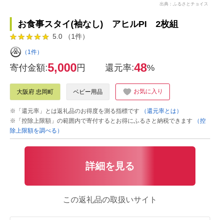
出典：ふるさとチョイス
お食事スタイ(袖なし) アヒルPI 2枚組
5.0 （1件）
（1件）
5,000
48
寄付金額:
円
還元率:
%
お気に入り
大阪府 忠岡町
ベビー用品
※「還元率」とは返礼品のお得度を測る指標です
（還元率とは）
※「控除上限額」の範囲内で寄付するとお得にふるさと納税できます
（控
除上限額を調べる）
詳細を見る
この返礼品の取扱いサイト