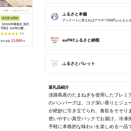
出典：ふるさとチョイ
出典：ANAのふるさと
出典：ANAのふるさと
出典：楽
ふるさと本舗
ス
納税
納税
埼玉県 白岡市
愛知県 碧南市
島根県 出雲市
京都 府京
アンケートに答えればアマギフ500円ぶんもら
【2026年発送分 先行
【先行受付】2027年1
出雲の國からの贈り物
【ふるさ
予約】100年の歴
月～6月毎月発送 ま
～トマトを超えた超ト
為商店】
史！！ アライファー
るでトマトの宝石箱！
マト2kg【トマト と
けセット 
5.0
5.0
5.0
ムの「朝もぎ梨」幸
ジュエリートマトの定
まと 野菜 やさい 新鮮
鮮魚専門店
auPAYふるさと納税
13,000
40,000
24,000
2
水・豊水・あきづき
期便 約700g×6回コ
産地直送 贈答 出雲 出
セット 銀
寄付金額:
円
寄付金額:
円
寄付金額:
円
寄付金額:
約3kg 【11246-
ース H004-210
雲市 おすすめ 人気】
すめ グル
0352】
り寄せ 通
ふるさと納
ふるさとパレット
返礼品紹介
淡路島産のたまねぎを使用したプレミア
のハンバーグは、コク深い香りとジュ
が絶妙に引き立てられ、食欲をそそりま
使いやすい真空パックでお届け。冷凍
手軽に本格的な味わいを楽しめる一品