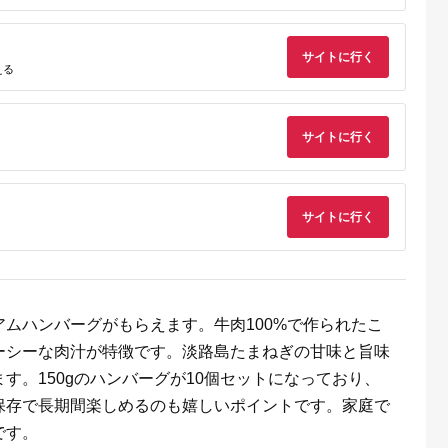
天ふるさと納
出典：楽天ふるさと納
出典：ANAのふるさと
出典：楽天ふるさと
税
税
納税
サイトに行く
都市
香川県 坂出市
新潟県 南魚沼市
鹿児島県 屋久島町
える
と納税】【辻
【ふるさと納税】〈定
【令和8年産新米予
【ふるさと納税】屋
銀だら西京漬
期便3回〉創業100
約】精米5kg 南魚沼
島たんかんジュース
8切 ［ 京都
年！老舗の八百屋がチ
産にじのきらめき・農
190ml×10本＜屋久
5.0
5.0
5.0
5.0
 西京漬け
ョイスした厳選やさい
家直送_AG【銘柄米
の恵み／果汁100% 
サイトに行く
2,000
36,000
16,000
10,000
鱈 人気 おす
と旬の果物の詰め合わ
ブランド米 精米 にじ
トレートジュース＞ |
円
寄付金額:
円
寄付金額:
円
寄付金額:
円
メ 海鮮 お取
せ | 香川県 坂出市 香
のきらめき 魚沼産 新
鹿児島 屋久島 取り寄
販 送料無料
川 四国 楽天ふるさと
潟米 産地直送 お米 米
せ ご当地 たんかん 
税 ］
納税 返礼品 支援 お取
こめ コメ ご飯 ごは
ンカン たんかんジュ
り寄せグルメ 取り寄
ん】【令和8年10月中
ース ジュース 果物 
せ グルメ 食品 フルー
旬から1ヶ月以内に順
リンク ストレートジ
サイトに行く
ツ 果物 くだもの 野菜
次発送予定】
ュース 飲み物 果実飲
定期便 やさい 詰め合
料 柑橘ジュース
わせ セット
ムハンバーグがもらえます。牛肉100%で作られたこ
ーシーな肉汁が特徴です。淡路島たまねぎの甘味と旨味
す。150gのハンバーグが10個セットになっており、
保存で長期間楽しめるのも嬉しいポイントです。家庭で
です。