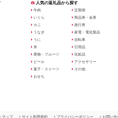
す
人気の返礼品から探す
牛肉
定期便
いくら
商品券・金券
カニ
旅行券
うなぎ
家電・電化製品
うに
自転車
米
日用品
果物・フルーツ
化粧品
ビール
アクセサリー
菓子・スイーツ
その他
おせち
トマップ
サイト利用規約
プライバシーポリシー
お問い合