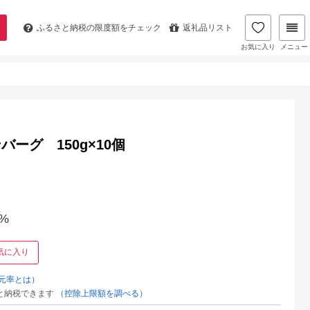
ふるさと納税の
限度額をチェック
返礼品リスト
お気に入り
メニュー
ーグ 150g×10個
%
気に入り
元率とは）
と納税できます
（控除上限額を調べる）