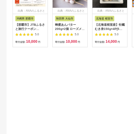
出典：ANAのふるさと
出典：ANAのふるさと
出典：ANAのふるさと
納税
納税
納税
沖縄県 那覇市
秋田県 大仙市
北海道 根室市
【那覇市】JTBふるさ
蜂蜜あんバター
【北海道根室産】牡蠣
と旅行クーポン
200g×2個 ローズメイ
むき身150g×4P[5月
（3,000円分）有効期
[あんバター はちみ
下旬以降発送] A-
5.0
5.0
5.0
間3年（Eメール発
つ 発酵バター あん
54007
10,000
10,000
14,000
行）｜旅行 トラベル
こ 水あめ不使用 秋
寄付金額:
円
寄付金額:
円
寄付金額:
円
予約 国内旅行 JTB 宿
田県 大仙市]
泊 観光 体験 旅行券
宿泊券 旅行予約 ホテ
ル 旅館 チケット 子供
子連れ カップル 家族
人気 おすすめ 旅行ク
ーポン 店頭 オンライ
ン ネット予約 電話 有
効期間3年