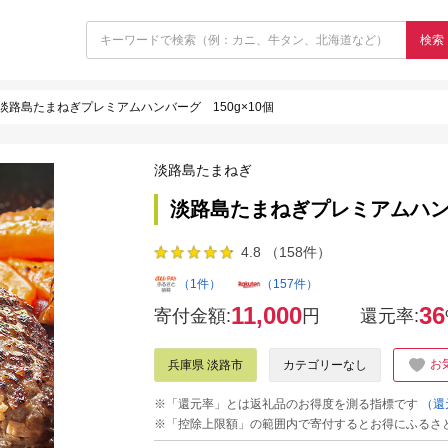
検索
淡路島たまねぎプレミアムハンバーグ 150g×10個
淡路島たまねぎ
淡路島たまねぎプレミアムハンバ
4.8 （158件）
（1件）
（157件）
11,000
36
寄付金額:
円
還元率:
お
兵庫県 淡路市
カテゴリーなし
※「還元率」とは返礼品のお得度を測る指標です
（還
※「控除上限額」の範囲内で寄付するとお得にふるさ