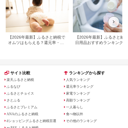
【2026年最新】ふるさと納税で
【2026年最新】ふるさと納
オムツはもらえる？還元率・
日用品おすすめランキング｜
量・定期便を徹底比較
元率・人気・寄付金額別に徹
比較
サイト比較
ランキングから探す
楽天ふるさと納税
人気ランキング
ふるなび
還元率ランキング
ふるさとチョイス
家電ランキング
さとふる
高額ランキング
ふるさとプレミアム
一人暮らし
ANAのふるさと納税
食べ物以外
dショッピングふるさと納税百選
その他のランキング
au PAY ふるさと納税