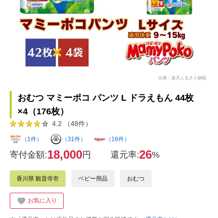
出典：楽天ふるさと納税
おむつ マミーポコ パンツ L ドラえもん 44枚
×4（176枚）
4.2 （48件）
（1件）
（31件）
（16件）
18,000
26
寄付金額:
円
還元率:
%
香川県 観音寺市
ベビー用品
おむつ
お気に入り