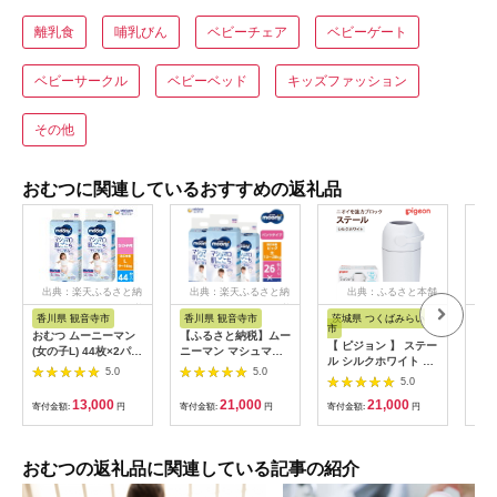
離乳食
哺乳びん
ベビーチェア
ベビーゲート
ベビーサークル
ベビーベッド
キッズファッション
その他
おむつに関連しているおすすめの返礼品
出典：楽天ふるさと納
出典：楽天ふるさと納
出典：ふるさと本舗
出
税
税
香川県 観音寺市
香川県 観音寺市
茨城県 つくばみらい
香
市
おむつ ムーニーマン
【ふるさと納税】ムー
【ふ
【 ピジョン 】 ステー
(女の子L) 44枚×2パッ
ニーマン マシュマロ
ーポ
ル シルクホワイト ベ
クセット パンツタイ
肌ごこちモレ安心（パ
パン
5.0
5.0
ビー用品 赤ちゃん お
プ ベビー 赤ちゃん ユ
ンツタイプ）女の子ビ
5.0
パッ
むつ処理 消臭 ごみ箱
ニ・チャーム
ック大 26枚入り×3パ
ラ
13,000
21,000
21,000
寄付金額:
円
寄付金額:
円
ゴミ箱 おむつ 蓋付き
寄付金額:
円
寄付
ック ユニ・チャーム
ご寄
におい [BD85-NT]
おむつ ハイウエス
後、
ト お届け：ご寄附
程度
（ご入金）確認後、約
す。
おむつの返礼品に関連している記事の紹介
2週間～1カ月程度で
お届けとなります。